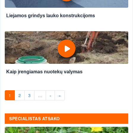
Liejamos grindys lauko konstrukcijoms
Kaip įrengiamas nuotekų valymas
1
2
3
…
›
»
SPECIALISTAS ATSAKO