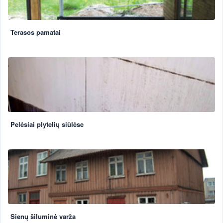
Terasos pamatai
Pelėsiai plytelių siūlėse
Sienų šiluminė varža