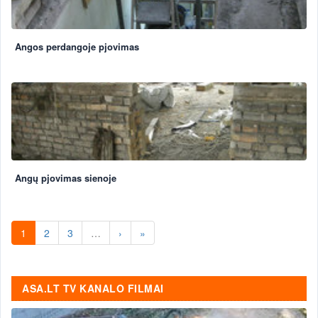
Angos perdangoje pjovimas
Angų pjovimas sienoje
1
2
3
…
›
»
ASA.LT TV KANALO FILMAI