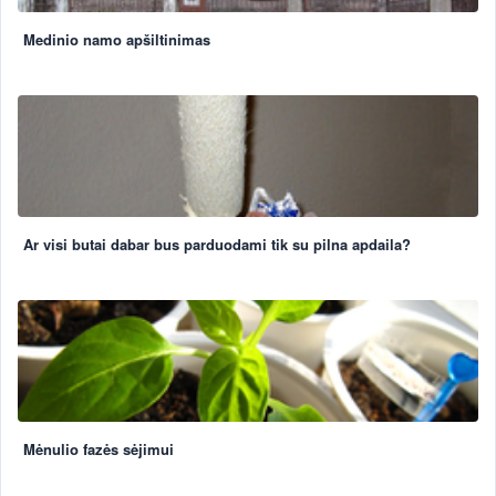
Medinio namo apšiltinimas
Ar visi butai dabar bus parduodami tik su pilna apdaila?
Mėnulio fazės sėjimui