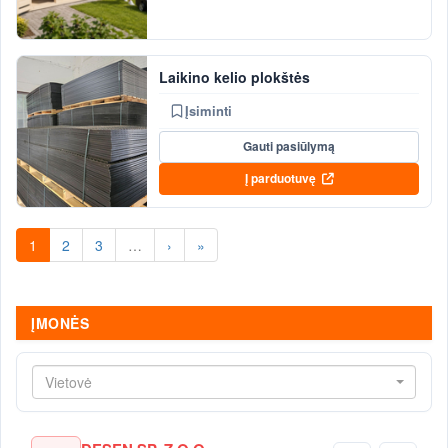
Laikino kelio plokštės
Įsiminti
Gauti pasiūlymą
Į parduotuvę
1
2
3
…
›
»
ĮMONĖS
Vietovė