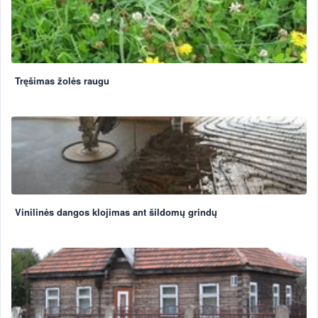
Tręšimas žolės raugu
Vinilinės dangos klojimas ant šildomų grindų