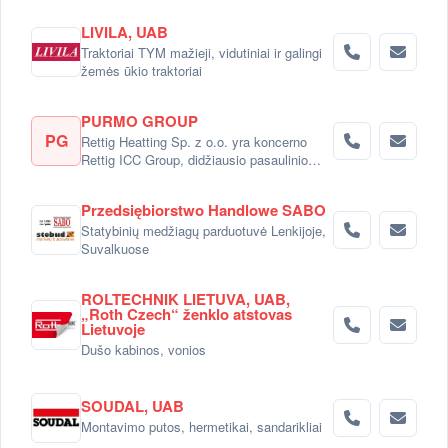
LIVILA, UAB
Traktoriai TYM mažieji, vidutiniai ir galingi
žemės ūkio traktoriai
PURMO GROUP
PG
Rettig Heatting Sp. z o.o. yra koncerno
Rettig ICC Group, didžiausio pasaulinio
radiatorių gamintojo dalimi.
Przedsiębiorstwo Handlowe SABO
Statybinių medžiagų parduotuvė Lenkijoje,
Suvalkuose
ROLTECHNIK LIETUVA, UAB,
„Roth Czech“ ženklo atstovas
Lietuvoje
Dušo kabinos, vonios
SOUDAL, UAB
Montavimo putos, hermetikai, sandarikliai