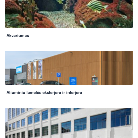
Akvariumas
Aliuminio lamelės eksterjere ir interjere