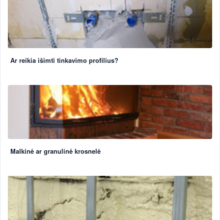
Ar reikia išimti tinkavimo profilius?
Malkinė ar granulinė krosnelė