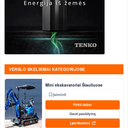
VERSLO SKELBIMAI KATEGORIJOSE
Mini ekskavatoriai Šiauliuose
Įsiminti
Pirkti dabar
Gauti pasiūlymą
Į parduotuvę