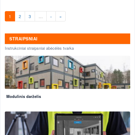
1
2
3
…
›
»
STRAIPSNIAI
Instrukciniai straipsniai abėcėlės tvarka
Modulinis darželis