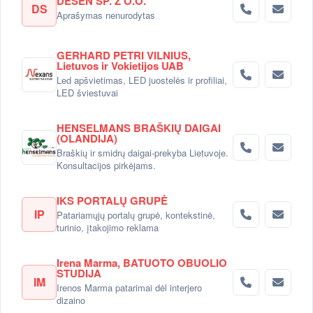
DESEN SP. Z O.O.
DS
Aprašymas nenurodytas
GERHARD PETRI VILNIUS,
Lietuvos ir Vokietijos UAB
Led apšvietimas, LED juostelės ir profiliai,
LED šviestuvai
HENSELMANS BRAŠKIŲ DAIGAI
(OLANDIJA)
Braškių ir smidrų daigai-prekyba Lietuvoje.
Konsultacijos pirkėjams.
IKS PORTALŲ GRUPĖ
IP
Patariamųjų portalų grupė, kontekstinė,
turinio, įtakojimo reklama
Irena Marma, BATUOTO OBUOLIO
STUDIJA
IM
Irenos Marma patarimai dėl interjero
dizaino