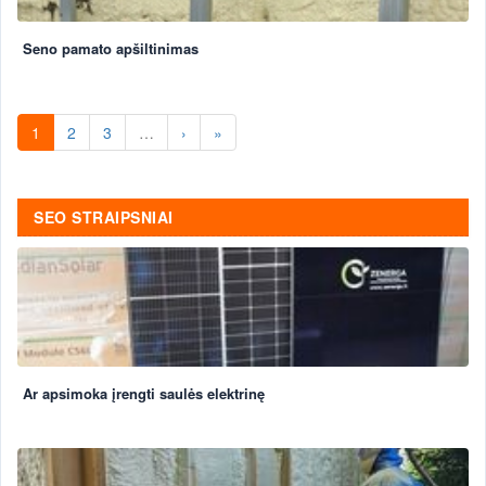
Seno pamato apšiltinimas
1
2
3
…
›
»
SEO STRAIPSNIAI
Ar apsimoka įrengti saulės elektrinę