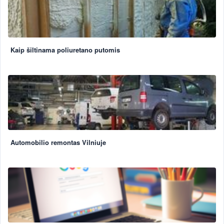
Kaip šiltinama poliuretano putomis
Automobilio remontas Vilniuje