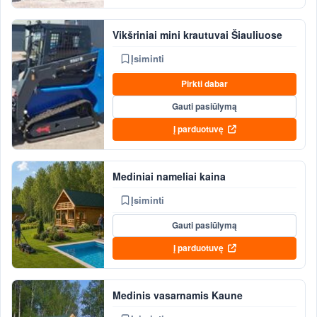
Vikšriniai mini krautuvai Šiauliuose
Įsiminti
Pirkti dabar
Gauti pasiūlymą
Į parduotuvę
Mediniai nameliai kaina
Įsiminti
Gauti pasiūlymą
Į parduotuvę
Medinis vasarnamis Kaune