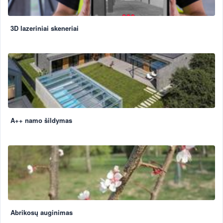
3D lazeriniai skeneriai
A++ namo šildymas
Abrikosų auginimas