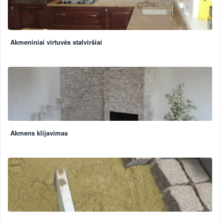
Akmeniniai virtuvės stalviršiai
Akmens klijavimas