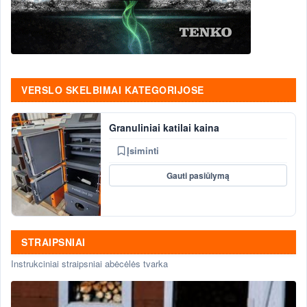
VERSLO SKELBIMAI KATEGORIJOSE
Granuliniai katilai kaina
Įsiminti
Gauti pasiūlymą
STRAIPSNIAI
Instrukciniai straipsniai abėcėlės tvarka