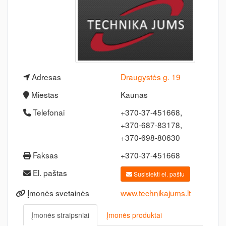
Adresas
Draugystės g. 19
Miestas
Kaunas
Telefonai
+370-37-451668,
+370-687-83178,
+370-698-80630
Faksas
+370-37-451668
El. paštas
Susisiekti el. paštu
Įmonės svetainės
www.technikajums.lt
Įmonės straipsniai
Įmonės produktai