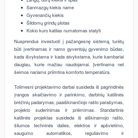
Sanmazgų kiekis name
Gyvenančių kiekis
Šildomų grindų plotas
Kokio kuro katilas numatomas statyti
Nusprendus investuoti į pažangesnę sistemą, turėtų
būti įvertinamas ir namo gyventojų gyvenimo būdas,
kada išvykstama ir kada atvykstama, kurie kambariai
daugiau, kurie mažiau naudojamai. Įvertinama net
šeimos nariams priimtina komforto temperatūra.
Tolimesni projektavimo darbai susideda iš pagrindinės
įrangos skaičiavimo ir parinkimo, darbinių katilinės
brėžinių padarymas, paaiškinančiojo rašto parašymas,
projekto suderinimas ir priėmimas. Standartinis
katilinės projektas susideda iš aiškinamojo rašto,
šilumos techninės dalies, elektros ir apšvietimo,
saugumo automatikos, reguliavimo ir