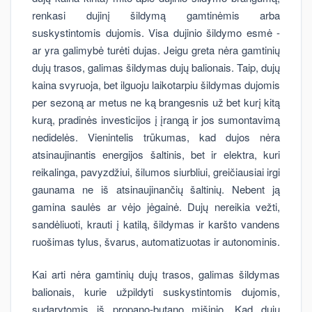
renkasi dujinį šildymą gamtinėmis arba
suskystintomis dujomis. Visa dujinio šildymo esmė -
ar yra galimybė turėti dujas. Jeigu greta nėra gamtinių
dujų trasos, galimas šildymas dujų balionais. Taip, dujų
kaina svyruoja, bet ilguoju laikotarpiu šildymas dujomis
per sezoną ar metus ne ką brangesnis už bet kurį kitą
kurą, pradinės investicijos į įrangą ir jos sumontavimą
nedidelės. Vienintelis trūkumas, kad dujos nėra
atsinaujinantis energijos šaltinis, bet ir elektra, kuri
reikalinga, pavyzdžiui, šilumos siurbliui, greičiausiai irgi
gaunama ne iš atsinaujinančių šaltinių. Nebent ją
gamina saulės ar vėjo jėgainė. Dujų nereikia vežti,
sandėliuoti, krauti į katilą, šildymas ir karšto vandens
ruošimas tylus, švarus, automatizuotas ir autonominis.
Kai arti nėra gamtinių dujų trasos, galimas šildymas
balionais, kurie užpildyti suskystintomis dujomis,
sudarytomis iš propano-butano mišinio. Kad dujų