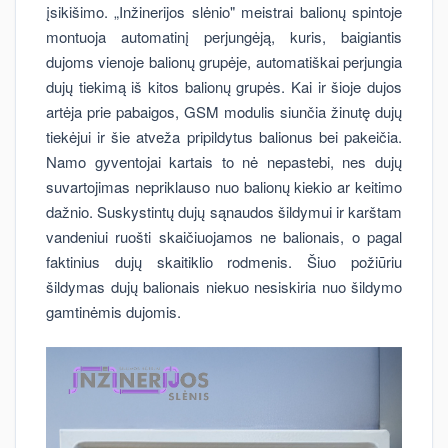
įsikišimo. „Inžinerijos slėnio" meistrai balionų spintoje
montuoja automatinį perjungėją, kuris, baigiantis
dujoms vienoje balionų grupėje, automatiškai perjungia
dujų tiekimą iš kitos balionų grupės. Kai ir šioje dujos
artėja prie pabaigos, GSM modulis siunčia žinutę dujų
tiekėjui ir šie atveža pripildytus balionus bei pakeičia.
Namo gyventojai kartais to nė nepastebi, nes dujų
suvartojimas nepriklauso nuo balionų kiekio ar keitimo
dažnio. Suskystintų dujų sąnaudos šildymui ir karštam
vandeniui ruošti skaičiuojamos ne balionais, o pagal
faktinius dujų skaitiklio rodmenis. Šiuo požiūriu
šildymas dujų balionais niekuo nesiskiria nuo šildymo
gamtinėmis dujomis.