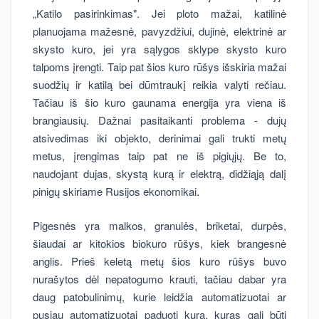
„Katilo pasirinkimas". Jei ploto mažai, katilinė
planuojama mažesnė, pavyzdžiui, dujinė, elektrinė ar
skysto kuro, jei yra sąlygos sklype skysto kuro
talpoms įrengti. Taip pat šios kuro rūšys išskiria mažai
suodžių ir katilą bei dūmtraukį reikia valyti rečiau.
Tačiau iš šio kuro gaunama energija yra viena iš
brangiausių. Dažnai pasitaikanti problema - dujų
atsivedimas iki objekto, derinimai gali trukti metų
metus, įrengimas taip pat ne iš pigiųjų. Be to,
naudojant dujas, skystą kurą ir elektrą, didžiąją dalį
pinigų skiriame Rusijos ekonomikai.
Pigesnės yra malkos, granulės, briketai, durpės,
šiaudai ar kitokios biokuro rūšys, kiek brangesnė
anglis. Prieš keletą metų šios kuro rūšys buvo
nurašytos dėl nepatogumo krauti, tačiau dabar yra
daug patobulinimų, kurie leidžia automatizuotai ar
pusiau automatizuotai paduoti kurą, kuras gali būti