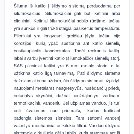
Šiluma iš katilo į šildymo sistemą perduodama per
šilumokaičius. Šilumokaičiai gali būti ketiniai arba
plieniniai. Ketiniai šilumokaičiai nebijo rūdijimo, tačiau
yra sunkūs ir gali trūkti staigiai pasikeitus temperatūrai.
Plieniniai yra lengvesni, greičiau įšyla, tačiau bijo
korozijos, kurią ypač sustiprina ant katilo sienelių
besikaupiantis kondensatas. Todėl renkantis katilą,
labai svarbu įvertinti katilo (šilumokaičio) sienelių storį.
SAS plieniniai katilai yra 6 mm metalo storio, o tai
užtikrina katilo ilgą tarnavimą. Pati šildymo sistema
dažniausiai būna uždara, čia šildymo sistemai užpildyti
naudojami metalams neagresyvūs, nusėdančių priedų
neturintys skysčiai, dažnai neužšąlantys, vadinami
termofikaciniu vandeniu. Jei užpilamas vanduo, jis turi
būti išvalomas nuo priemaišų, kurios kaitinant
padengia sistemos sieneles. Tam statomi vandenį
valantys mechaniniai ar kitokie filtrai. Vanduo šildymo
sistemoje cirkuliuoja dėl siurblio, kuris statomas ant iš