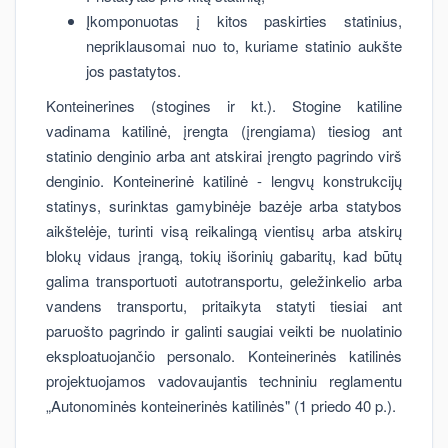
Įkomponuotas į kitos paskirties statinius,
nepriklausomai nuo to, kuriame statinio aukšte
jos pastatytos.
Konteinerines (stogines ir kt.). Stogine katiline
vadinama katilinė, įrengta (įrengiama) tiesiog ant
statinio denginio arba ant atskirai įrengto pagrindo virš
denginio. Konteinerinė katilinė - lengvų konstrukcijų
statinys, surinktas gamybinėje bazėje arba statybos
aikštelėje, turinti visą reikalingą vientisų arba atskirų
blokų vidaus įrangą, tokių išorinių gabaritų, kad būtų
galima transportuoti autotransportu, geležinkelio arba
vandens transportu, pritaikyta statyti tiesiai ant
paruošto pagrindo ir galinti saugiai veikti be nuolatinio
eksploatuojančio personalo. Konteinerinės katilinės
projektuojamos vadovaujantis techniniu reglamentu
„Autonominės konteinerinės katilinės" (1 priedo 40 p.).