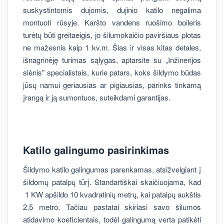
suskystintomis dujomis, dujinio katilo negalima
montuoti rūsyje. Karšto vandens ruošimo boileris
turėtų būti greitaeigis, jo šilumokaičio paviršiaus plotas
ne mažesnis kaip 1 kv.m. Šias ir visas kitas detales,
išnagrinėję turimas sąlygas, aptarsite su „Inžinerijos
slėnis" specialistais, kurie patars, koks šildymo būdas
jūsų namui geriausias ar pigiausias, parinks tinkamą
įrangą ir ją sumontuos, suteikdami garantijas.
Katilo galingumo pasirinkimas
Šildymo katilo galingumas parenkamas, atsižvelgiant į
šildomų patalpų tūrį. Standartiškai skaičiuojama, kad
1 KW apšildo 10 kvadratinių metrų, kai patalpų aukštis
2,5 metro. Tačiau pastatai skiriasi savo šilumos
atidavimo koeficientais, todėl galingumą verta patikėti