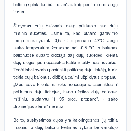
balionų spinta turi būti ne arčiau kaip per 1 m nuo langų
ir durų.
Šildymas dujų balionais daug priklauso nuo dujų
mišinio sudėties. Esmė ta, kad butano garavimo
temperatūra yra iki -0,5 °С, o propano -43°С. Jeigu
lauko temperatūra žemesnė nei -0,5 °С, o butanas
balionuose sudaro didžiąją dalį dujų sudėties, krenta
dujų slėgis, jos nepasiekia katilo ir šildymas neveikia.
Todėl labai svarbu pasirinkti patikimą dujų tiekėją, kuris
tiekia dujų balionus, didžiąja dalimi užpildytus propanu.
„Mes savo klientams rekomenduojame atsirinktus ir
patikimus dujų tiekėjus, kurie užpildo dujų balionus
mišiniu, sudarytu iš 95 proc. propano", - sako
„Inžinerijos slėnis" meistrai.
Be to, suskystintos dujos yra kaloringesnės, jų reikia
mažiau, o dujų balionų keitimas vyksta be vartotojo