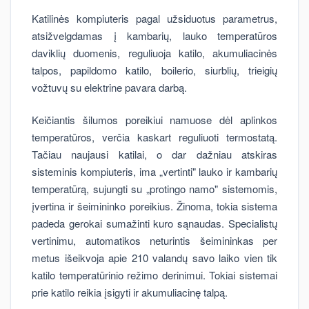
Katilinės kompiuteris pagal užsiduotus parametrus,
atsižvelgdamas į kambarių, lauko temperatūros
daviklių duomenis, reguliuoja katilo, akumuliacinės
talpos, papildomo katilo, boilerio, siurblių, trieigių
vožtuvų su elektrine pavara darbą.
Keičiantis šilumos poreikiui namuose dėl aplinkos
temperatūros, verčia kaskart reguliuoti termostatą.
Tačiau naujausi katilai, o dar dažniau atskiras
sisteminis kompiuteris, ima „vertinti" lauko ir kambarių
temperatūrą, sujungti su „protingo namo" sistemomis,
įvertina ir šeimininko poreikius. Žinoma, tokia sistema
padeda gerokai sumažinti kuro sąnaudas. Specialistų
vertinimu, automatikos neturintis šeimininkas per
metus išeikvoja apie 210 valandų savo laiko vien tik
katilo temperatūrinio režimo derinimui. Tokiai sistemai
prie katilo reikia įsigyti ir akumuliacinę talpą.