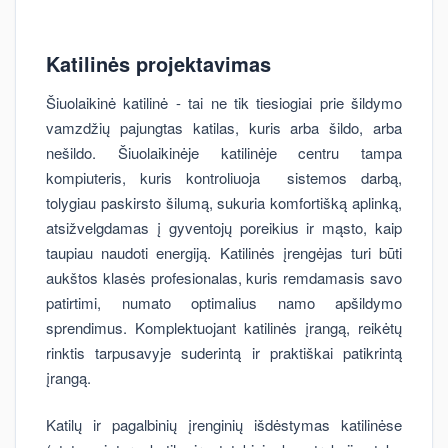
Katilinės projektavimas
Šiuolaikinė katilinė - tai ne tik tiesiogiai prie šildymo
vamzdžių pajungtas katilas, kuris arba šildo, arba
nešildo. Šiuolaikinėje katilinėje centru tampa
kompiuteris, kuris kontroliuoja sistemos darbą,
tolygiau paskirsto šilumą, sukuria komfortišką aplinką,
atsižvelgdamas į gyventojų poreikius ir mąsto, kaip
taupiau naudoti energiją. Katilinės įrengėjas turi būti
aukštos klasės profesionalas, kuris remdamasis savo
patirtimi, numato optimalius namo apšildymo
sprendimus. Komplektuojant katilinės įrangą, reikėtų
rinktis tarpusavyje suderintą ir praktiškai patikrintą
įrangą.
Katilų ir pagalbinių įrenginių išdėstymas katilinėse