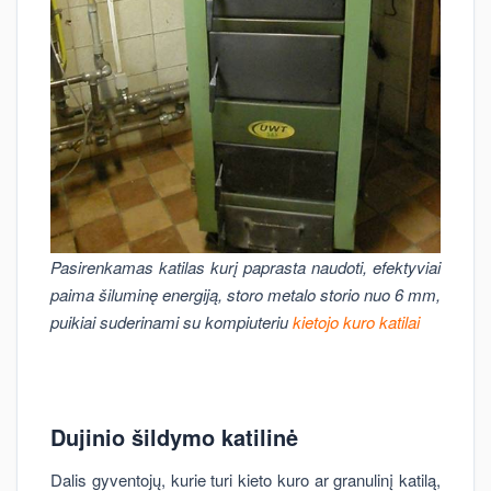
Pasirenkamas katilas kurį paprasta naudoti, efektyviai
paima šiluminę energiją, storo metalo storio nuo 6 mm,
puikiai suderinami su kompiuteriu
kietojo kuro katilai
Dujinio šildymo katilinė
Dalis gyventojų, kurie turi kieto kuro ar granulinį katilą,