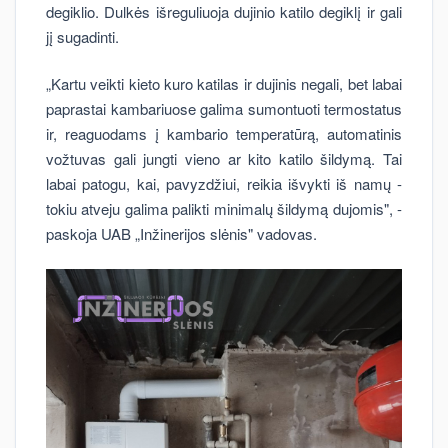
degiklio. Dulkės išreguliuoja dujinio katilo degiklį ir gali
jį sugadinti.
„Kartu veikti kieto kuro katilas ir dujinis negali, bet labai
paprastai kambariuose galima sumontuoti termostatus
ir, reaguodams į kambario temperatūrą, automatinis
vožtuvas gali jungti vieno ar kito katilo šildymą. Tai
labai patogu, kai, pavyzdžiui, reikia išvykti iš namų -
tokiu atveju galima palikti minimalų šildymą dujomis", -
paskoja UAB „Inžinerijos slėnis" vadovas.