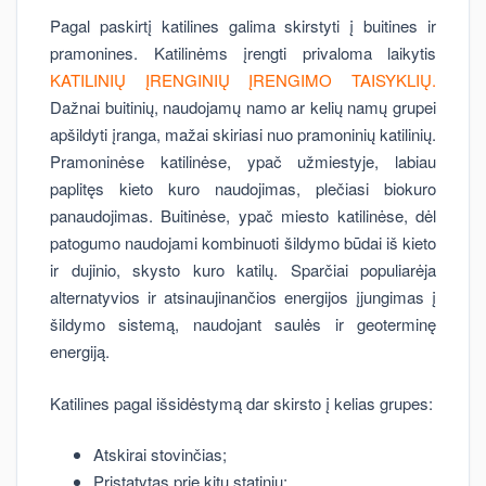
Pagal paskirtį katilines galima skirstyti į buitines ir
pramonines. Katilinėms įrengti privaloma laikytis
KATILINIŲ ĮRENGINIŲ ĮRENGIMO TAISYKLIŲ.
Dažnai buitinių, naudojamų namo ar kelių namų grupei
apšildyti įranga, mažai skiriasi nuo pramoninių katilinių.
Pramoninėse katilinėse, ypač užmiestyje, labiau
paplitęs kieto kuro naudojimas, plečiasi biokuro
panaudojimas. Buitinėse, ypač miesto katilinėse, dėl
patogumo naudojami kombinuoti šildymo būdai iš kieto
ir dujinio, skysto kuro katilų. Sparčiai populiarėja
alternatyvios ir atsinaujinančios energijos įjungimas į
šildymo sistemą, naudojant saulės ir geoterminę
energiją.
Katilines pagal išsidėstymą dar skirsto į kelias grupes:
Atskirai stovinčias;
Pristatytas prie kitų statinių;