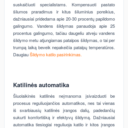
suskaičiuoti specialistams. Kompensuoti pastato
šilumos praradimus ir kitus šiluminius poreikius,
dažniausiai pridedama apie 20-30 procentų papildomo
galingumo. Vandens šildymas panaudoja apie 25
procentus galingumo, tačiau daugeliu atveju vandens
šildymo metu atjungiamas patalpos šildymas, o tai per
trumpą laiką beveik nepakeičia patalpų temperatūros.
Daugiau
Šildymo katilo pasirinkimas.
Katilinės automatika
Šiuolaikinės katilinės neįmanoma įsivaizduoti be
procesus reguliuojančios automatikos, nes tai vienas
iš svarbiausių katilinės įrangos dalių, padedančių
sukurti komfortišką ir efektyvų šildymą. Dažniausiai
automatika tiesiogiai reguliuoja katilo ir kitos įrangos