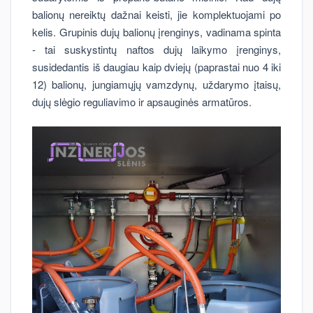
balionų nereiktų dažnai keisti, jie komplektuojami po
kelis. Grupinis dujų balionų įrenginys, vadinama spinta
- tai suskystintų naftos dujų laikymo įrenginys,
susidedantis iš daugiau kaip dviejų (paprastai nuo 4 iki
12) balionų, jungiamųjų vamzdynų, uždarymo įtaisų,
dujų slėgio reguliavimo ir apsauginės armatūros.