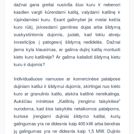
dažnai gana greitai nusivilia šiuo kuru ir nebenori
kasdien vargti kūrendami katilą, valydami katilinę ir
rūpindamiesi kuru. Esant galimybei jie mielai keičia
kuro rūšį, įsivesdami gamtines dujas arba šildymą
suskystintomis dujomis, juolab, kad tokiu atveju
investicijos į patogesnį šildymą nedidelės. Dažnai
jiems kyla klausimas, ar galima dujinį katilą montuoti
kieto kuro katilinėje? Ar galima kaitalioti šildymą kietu
kuru ir dujomis?
Individualiuose namuose ar komercinėse patalpose
dujiniam katilui ir šildymui dujomis, skirtingai nuo kieto
kuro ar granulinio katilo, atskira katilinė nereikalinga.
Aukščiau minėtose „Katilinių įrengimo taisyklėse"
nurodoma, kad šios taisyklės netaikomos patalpoms,
kuriose įrengiami dujiniai šildymo katilai, kurių
galingumas yra ne didesnis kaip 400 kW arba bendras
jų galingumas yra ne didesnis kaip 1,5 MW. Dujinio