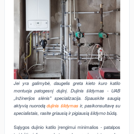
Jei yra galimybė, daugelis greta kieto kuro katilo
montuoja patogesnį dujinį. Dujinis šildymas - UAB
„Inžinerijos slėnis" specializacija. Spauskite saugią
aktyvią nuorodą
dujinis šildymas
ir, pasikonsultavę su
specialistais, rasite griausią ir pigiausią šildymo būdą.
Sąlygos dujinio katilo įrengimui minimalios - patalpos