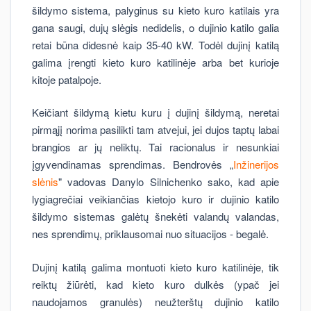
šildymo sistema, palyginus su kieto kuro katilais yra
gana saugi, dujų slėgis nedidelis, o dujinio katilo galia
retai būna didesnė kaip 35-40 kW. Todėl dujinį katilą
galima įrengti kieto kuro katilinėje arba bet kurioje
kitoje patalpoje.
Keičiant šildymą kietu kuru į dujinį šildymą, neretai
pirmąjį norima pasilikti tam atvejui, jei dujos taptų labai
brangios ar jų neliktų. Tai racionalus ir nesunkiai
įgyvendinamas sprendimas. Bendrovės „
Inžinerijos
slėnis
" vadovas Danylo Silnichenko sako, kad apie
lygiagrečiai veikiančias kietojo kuro ir dujinio katilo
šildymo sistemas galėtų šnekėti valandų valandas,
nes sprendimų, priklausomai nuo situacijos - begalė.
Dujinį katilą galima montuoti kieto kuro katilinėje, tik
reiktų žiūrėti, kad kieto kuro dulkės (ypač jei
naudojamos granulės) neužterštų dujinio katilo