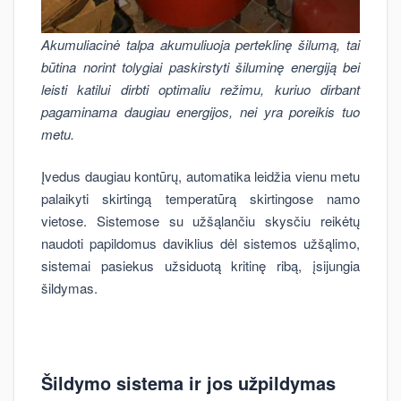
Akumuliacinė talpa akumuliuoja perteklinę šilumą, tai
būtina norint tolygiai paskirstyti šiluminę energiją bei
leisti katilui dirbti optimaliu režimu, kuriuo dirbant
pagaminama daugiau energijos, nei yra poreikis tuo
metu.
Įvedus daugiau kontūrų, automatika leidžia vienu metu
palaikyti skirtingą temperatūrą skirtingose namo
vietose. Sistemose su užšąlančiu skysčiu reikėtų
naudoti papildomus daviklius dėl sistemos užšąlimo,
sistemai pasiekus užsiduotą kritinę ribą, įsijungia
šildymas.
Šildymo sistema ir jos užpildymas