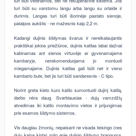
turi būti vėdinamos, bet ne rekuperacine sistema. Jos
turi būti su varstomu langu arba langu su orlaide ir
durimis. Langas turi būti išorinėje pastato sienoje,
patalpos aukštis - ne mažesnis kaip 2,2 m.
Kadangi dujinis šildymas švarus ir nereikalaujantis
praktiškai jokios priežiūros, dujinis katilas labai dažnai
kabinamas ant sienos virtuvėje ar gyvenamajame
kambaryje, nerekomenduojama jo montuoti
miegamajame. Dujinis katilas gali būti net ir vieno
kambario bute, bet jis turi būti sandaresnis - C tipo.
Norint greta kieto kuro katilo sumontuoti dujinį katilą,
darbo nėra daug. Svarbiausias - dujų vamzdžių
atvedimas iki katilo montavimo vietos ir prijungimas
prie esamos šildymo sistemos.
Vis daugiau žmonių, nepaisant ne visada teisingo (nes
dujų kaina kinta) mito apie dujinio šildymo brangumą,