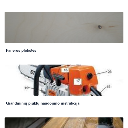
Faneros plokštės
Grandininių pjūklų naudojimo instrukcija