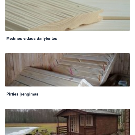
Medinės vidaus dailylentės
Pirties įrengimas