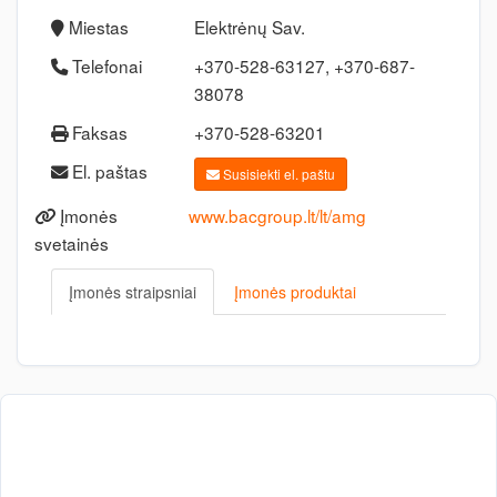
Miestas
Elektrėnų Sav.
Telefonai
+370-528-63127, +370-687-
38078
Faksas
+370-528-63201
El. paštas
Susisiekti el. paštu
Įmonės
www.bacgroup.lt/lt/amg
svetainės
Įmonės straipsniai
Įmonės produktai