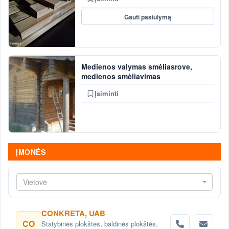
Gauti pasiūlymą
Medienos valymas smėliasrove,
medienos smėliavimas
Įsiminti
ĮMONĖS
Vietovė
CONKRETA, UAB
CO
Statybinės plokštės, baldinės plokštės,