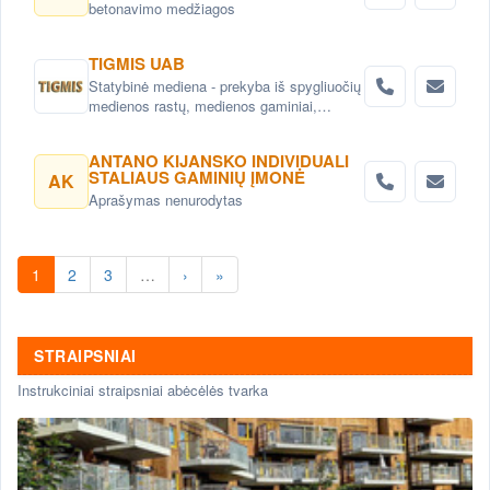
betonavimo medžiagos
TIGMIS UAB
Statybinė mediena - prekyba iš spygliuočių
medienos rastų, medienos gaminiai,
pjuvenų briketai, medžio granulės ,
lentpjūvės paslauga.
ANTANO KIJANSKO INDIVIDUALI
STALIAUS GAMINIŲ ĮMONĖ
AK
Aprašymas nenurodytas
1
2
3
…
›
»
STRAIPSNIAI
Instrukciniai straipsniai abėcėlės tvarka