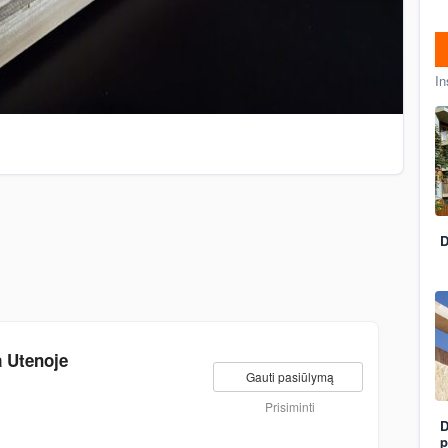
In
D
 Utenoje
Gauti pasiūlymą
Prisiminti
D
p