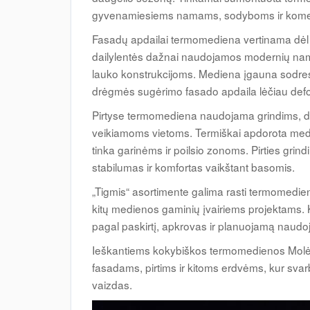
gyvenamiesiems namams, sodyboms ir kome
Fasadų apdailai termomediena vertinama dėl 
dailylentės dažnai naudojamos modernių nam
lauko konstrukcijoms. Mediena įgauna sodresnį
drėgmės sugėrimo fasado apdaila lėčiau deform
Pirtyse termomediena naudojama grindims, dail
veikiamoms vietoms. Termiškai apdorota medi
tinka garinėms ir poilsio zonoms. Pirties g
stabilumas ir komfortas vaikštant basomis.
„Tigmis“ asortimente galima rasti termomedienos
kitų medienos gaminių įvairiems projektams. 
pagal paskirtį, apkrovas ir planuojamą naudo
Ieškantiems kokybiškos termomedienos Molėt
fasadams, pirtims ir kitoms erdvėms, kur sva
vaizdas.