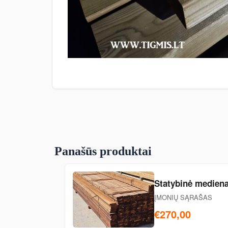
Panašūs produktai
Statybinė mediena
ĮMONIŲ SĄRAŠAS
€270,00