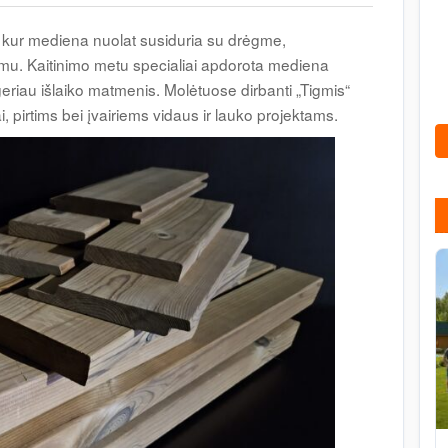
kur mediena nuolat susiduria su drėgme,
imu. Kaitinimo metu specialiai apdorota mediena
riau išlaiko matmenis. Molėtuose dirbanti „Tigmis“
 pirtims bei įvairiems vidaus ir lauko projektams.