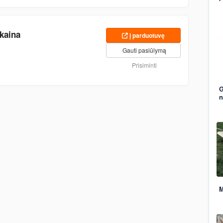
 kaina
Į parduotuvę
Gauti pasiūlymą
Prisiminti
G
n
M