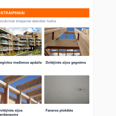
STRAIPSNIAI
strukciniai straipsniai abėcėlės tvarka
egintos medienos apdaila
Dvitėjinės sijos gegnėms
vitėjinės sijos
Faneros plokštės
erdangoms