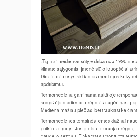
„Tigmis“ medienos srityje dirba nuo 1996 metų
klimato sąlygomis. Įmonė siūlo kruopščiai atr
Didelis dėmesys skiriamas medienos kokybei, d
apdirbimui.
Termomediena gaminama aukštoje temperatūr
sumažėja medienos drėgmės sugėrimas, pager
Mediena mažiau plečiasi bei traukiasi keičianti
Termomedienos terasinės lentos dažnai nau
poilsio zonoms. Jos geriau toleruoja drėgmę, 
daugelio sezonų. Tinkamai sumontuota term