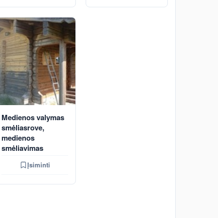
Medienos valymas
smėliasrove,
medienos
smėliavimas
Įsiminti