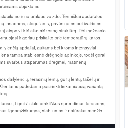
rciniams objektams.
stabilumo ir natūralaus vaizdo. Termiškai apdorotos
ų fasadams, stogeliams, pavėsinėms bei įvairioms
 atspalvį ir išlaiko aiškesnę struktūrą. Dėl mažesnio
uojasi ir geriau prisitaiko prie temperatūrų kaitos.
ylenčių apdailai, gultams bei kitoms intensyviai
ena tampa stabilesnė drėgnoje aplinkoje, todėl gerai
rindims svarbus atsparumas drėgmei, matmenų
 dailylenčių, terasinių lentų, gultų lentų, tašelių ir
Klientams padedama pasirinkti tinkamiausią variantą
jimą.
uose „Tigmis“ siūlo praktiškus sprendimus terasoms,
rbus ilgaamžiškumas, stabilumas ir natūralus medžio