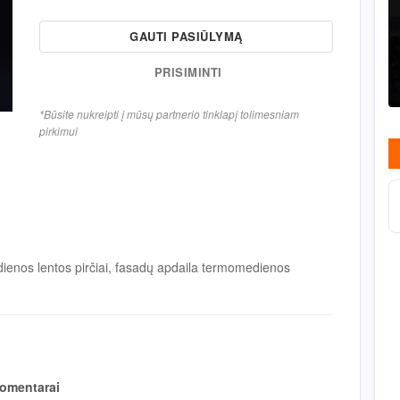
GAUTI PASIŪLYMĄ
PRISIMINTI
*Būsite nukreipti į mūsų partnerio tinklapį tolimesniam
pirkimui
ienos lentos pirčiai, fasadų apdaila termomedienos
omentarai