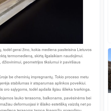
, todėl gerai žino, kokia mediena pasiteisina Lietuvos
inktą termomedieną, skirtą ilgalaikiam naudojimui.
žiovinimui, geometrijos tikslumui ir paviršiaus
oje be cheminių impregnantų. Tokio proceso metu
ėja stabilumas ir atsparumas aplinkos poveikiui.
s oro sąlygoms, todėl apdaila ilgiau išlieka tvarkinga.
dojamos lauko terasoms, balkonams, pavėsinėms bei
mažiau deformuojasi ir išlaiko estetišką vaizdą net po
omediena terasoms tampa ilgaamžiu sprendimu