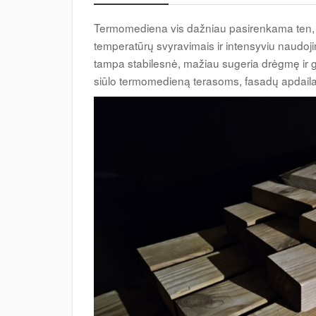
Termomediena vis dažniau pasirenkama ten, 
temperatūrų svyravimais ir intensyviu naudoj
tampa stabilesnė, mažiau sugeria drėgmę ir ge
siūlo termomedieną terasoms, fasadų apdailai,