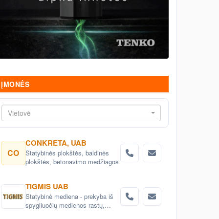
ĮMONĖS
Vietovė
CONKRETA, UAB
CO
Statybinės plokštės, baldinės
plokštės, betonavimo medžiagos
TIGMIS UAB
Statybinė mediena - prekyba iš
spygliuočių medienos rastų,
medienos gaminiai, pjuvenų