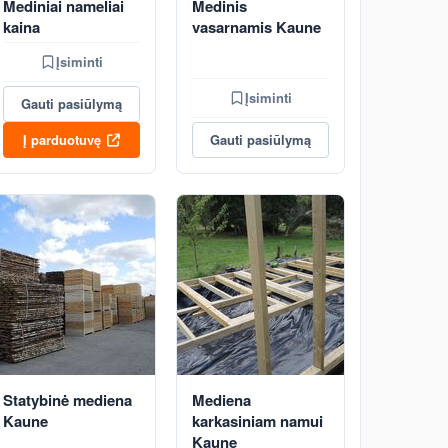
Mediniai nameliai
Medinis
kaina
vasarnamis Kaune
Įsiminti
Įsiminti
Gauti pasiūlymą
Į parduotuvę
Gauti pasiūlymą
Statybinė mediena
Mediena
Kaune
karkasiniam namui
Kaune