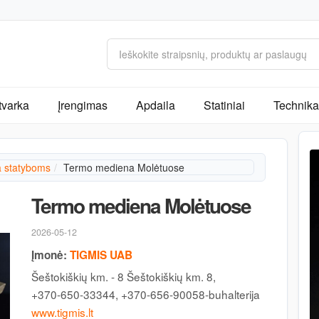
tvarka
Įrengimas
Apdaila
Statiniai
Technika 
 statyboms
Termo mediena Molėtuose
Termo mediena Molėtuose
2026-05-12
Įmonė:
TIGMIS UAB
Šeštokiškių km. - 8 Šeštokiškių km. 8,
+370-650-33344, +370-656-90058-buhalterija
www.tigmis.lt