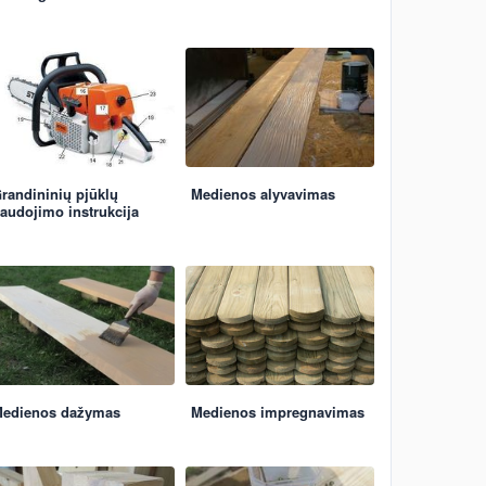
randininių pjūklų
Medienos alyvavimas
audojimo instrukcija
edienos dažymas
Medienos impregnavimas