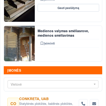
Gauti pasiūlymą
Medienos valymas smėliasrove,
medienos smėliavimas
Įsiminti
ĮMONĖS
Vietovė
CONKRETA, UAB
CO
Statybinės plokštės, baldinės plokštės,