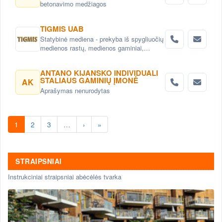
betonavimo medžiagos
TIGMIS UAB
Statybinė mediena - prekyba iš spygliuočių
medienos rastų, medienos gaminiai,
pjuvenų briketai, medžio granulės ,
lentpjūvės paslauga.
ANTANO KIJANSKO INDIVIDUALI
STALIAUS GAMINIŲ ĮMONĖ
AK
Aprašymas nenurodytas
1
2
3
…
›
»
STRAIPSNIAI
Instrukciniai straipsniai abėcėlės tvarka