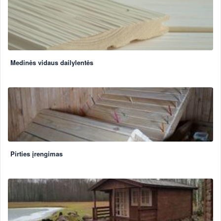
Medinės vidaus dailylentės
Pirties įrengimas