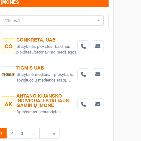
ĮMONĖS
Vietovė
CONKRETA, UAB
CO
Statybinės plokštės, baldinės
plokštės, betonavimo medžiagos
TIGMIS UAB
Statybinė mediena - prekyba iš
spygliuočių medienos rastų,
medienos gaminiai, pjuvenų
briketai, medžio granulės ,
ANTANO KIJANSKO
lentpjūvės paslauga.
INDIVIDUALI STALIAUS
AK
GAMINIŲ ĮMONĖ
Aprašymas nenurodytas
1
2
3
…
›
»