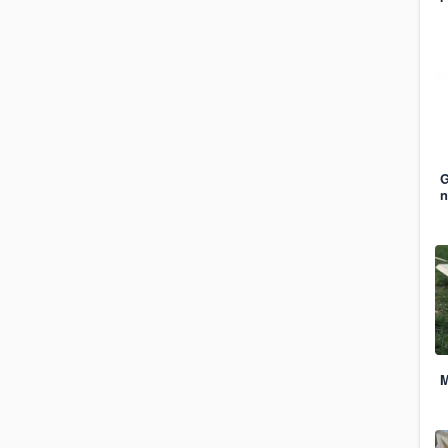
G
n
M