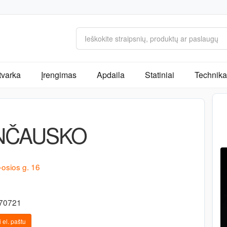
tvarka
Įrengimas
Apdaila
Statiniai
Technika 
ANČAUSKO
-osios g. 16
470721
 el. paštu