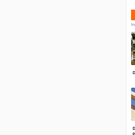
In
D
D
p