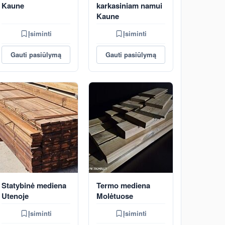
Kaune
karkasiniam namui
Kaune
Įsiminti
Įsiminti
Gauti pasiūlymą
Gauti pasiūlymą
Statybinė mediena
Termo mediena
Utenoje
Molėtuose
Įsiminti
Įsiminti