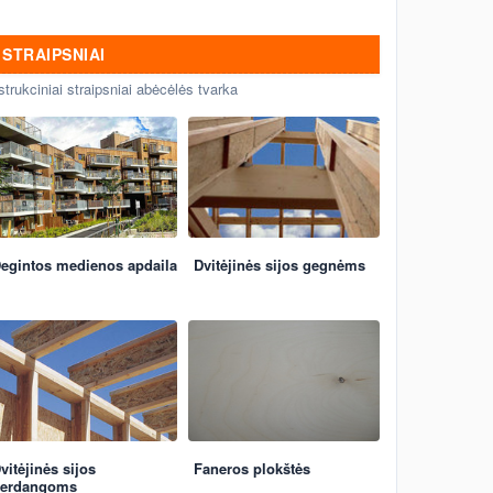
STRAIPSNIAI
strukciniai straipsniai abėcėlės tvarka
egintos medienos apdaila
Dvitėjinės sijos gegnėms
vitėjinės sijos
Faneros plokštės
erdangoms