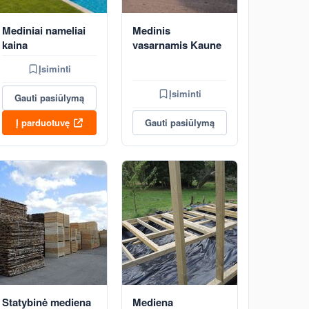
Mediniai nameliai
Medinis
kaina
vasarnamis Kaune
Įsiminti
Įsiminti
Gauti pasiūlymą
Į parduotuvę
Gauti pasiūlymą
Statybinė mediena
Mediena