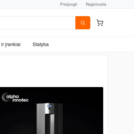
Prisijungti
Registruotis
ir įrankiai
Statyba