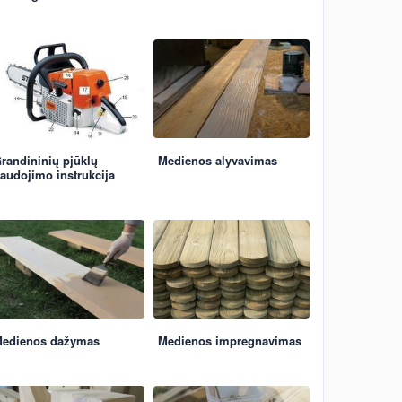
randininių pjūklų
Medienos alyvavimas
audojimo instrukcija
edienos dažymas
Medienos impregnavimas