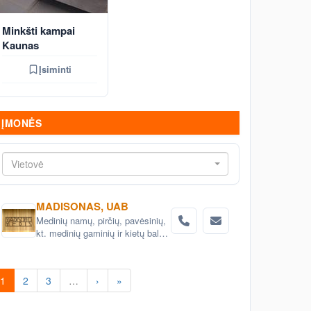
Minkšti kampai
Kaunas
Įsiminti
ĮMONĖS
Vietovė
MADISONAS, UAB
Medinių namų, pirčių, pavėsinių,
kt. medinių gaminių ir kietų baldų
projektavimas ir gamyba
1
2
3
…
›
»