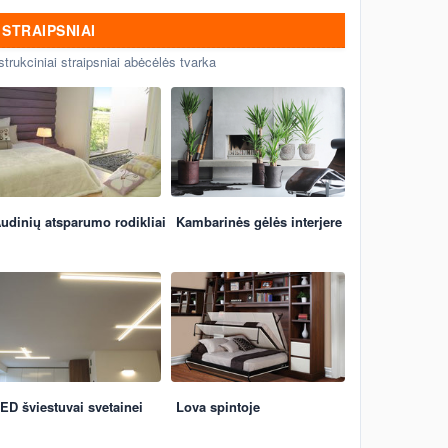
STRAIPSNIAI
strukciniai straipsniai abėcėlės tvarka
udinių atsparumo rodikliai
Kambarinės gėlės interjere
ED šviestuvai svetainei
Lova spintoje