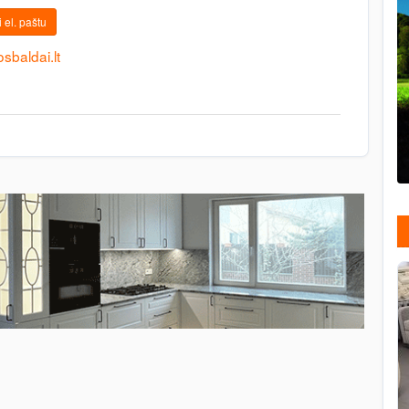
 el. paštu
sbaldai.lt