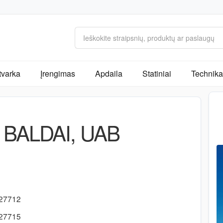
tvarka
Įrengimas
Apdaila
Statiniai
Technika 
BALDAI, UAB
-27712
-27715