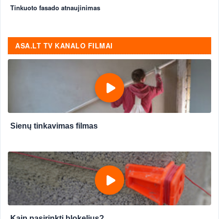
Tinkuoto fasado atnaujinimas
ASA.LT TV KANALO FILMAI
Sienų tinkavimas filmas
Kaip pasirinkti blokelius?