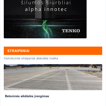
STRAIPSNIAI
Instrukciniai straipsniai abėcėlės tvarka
Betoninės aikštelės įrengimas