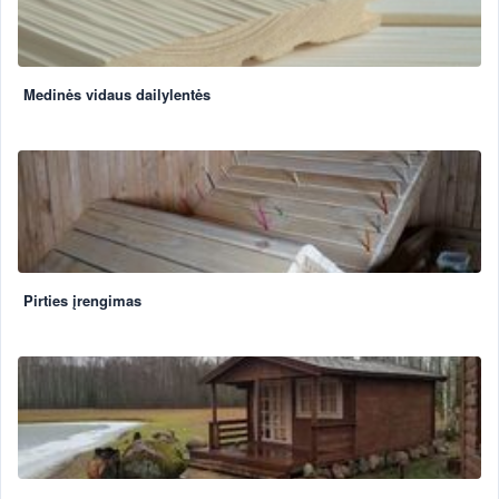
Medinės vidaus dailylentės
Pirties įrengimas