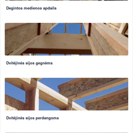
Degintos medienos apdaila
Dvitėjinės sijos gegnėms
Dvitėjinės sijos perdangoms