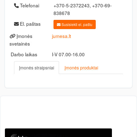
Telefonai
+370-5-2372243, +370-69-
838678
El. paštas
Susisiekti el. paštu
Įmonės
jumesa.lt
svetainės
Darbo laikas
I-V 07.00-16.00
Įmonės straipsniai
Įmonės produktai