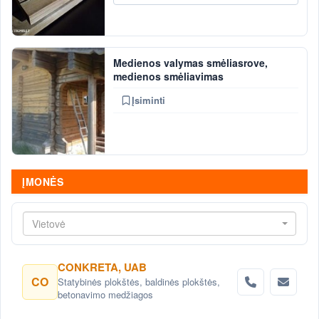
Medienos valymas smėliasrove,
medienos smėliavimas
Įsiminti
ĮMONĖS
Vietovė
CONKRETA, UAB
CO
Statybinės plokštės, baldinės plokštės,
betonavimo medžiagos