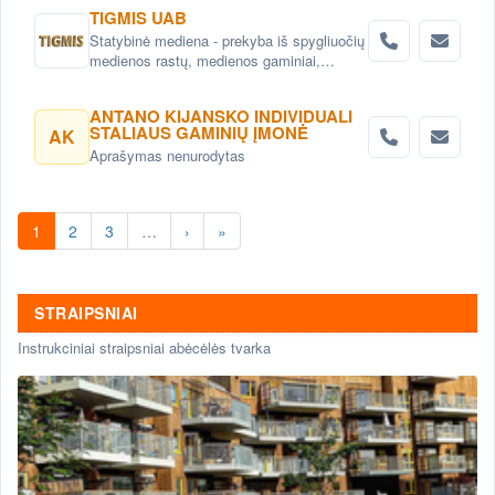
TIGMIS UAB
Statybinė mediena - prekyba iš spygliuočių
medienos rastų, medienos gaminiai,
pjuvenų briketai, medžio granulės ,
lentpjūvės paslauga.
ANTANO KIJANSKO INDIVIDUALI
STALIAUS GAMINIŲ ĮMONĖ
AK
Aprašymas nenurodytas
1
2
3
…
›
»
STRAIPSNIAI
Instrukciniai straipsniai abėcėlės tvarka