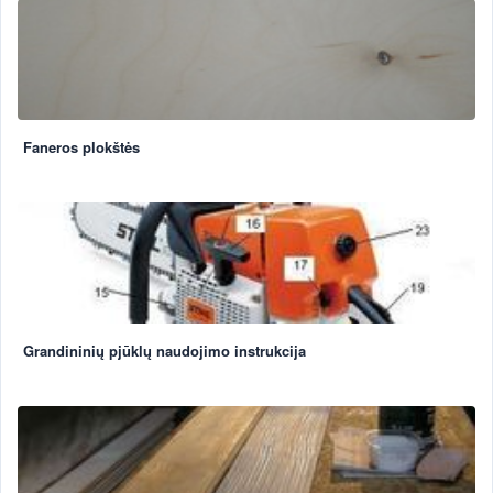
Faneros plokštės
Grandininių pjūklų naudojimo instrukcija