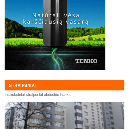
STRAIPSNIAI
Instrukciniai straipsniai abėcėlės tvarka