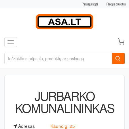
Prisijungti
Registruotis
Toggle navigation
JURBARKO
KOMUNALININKAS
Adresas
Kauno g. 25