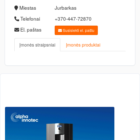
Miestas
Jurbarkas
Telefonai
+370-447-72870
El. paštas
Susisiekti el. paštu
Įmonės straipsniai
Įmonės produktai