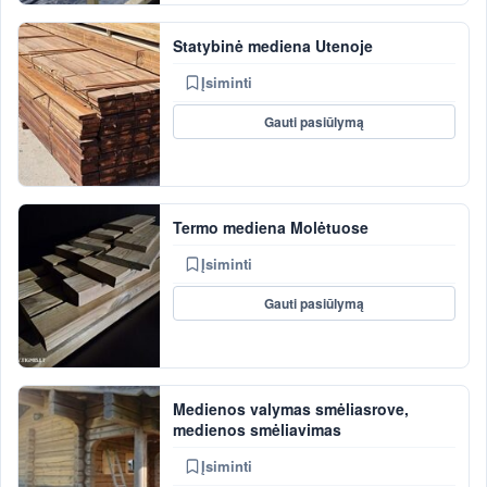
Statybinė mediena Utenoje
Įsiminti
Gauti pasiūlymą
Termo mediena Molėtuose
Įsiminti
Gauti pasiūlymą
Medienos valymas smėliasrove,
medienos smėliavimas
Įsiminti