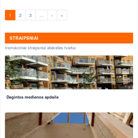
1
2
3
…
›
»
STRAIPSNIAI
Instrukciniai straipsniai abėcėlės tvarka
Degintos medienos apdaila