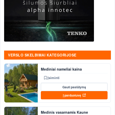
VERSLO SKELBIMAI KATEGORIJOSE
Mediniai nameliai kaina
Įsiminti
Gauti pasiūlymą
Į parduotuvę
Medinis vasarnamis Kaune