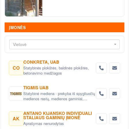
ĮMONĖS
Vietovė
CONKRETA, UAB
CO
Statybinės plokštės, baldinės plokštės,
betonavimo medžiagos
TIGMIS UAB
Statybinė mediena - prekyba iš spygliuočių
medienos rastų, medienos gaminiai,
pjuvenų briketai, medžio granulės ,
lentpjūvės paslauga.
ANTANO KIJANSKO INDIVIDUALI
STALIAUS GAMINIŲ ĮMONĖ
AK
Aprašymas nenurodytas