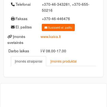
Telefonai
+370-46-343281, +370-655-
50216
Faksas
+370-46-446476
El. paštas
Susisiekti el. paštu
Įmonės
www.kaiva.lt
svetainės
Darbo laikas
I-V 08.00-17.00
Įmonės straipsniai
Įmonės produktai