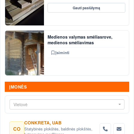
Gauti pasiūlymą
Medienos valymas smėliasrove,
medienos smėliavimas
Įsiminti
ĮMONĖS
Vietovė
CONKRETA, UAB
CO
Statybinės plokštės, baldinės plokštės,