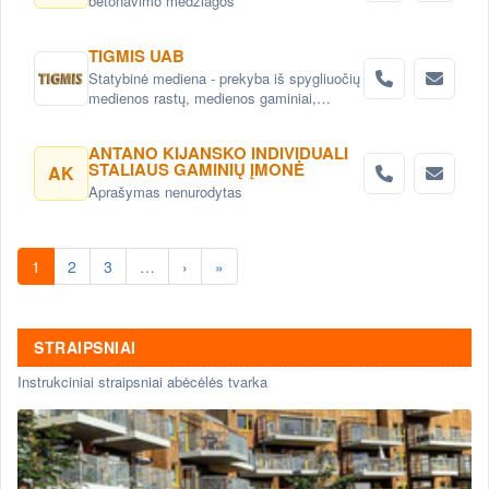
betonavimo medžiagos
TIGMIS UAB
Statybinė mediena - prekyba iš spygliuočių
medienos rastų, medienos gaminiai,
pjuvenų briketai, medžio granulės ,
lentpjūvės paslauga.
ANTANO KIJANSKO INDIVIDUALI
STALIAUS GAMINIŲ ĮMONĖ
AK
Aprašymas nenurodytas
1
2
3
…
›
»
STRAIPSNIAI
Instrukciniai straipsniai abėcėlės tvarka