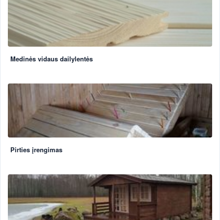
Medinės vidaus dailylentės
Pirties įrengimas