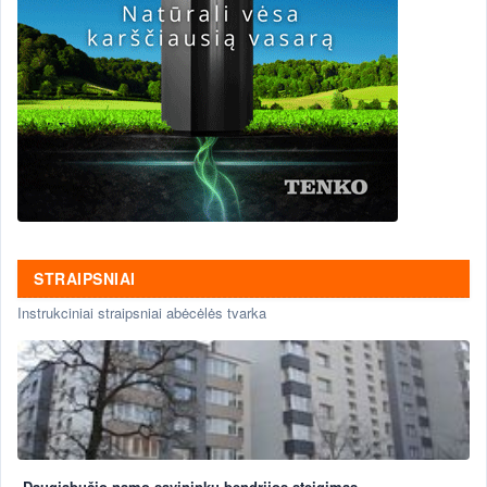
STRAIPSNIAI
Instrukciniai straipsniai abėcėlės tvarka
Daugiabučio namo savininkų bendrijos steigimas