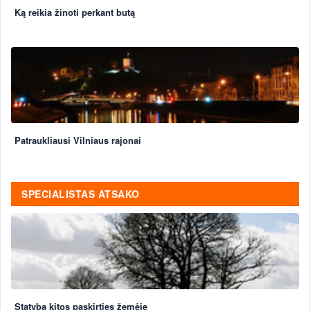
Ką reikia žinoti perkant butą
Patraukliausi Vilniaus rajonai
SPECIALISTAS ATSAKO
Statyba kitos paskirties žemėje