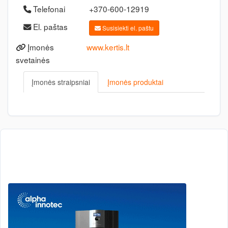
Telefonai
+370-600-12919
El. paštas
Susisiekti el. paštu
Įmonės
www.kertis.lt
svetainės
Įmonės straipsniai
Įmonės produktai