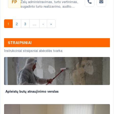
FP
Žalų administravimas, turto vertinimas,
sugadinto turto realizavimo, audito
paslaugos
1
2
3
…
›
»
STRAIPSNIAI
Instrukciniai straipsniai abėcėlės tvarka
Apleistų butų atnaujinimo verslas