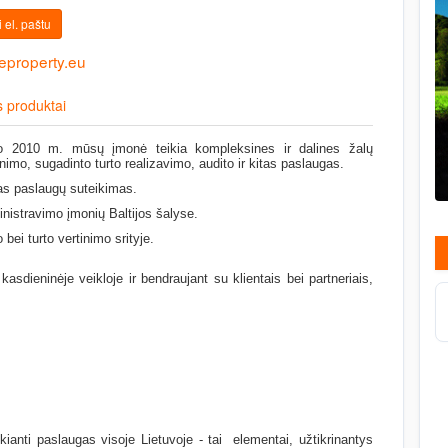
 el. paštu
eproperty.eu
 produktai
 2010 m. mūsų įmonė teikia kompleksines ir dalines žalų
inimo, sugadinto turto realizavimo, audito ir kitas paslaugas.
tas paslaugų suteikimas.
inistravimo įmonių Baltijos šalyse.
bei turto vertinimo srityje.
dieninėje veikloje ir bendraujant su klientais bei partneriais,
kianti paslaugas visoje Lietuvoje - tai elementai, užtikrinantys