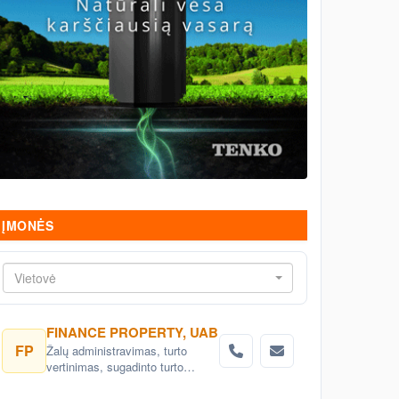
ĮMONĖS
Vietovė
FINANCE PROPERTY, UAB
FP
Žalų administravimas, turto
vertinimas, sugadinto turto
realizavimo, audito paslaugos