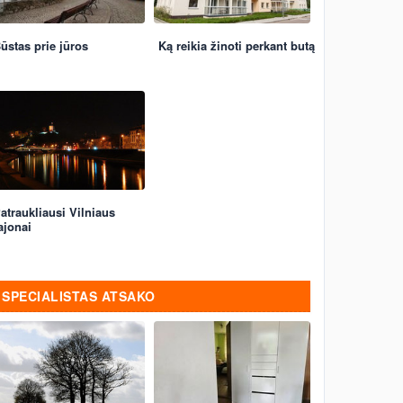
ūstas prie jūros
Ką reikia žinoti perkant butą
atraukliausi Vilniaus
ajonai
SPECIALISTAS ATSAKO