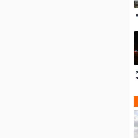
B
P
r