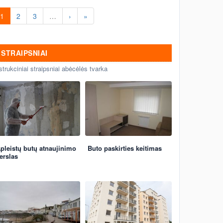
1
2
3
…
›
»
STRAIPSNIAI
strukciniai straipsniai abėcėlės tvarka
pleistų butų atnaujinimo
Buto paskirties keitimas
erslas