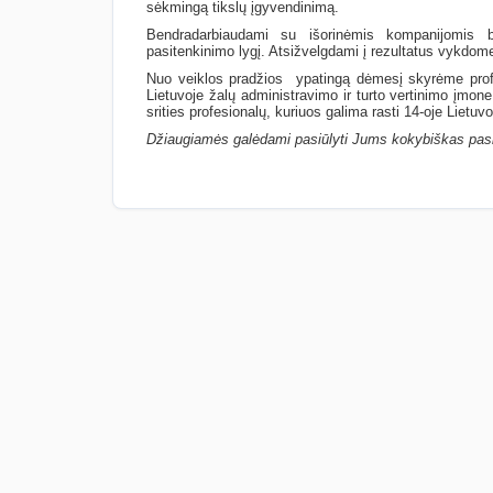
sėkmingą tikslų įgyvendinimą.
Bendradarbiaudami su išorinėmis kompanijomis be
pasitenkinimo lygį. Atsižvelgdami į rezultatus vykdome p
Nuo veiklos pradžios ypatingą dėmesį skyrėme prof
Lietuvoje žalų administravimo ir turto vertinimo įmo
srities profesionalų, kuriuos galima rasti 14-oje Lietuv
Džiaugiamės galėdami pasiūlyti Jums kokybiškas pasla