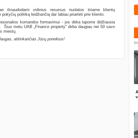
i išnaudodami vidinius resursus nuolatos tiriame klientų
okyčių politiką leidžiančią dar labiau priartėti prie kliento.
esionalios komandos formavimui - jos dėka tapome didžiausia
ne. Šiuo metu UAB „Finance property" dirba daugiau nei 50 savo
os miestų.
ugas, atitinkančias Jūsų poreikius!
In
A
v