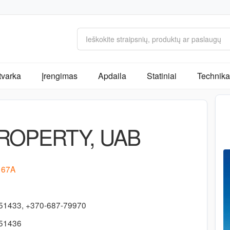
tvarka
Įrengimas
Apdaila
Statiniai
Technika 
ROPERTY, UAB
. 67A
51433, +370-687-79970
051436