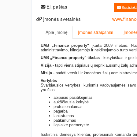
El. paštas
Susisiekti
Įmonės svetainės
www.financ
Apie įmonę
Įmonės straipsniai
Įmonės
UAB „Finance property"
įkurta 2009 metais. Nuo
administravimo, kilnojamojo ir nekilnojamojo turto vert
UAB „Finance property" tikslas
- kokybiškas ir grei
Vizija -
tapti viena stipriausių nepriklausomų žalų adm
Misija
- padėti verslui ir žmonėms žalų administravimo 
Vertybės
Svarbiausios vertybės, kuriomis vadovaujamės savo kas
yra šios:
abipusis pasitikėjimas
aukščiausia kokybė
profesionalumas
pagarba
lankstumas
patikimumas
ilgalaikė partnerystė
Išskirtinis dėmesys klientui, profesionali komanda tei