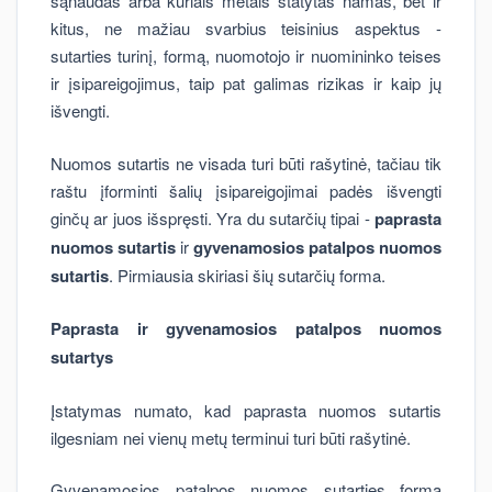
sąnaudas arba kuriais metais statytas namas, bet ir
kitus, ne mažiau svarbius teisinius aspektus -
sutarties turinį, formą, nuomotojo ir nuomininko teises
ir įsipareigojimus, taip pat galimas rizikas ir kaip jų
išvengti.
Nuomos sutartis ne visada turi būti rašytinė, tačiau tik
raštu įforminti šalių įsipareigojimai padės išvengti
ginčų ar juos išspręsti. Yra du sutarčių tipai -
paprasta
nuomos sutartis
ir
gyvenamosios patalpos nuomos
sutartis
. Pirmiausia skiriasi šių sutarčių forma.
Paprasta ir gyvenamosios patalpos nuomos
sutartys
Įstatymas numato, kad paprasta nuomos sutartis
ilgesniam nei vienų metų terminui turi būti rašytinė.
Gyvenamosios patalpos nuomos sutarties forma