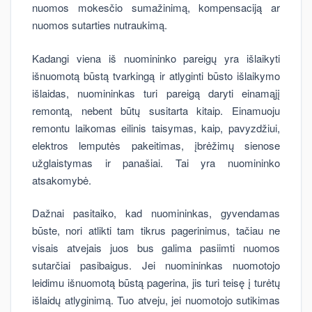
nuomos mokesčio sumažinimą, kompensaciją ar
nuomos sutarties nutraukimą.
Kadangi viena iš nuomininko pareigų yra išlaikyti
išnuomotą būstą tvarkingą ir atlyginti būsto išlaikymo
išlaidas, nuomininkas turi pareigą daryti einamąjį
remontą, nebent būtų susitarta kitaip. Einamuoju
remontu laikomas eilinis taisymas, kaip, pavyzdžiui,
elektros lemputės pakeitimas, įbrėžimų sienose
užglaistymas ir panašiai. Tai yra nuomininko
atsakomybė.
Dažnai pasitaiko, kad nuomininkas, gyvendamas
būste, nori atlikti tam tikrus pagerinimus, tačiau ne
visais atvejais juos bus galima pasiimti nuomos
sutarčiai pasibaigus. Jei nuomininkas nuomotojo
leidimu išnuomotą būstą pagerina, jis turi teisę į turėtų
išlaidų atlyginimą. Tuo atveju, jei nuomotojo sutikimas