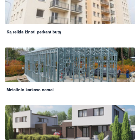
Ką reikia žinoti perkant butą
Metalinio karkaso namai