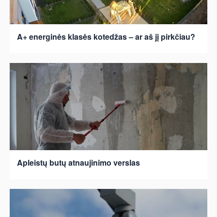
A+ energinės klasės kotedžas – ar aš jį pirkčiau?
Apleistų butų atnaujinimo verslas