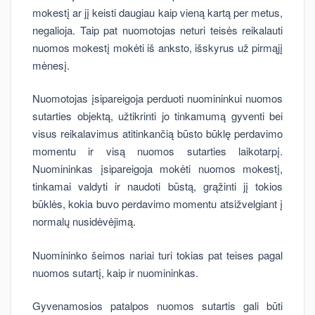
mokestį ar jį keisti daugiau kaip vieną kartą per metus,
negalioja. Taip pat nuomotojas neturi teisės reikalauti
nuomos mokestį mokėti iš anksto, išskyrus už pirmąjį
mėnesį.
Nuomotojas įsipareigoja perduoti nuomininkui nuomos
sutarties objektą, užtikrinti jo tinkamumą gyventi bei
visus reikalavimus atitinkančią būsto būklę perdavimo
momentu ir visą nuomos sutarties laikotarpį.
Nuomininkas įsipareigoja mokėti nuomos mokestį,
tinkamai valdyti ir naudoti būstą, grąžinti jį tokios
būklės, kokia buvo perdavimo momentu atsižvelgiant į
normalų nusidėvėjimą.
Nuomininko šeimos nariai turi tokias pat teises pagal
nuomos sutartį, kaip ir nuomininkas.
Gyvenamosios patalpos nuomos sutartis gali būti