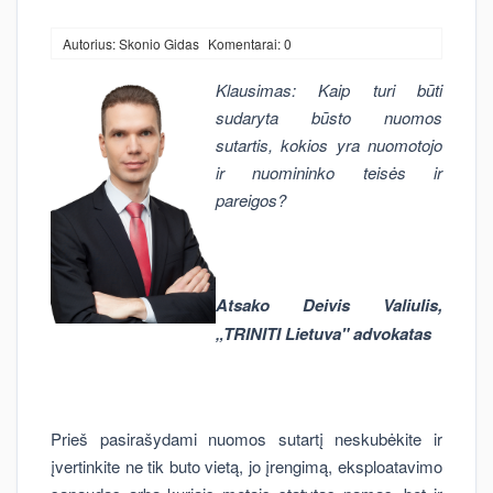
Autorius: Skonio Gidas
Komentarai: 0
Klausimas: Kaip turi būti
sudaryta būsto nuomos
sutartis, kokios yra nuomotojo
ir nuomininko teisės ir
pareigos?
Atsako Deivis Valiulis,
„TRINITI Lietuva" advokatas
Prieš pasirašydami nuomos sutartį neskubėkite ir
įvertinkite ne tik buto vietą, jo įrengimą, eksploatavimo