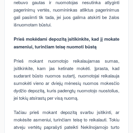
nebuvo gautas ir nuomotojas nesutinka atlyginti
pagerinimų vertės, nuomininkas atliktus pagerinimus
gali pasiimti tik tada, jei juos galima atskirti be žalos
išnuomotam būstui.
Prieš mokėdami depozitą įsitikinkite, kad jį mokate
asmeniui, turinčiam teisę nuomoti būstą
Prieš mokant nuomotojo reikalaujamas sumas,
įsitikinkite, kam jas ketinate mokėti. Įprasta, kad
sudarant būsto nuomos sutartį, nuomotojai reikalauja
sumokėti vieno ar dviejų mėnesių nuomos mokesčio
dydžio depozitą, kuris padengtų nuomotojo nuostolius,
jei tokių atsirastų per visą nuomą.
Tačiau prieš mokant depozitą svarbu įsitikinti, ar
mokėsite asmeniui, turinčiam teisę to reikalauti. Tokiu
atveju vertėtų paprašyti pateikti Nekilnojamojo turto