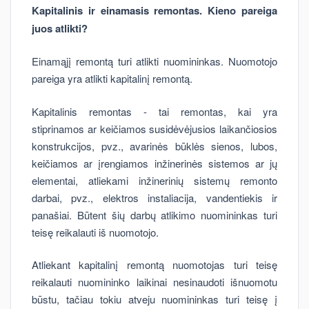
Kapitalinis ir einamasis remontas. Kieno pareiga
juos atlikti?
Einamąjį remontą turi atlikti nuomininkas. Nuomotojo
pareiga yra atlikti kapitalinį remontą.
Kapitalinis remontas - tai remontas, kai yra
stiprinamos ar keičiamos susidėvėjusios laikančiosios
konstrukcijos, pvz., avarinės būklės sienos, lubos,
keičiamos ar įrengiamos inžinerinės sistemos ar jų
elementai, atliekami inžinerinių sistemų remonto
darbai, pvz., elektros instaliacija, vandentiekis ir
panašiai. Būtent šių darbų atlikimo nuomininkas turi
teisę reikalauti iš nuomotojo.
Atliekant kapitalinį remontą nuomotojas turi teisę
reikalauti nuomininko laikinai nesinaudoti išnuomotu
būstu, tačiau tokiu atveju nuomininkas turi teisę į