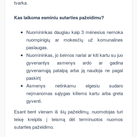
tvarka.
Kas laikoma esminiu sutarties pažeidimu?
Nuomininkas daugiau kaip 3 mėnesius nemoka
nuompinigių ar mokesčių už komunalines
paslaugas.
Nuomininkas, jo šeimos nariai ar kiti kartu su juo
gyvenantys asmenys ardo ar gadina
gyvenamąją patalpą arba ją naudoja ne pagal
paskirtį
Asmenys netinkamu elgesiu sudaro
neįmanomas sąlygas kitiems kartu arba greta
gyventi.
Esant bent vienam iš šių pažeidimų, nuomotojas turi
teisę kreiptis į teismą dėl terminuotos nuomos
sutarties pažeidimo.