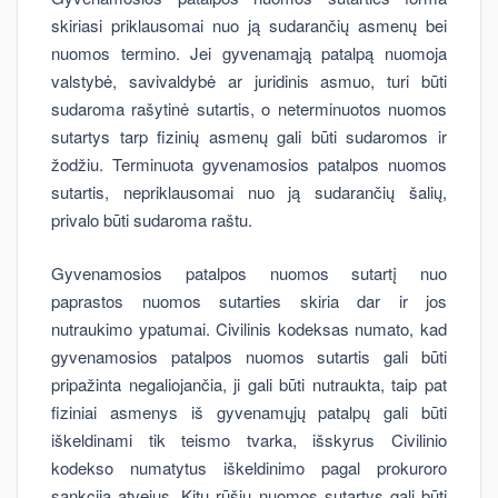
skiriasi priklausomai nuo ją sudarančių asmenų bei
nuomos termino. Jei gyvenamąją patalpą nuomoja
valstybė, savivaldybė ar juridinis asmuo, turi būti
sudaroma rašytinė sutartis, o neterminuotos nuomos
sutartys tarp fizinių asmenų gali būti sudaromos ir
žodžiu. Terminuota gyvenamosios patalpos nuomos
sutartis, nepriklausomai nuo ją sudarančių šalių,
privalo būti sudaroma raštu.
Gyvenamosios patalpos nuomos sutartį nuo
paprastos nuomos sutarties skiria dar ir jos
nutraukimo ypatumai. Civilinis kodeksas numato, kad
gyvenamosios patalpos nuomos sutartis gali būti
pripažinta negaliojančia, ji gali būti nutraukta, taip pat
fiziniai asmenys iš gyvenamųjų patalpų gali būti
iškeldinami tik teismo tvarka, išskyrus Civilinio
kodekso numatytus iškeldinimo pagal prokuroro
sankciją atvejus. Kitų rūšių nuomos sutartys gali būti