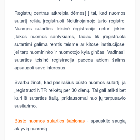
Registrų centras atkreipia dėmesį į tai, kad nuomos
sutartį reikia įregistruoti Nekilnojamojo turto registre.
Nuomos sutarties teisinė registracija neturi jokios
įtakos nuomos santykiams, tačiau tik įregistruota
sutartimi galima remtis teisme ar kitose institucijose,
jei tarp nuomininko ir nuomotojo kyla ginčas. Vadinasi,
sutarties teisinė registracija padeda abiem šalims
apsaugoti savo interesus.
Svarbu žinoti, kad pasirašius būsto nuomos sutartį, ją
įregistruoti NTR reikėtų per 30 dienų. Tai gali atlikti bet
kuri iš sutarties šalių, priklausomai nuo jų tarpusavio
susitarimo.
Būsto nuomos sutarties šablonas
- spauskite saugią
aktyvią nuorodą