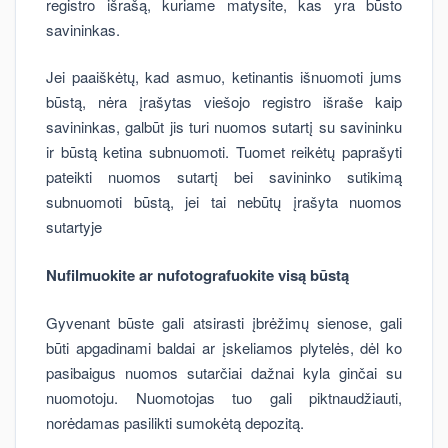
registro išrašą, kuriame matysite, kas yra būsto
savininkas.
Jei paaiškėtų, kad asmuo, ketinantis išnuomoti jums
būstą, nėra įrašytas viešojo registro išraše kaip
savininkas, galbūt jis turi nuomos sutartį su savininku
ir būstą ketina subnuomoti. Tuomet reikėtų paprašyti
pateikti nuomos sutartį bei savininko sutikimą
subnuomoti būstą, jei tai nebūtų įrašyta nuomos
sutartyje
Nufilmuokite ar nufotografuokite visą būstą
Gyvenant būste gali atsirasti įbrėžimų sienose, gali
būti apgadinami baldai ar įskeliamos plytelės, dėl ko
pasibaigus nuomos sutarčiai dažnai kyla ginčai su
nuomotoju. Nuomotojas tuo gali piktnaudžiauti,
norėdamas pasilikti sumokėtą depozitą.