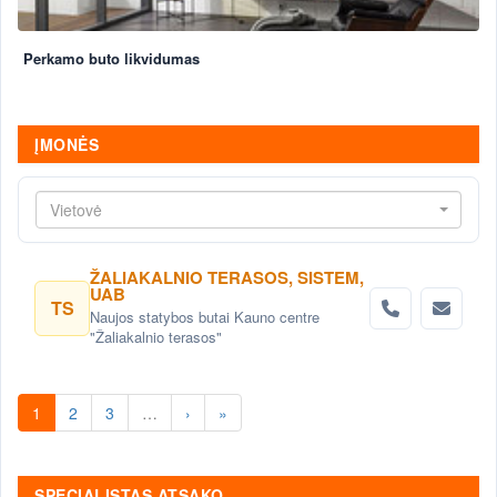
Perkamo buto likvidumas
ĮMONĖS
Vietovė
ŽALIAKALNIO TERASOS, SISTEM,
UAB
TS
Naujos statybos butai Kauno centre
"Žaliakalnio terasos"
1
2
3
…
›
»
SPECIALISTAS ATSAKO