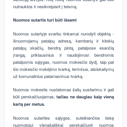
nutrauktos ir nesikreipiant į teismą.
Nuomos sutartis turi būti išsami
Nuomos sutartyje svarbu tinkamai nurodyti objektą -
išnuomojamų patalpų adresą, kambarių ir kitokių
patalpų skaičių, bendrą plotą, patalpose esančią
įrangą, priklausinius ir naudojimosi bendromis
patalpomis sąlygas, nuomos mokesčio dydį, taip pat
šio mokesčio mokėjimo tvarką, terminus, atsiskaitymų
už komunalinius patarnavimus tvarką.
Nuomos mokestis nustatomas šalių susitarimu ir gali
būti perskaičiuojamas,
tačiau ne daugiau kaip vieną
kartą per metus.
Nuomos sutarties sąlygos, suteikiančios teisę
nuomotojui vienašališkai perskaičiuoti nuomos