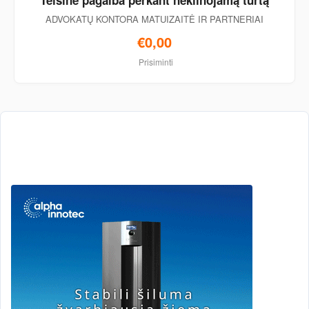
Teisinė pagalba perkant nekilnojamą turtą
ADVOKATŲ KONTORA MATUIZAITĖ IR PARTNERIAI
€0,00
Prisiminti