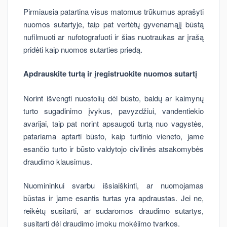
Pirmiausia patartina visus matomus trūkumus aprašyti
nuomos sutartyje, taip pat vertėtų gyvenamąjį būstą
nufilmuoti ar nufotografuoti ir šias nuotraukas ar įrašą
pridėti kaip nuomos sutarties priedą.
Apdrauskite turtą ir įregistruokite nuomos sutartį
Norint išvengti nuostolių dėl būsto, baldų ar kaimynų
turto sugadinimo įvykus, pavyzdžiui, vandentiekio
avarijai, taip pat norint apsaugoti turtą nuo vagystės,
patariama aptarti būsto, kaip turtinio vieneto, jame
esančio turto ir būsto valdytojo civilinės atsakomybės
draudimo klausimus.
Nuomininkui svarbu išsiaiškinti, ar nuomojamas
būstas ir jame esantis turtas yra apdraustas. Jei ne,
reikėtų susitarti, ar sudaromos draudimo sutartys,
susitarti dėl draudimo įmokų mokėjimo tvarkos.