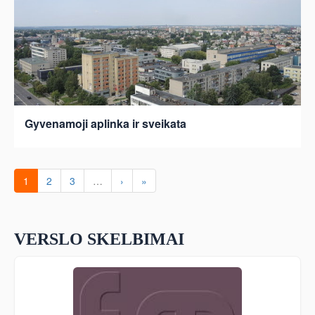
Gyvenamoji aplinka ir sveikata
1
2
3
…
›
»
VERSLO SKELBIMAI