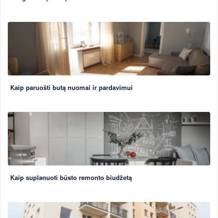
Kaip paruošti butą nuomai ir pardavimui
Kaip suplanuoti būsto remonto biudžetą