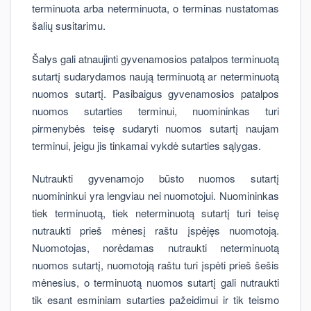
terminuota arba neterminuota, o terminas nustatomas
šalių susitarimu.
Šalys gali atnaujinti gyvenamosios patalpos terminuotą
sutartį sudarydamos naują terminuotą ar neterminuotą
nuomos sutartį. Pasibaigus gyvenamosios patalpos
nuomos sutarties terminui, nuomininkas turi
pirmenybės teisę sudaryti nuomos sutartį naujam
terminui, jeigu jis tinkamai vykdė sutarties sąlygas.
Nutraukti gyvenamojo būsto nuomos sutartį
nuomininkui yra lengviau nei nuomotojui. Nuomininkas
tiek terminuotą, tiek neterminuotą sutartį turi teisę
nutraukti prieš mėnesį raštu įspėjęs nuomotoją.
Nuomotojas, norėdamas nutraukti neterminuotą
nuomos sutartį, nuomotoją raštu turi įspėti prieš šešis
mėnesius, o terminuotą nuomos sutartį gali nutraukti
tik esant esminiam sutarties pažeidimui ir tik teismo