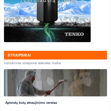
STRAIPSNIAI
Instrukciniai straipsniai abėcėlės tvarka
Apleistų butų atnaujinimo verslas