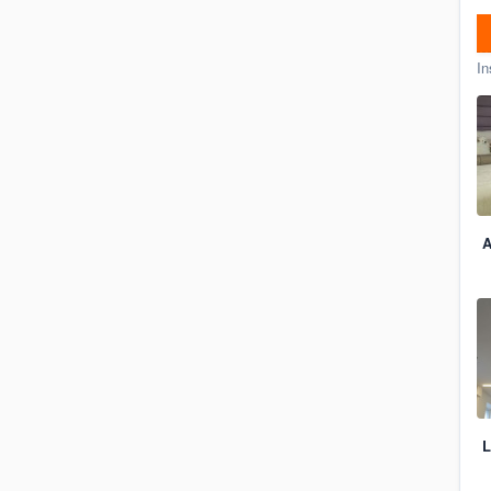
In
A
L