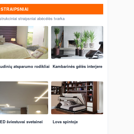
STRAIPSNIAI
strukciniai straipsniai abėcėlės tvarka
udinių atsparumo rodikliai
Kambarinės gėlės interjere
ED šviestuvai svetainei
Lova spintoje