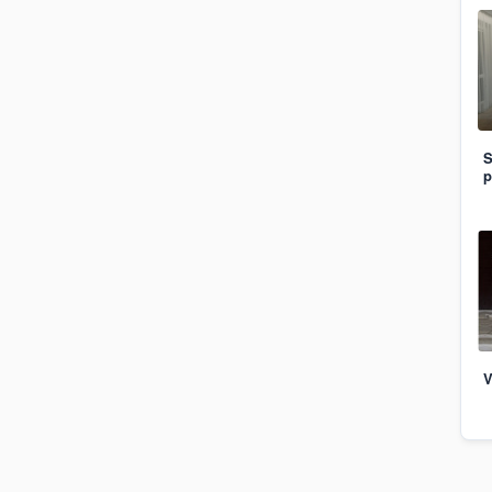
S
p
V