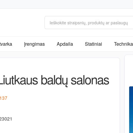
tvarka
Įrengimas
Apdaila
Statiniai
Technika 
utkaus baldų salonas
 137
523021