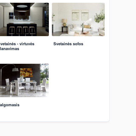
vetainės - virtuvės
Svetainės sofos
lanavimas
algomasis