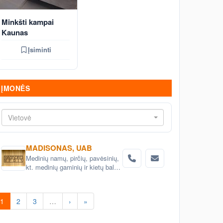
Minkšti kampai
Kaunas
Įsiminti
ĮMONĖS
Vietovė
MADISONAS, UAB
Medinių namų, pirčių, pavėsinių,
kt. medinių gaminių ir kietų baldų
projektavimas ir gamyba
1
2
3
…
›
»