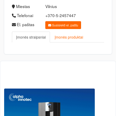
Miestas
Vilnius
Telefonai
+370-5-2457447
El. paštas
Susisiekti el. paštu
Įmonės straipsniai
Įmonės produktai