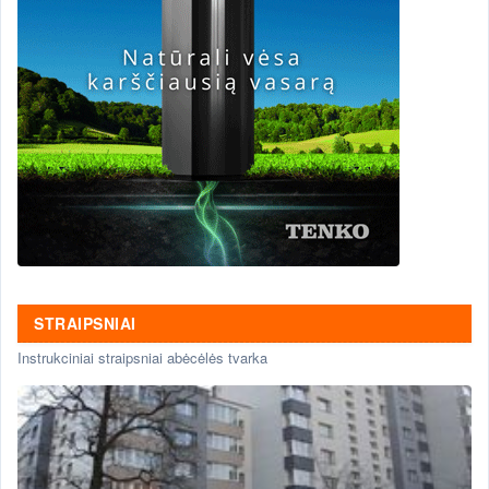
STRAIPSNIAI
Instrukciniai straipsniai abėcėlės tvarka