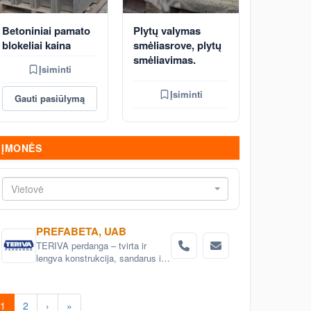
Betoniniai pamato
Plytų valymas
blokeliai kaina
smėliasrove, plytų
smėliavimas.
Įsiminti
Įsiminti
Gauti pasiūlymą
ĮMONĖS
Vietovė
PREFABETA, UAB
TERIVA perdanga – tvirta ir
lengva konstrukcija, sandarus ir
šiltas stogas.
1
2
›
»