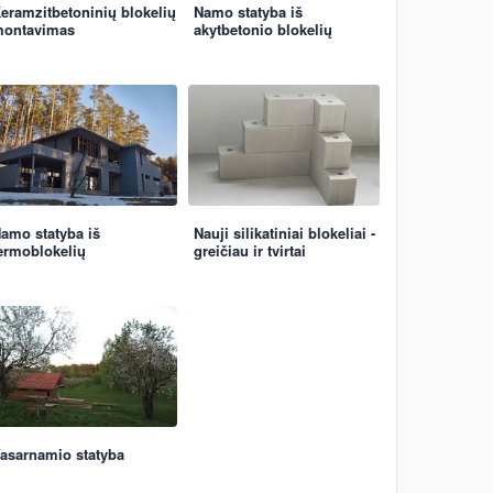
eramzitbetoninių blokelių
Namo statyba iš
ontavimas
akytbetonio blokelių
amo statyba iš
Nauji silikatiniai blokeliai -
ermoblokelių
greičiau ir tvirtai
asarnamio statyba