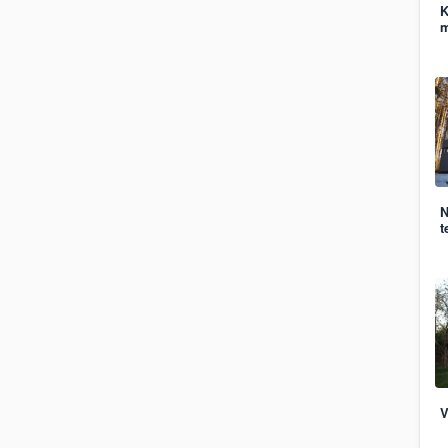
K
m
N
t
V