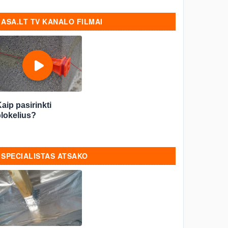
ASA.LT TV KANALO FILMAI
aip pasirinkti
lokelius?
SPECIALISTAS ATSAKO