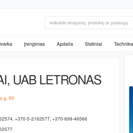
tvarka
Įrengimas
Apdaila
Statiniai
Technika 
AI, UAB LETRONAS
o g. 30
62574, +370-5-2162577, +370-699-46566
162577