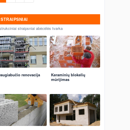
STRAIPSNIAI
strukciniai straipsniai abėcėlės tvarka
augiabučio renovacija
Keraminių blokelių
mūrijimas