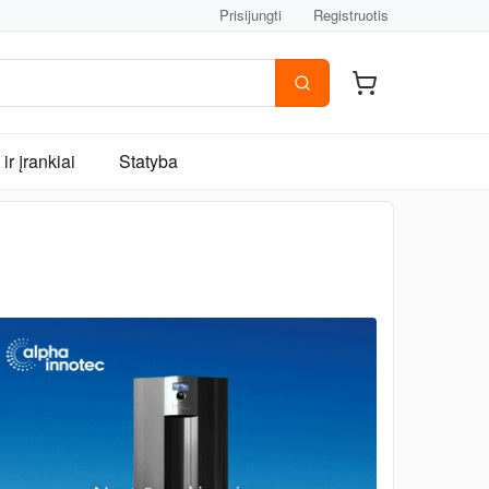
Prisijungti
Registruotis
ir įrankiai
Statyba