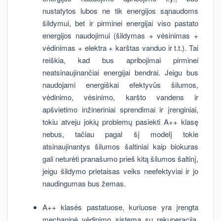
nustatytos lubos ne tik energijos sąnaudoms
šildymui, bet ir pirminei energijai viso pastato
energijos naudojimui (šildymas + vėsinimas +
vėdinimas + elektra + karštas vanduo ir t.t.). Tai
reiškia, kad bus apribojimai pirminei
neatsinaujinančiai energijai bendrai. Jeigu bus
naudojami energiškai efektyvūs šilumos,
vėdinimo, vėsinimo, karšto vandens ir
apšvietimo inžineriniai sprendimai ir įrenginiai,
tokiu atveju jokių problemų pasiekti A++ klasę
nebus, tačiau pagal šį modelį tokie
atsinaujinantys šilumos šaltiniai kaip biokuras
gali neturėti pranašumo prieš kitą šilumos šaltinį,
jeigu šildymo prietaisas veiks neefektyviai ir jo
naudingumas bus žemas.
A++ klasės pastatuose, kuriuose yra įrengta
mechaninė vėdinimo sistema su rekuperacija,