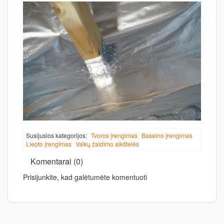
Susijusios kategorijos:
Tvoros įrengimas
Baseino įrengimas
Liepto įrengimas
Vaikų žaidimo aikštelės
Komentarai (0)
Prisijunkite, kad galėtumėte komentuoti