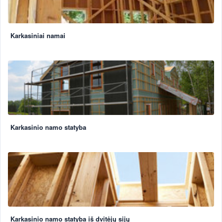
Karkasiniai namai
Karkasinio namo statyba
Karkasinio namo statyba iš dvitėjų sijų