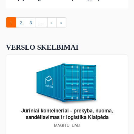
1
2
3
…
›
»
VERSLO SKELBIMAI
Jūriniai konteineriai - prekyba, nuoma,
sandėliavimas ir logistika Klaipėda
MAGITU, UAB