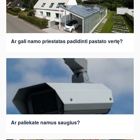
Ar gali namo priestatas padidinti pastato vertę?
Ar paliekate namus saugius?