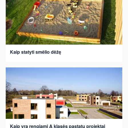
Kaip statyti smėlio dėžę
Kaip yra rengiami A klasės pastatų projektai