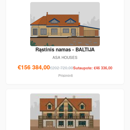
Rąstinis namas - BALTIJA
ASA HOUSES
€156 384,00
€202 720,00
Sutaupote: €46 336,00
Prisiminti