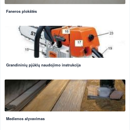
Faneros plokštės
Grandininių pjūklų naudojimo instrukcija
Medienos alyvavimas