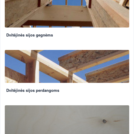
Dvitėjinės sijos gegnėms
Dvitėjinės sijos perdangoms