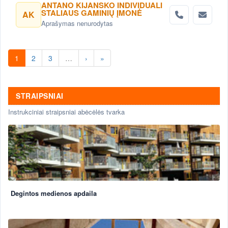
ANTANO KIJANSKO INDIVIDUALI
STALIAUS GAMINIŲ ĮMONĖ
AK
Aprašymas nenurodytas
1
2
3
…
›
»
STRAIPSNIAI
Instrukciniai straipsniai abėcėlės tvarka
Degintos medienos apdaila