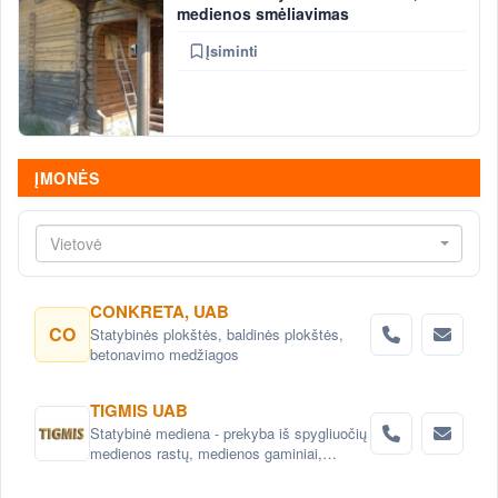
medienos smėliavimas
Įsiminti
ĮMONĖS
Vietovė
CONKRETA, UAB
CO
Statybinės plokštės, baldinės plokštės,
betonavimo medžiagos
TIGMIS UAB
Statybinė mediena - prekyba iš spygliuočių
medienos rastų, medienos gaminiai,
pjuvenų briketai, medžio granulės ,
lentpjūvės paslauga.