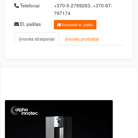
Telefonai
+370-5-2769263, +370-67-
797174
El. paštas
Susisiekti el. paštu
Įmonės straipsniai
Įmonės produktai