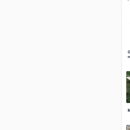
G
n
M