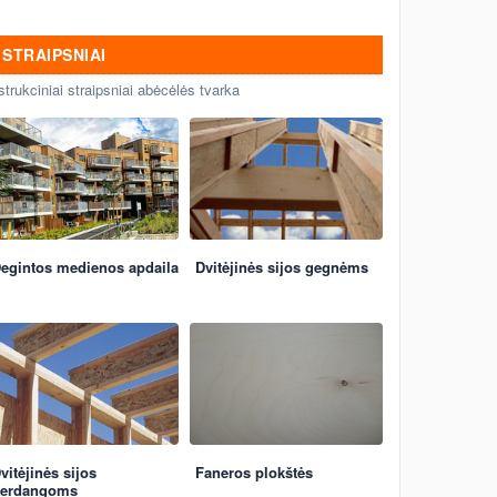
STRAIPSNIAI
strukciniai straipsniai abėcėlės tvarka
egintos medienos apdaila
Dvitėjinės sijos gegnėms
vitėjinės sijos
Faneros plokštės
erdangoms