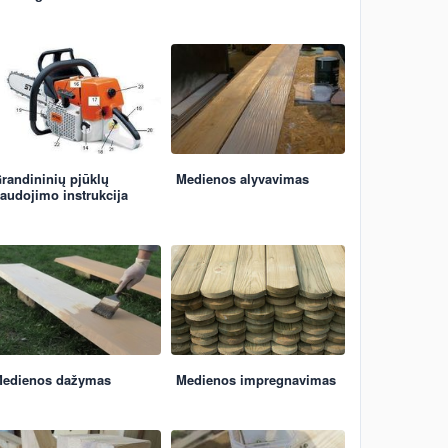
randininių pjūklų
Medienos alyvavimas
audojimo instrukcija
edienos dažymas
Medienos impregnavimas