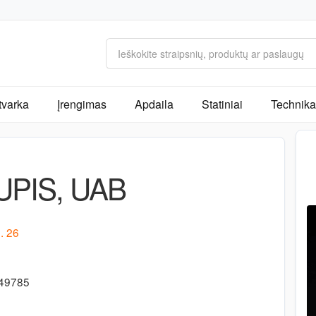
tvarka
Įrengimas
Apdaila
Statiniai
Technika 
PIS, UAB
. 26
-49785