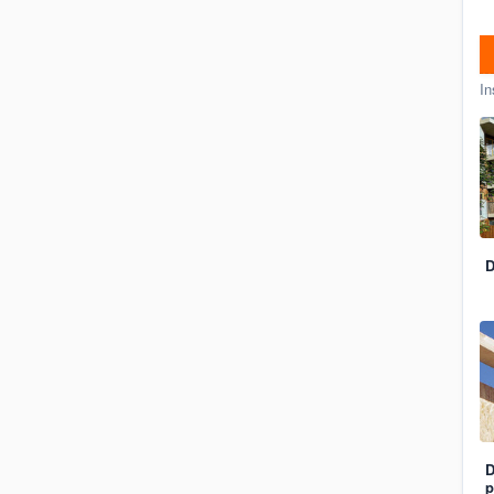
In
D
D
p