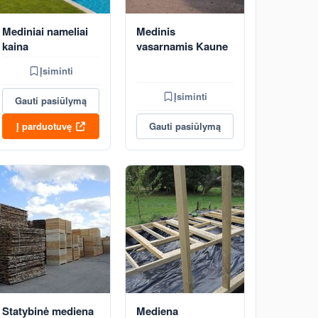
Mediniai nameliai
Medinis
kaina
vasarnamis Kaune
Įsiminti
Įsiminti
Gauti pasiūlymą
Į parduotuvę
Gauti pasiūlymą
Statybinė mediena
Mediena