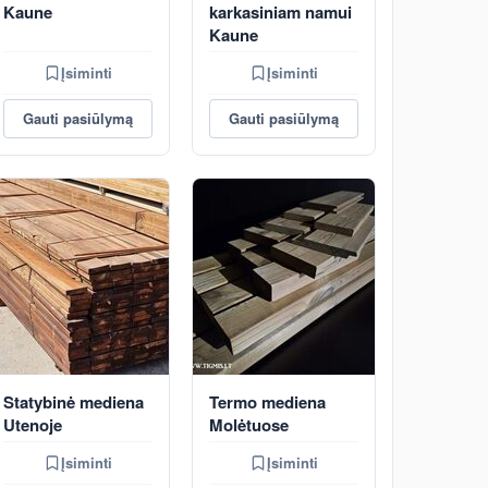
Kaune
karkasiniam namui
Kaune
Įsiminti
Įsiminti
Gauti pasiūlymą
Gauti pasiūlymą
Statybinė mediena
Termo mediena
Utenoje
Molėtuose
Įsiminti
Įsiminti