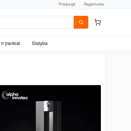
Prisijungti
Registruotis
ir įrankiai
Statyba