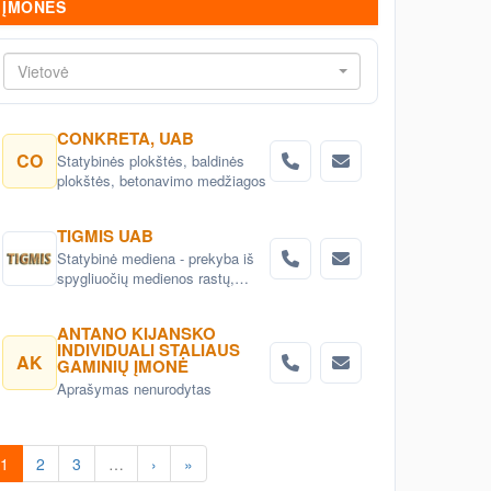
ĮMONĖS
Vietovė
CONKRETA, UAB
CO
Statybinės plokštės, baldinės
plokštės, betonavimo medžiagos
TIGMIS UAB
Statybinė mediena - prekyba iš
spygliuočių medienos rastų,
medienos gaminiai, pjuvenų
briketai, medžio granulės ,
ANTANO KIJANSKO
lentpjūvės paslauga.
INDIVIDUALI STALIAUS
AK
GAMINIŲ ĮMONĖ
Aprašymas nenurodytas
1
2
3
…
›
»