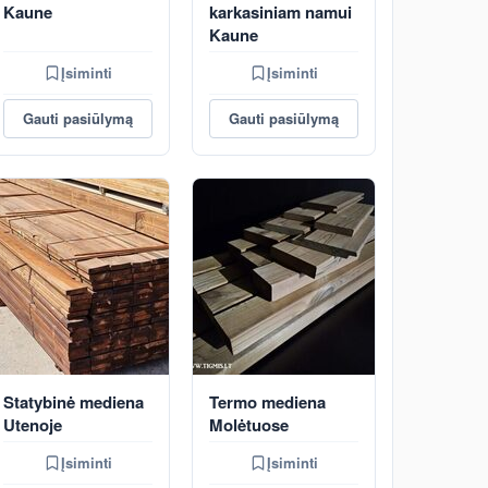
Kaune
karkasiniam namui
Kaune
Įsiminti
Įsiminti
Gauti pasiūlymą
Gauti pasiūlymą
Statybinė mediena
Termo mediena
Utenoje
Molėtuose
Įsiminti
Įsiminti