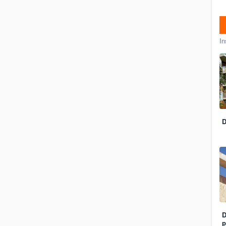
In
D
D
p