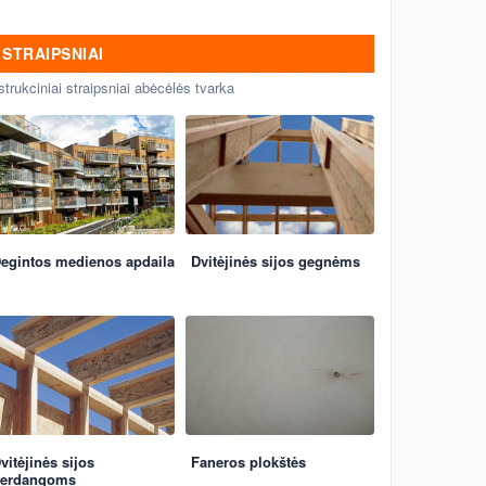
STRAIPSNIAI
strukciniai straipsniai abėcėlės tvarka
egintos medienos apdaila
Dvitėjinės sijos gegnėms
vitėjinės sijos
Faneros plokštės
erdangoms