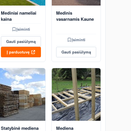
Mediniai nameliai
Medinis
kaina
vasarnamis Kaune
Įsiminti
Įsiminti
Gauti pasiūlymą
Į parduotuvę
Gauti pasiūlymą
Statybinė mediena
Mediena