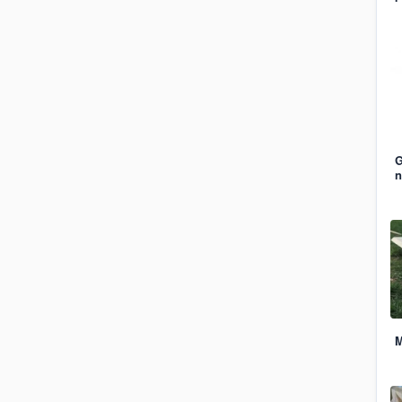
G
n
M