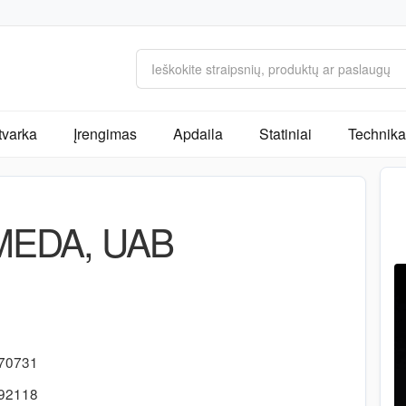
tvarka
Įrengimas
Apdaila
Statiniai
Technika 
EDA, UAB
-70731
592118