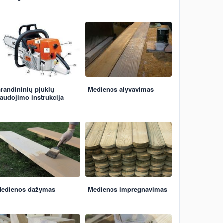
randininių pjūklų
Medienos alyvavimas
audojimo instrukcija
edienos dažymas
Medienos impregnavimas