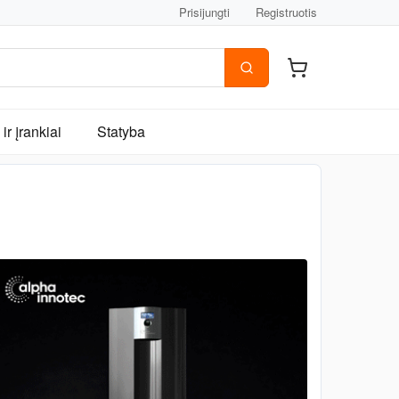
Prisijungti
Registruotis
ir įrankiai
Statyba