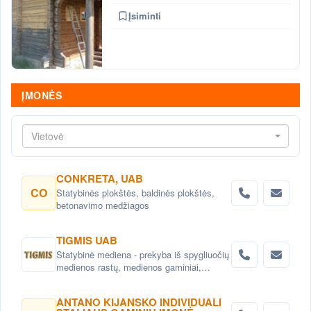
Įsiminti
ĮMONĖS
Vietovė
CONKRETA, UAB
CO
Statybinės plokštės, baldinės plokštės,
betonavimo medžiagos
TIGMIS UAB
Statybinė mediena - prekyba iš spygliuočių
medienos rastų, medienos gaminiai,
pjuvenų briketai, medžio granulės ,
lentpjūvės paslauga.
ANTANO KIJANSKO INDIVIDUALI