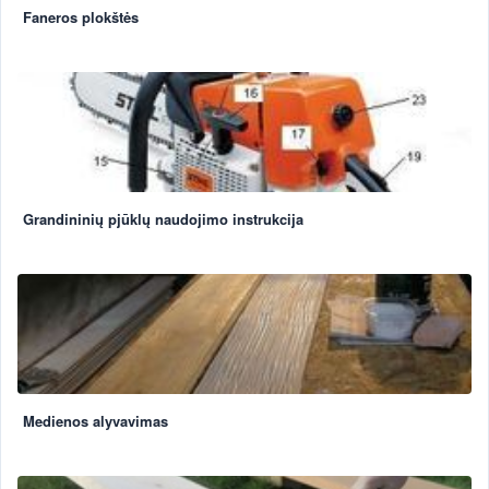
Faneros plokštės
Grandininių pjūklų naudojimo instrukcija
Medienos alyvavimas