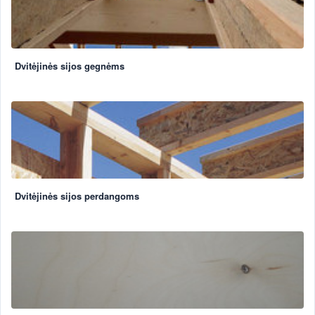
Dvitėjinės sijos gegnėms
Dvitėjinės sijos perdangoms