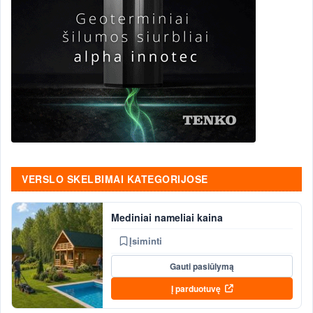
VERSLO SKELBIMAI KATEGORIJOSE
Mediniai nameliai kaina
Įsiminti
Gauti pasiūlymą
Į parduotuvę