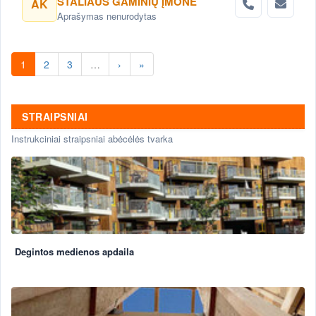
STALIAUS GAMINIŲ ĮMONĖ
AK
Aprašymas nenurodytas
1
2
3
…
›
»
STRAIPSNIAI
Instrukciniai straipsniai abėcėlės tvarka
Degintos medienos apdaila