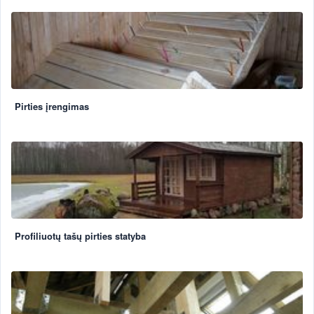
Pirties įrengimas
Profiliuotų tašų pirties statyba