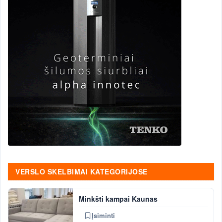
VERSLO SKELBIMAI KATEGORIJOSE
Minkšti kampai Kaunas
Įsiminti