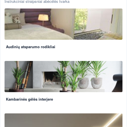
Instrukciniai straipsniai abėcėlės tvarka
Audinių atsparumo rodikliai
Kambarinės gėlės interjere