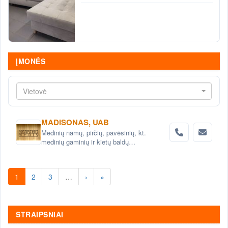
ĮMONĖS
Vietovė
MADISONAS, UAB
Medinių namų, pirčių, pavėsinių, kt.
medinių gaminių ir kietų baldų
projektavimas ir gamyba
1
2
3
…
›
»
STRAIPSNIAI