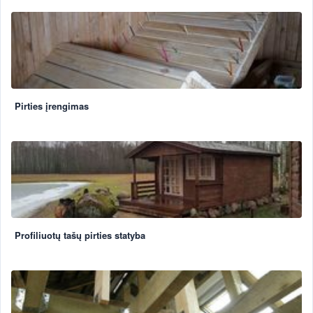
Pirties įrengimas
Profiliuotų tašų pirties statyba