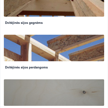
Dvitėjinės sijos gegnėms
Dvitėjinės sijos perdangoms