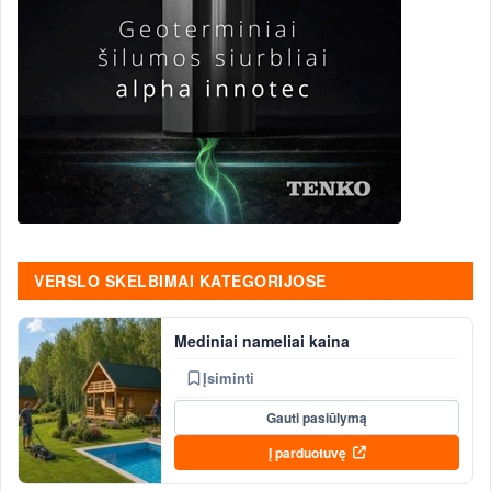
VERSLO SKELBIMAI KATEGORIJOSE
Mediniai nameliai kaina
Įsiminti
Gauti pasiūlymą
Į parduotuvę