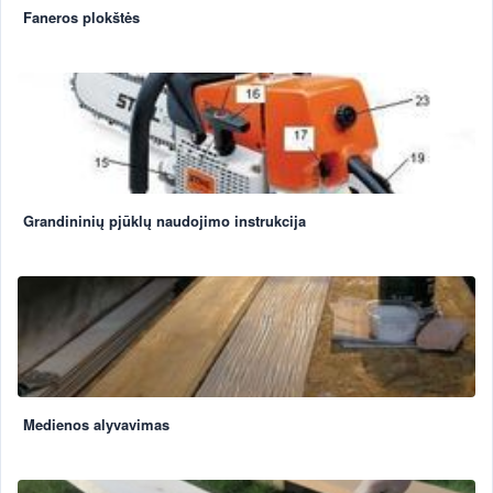
Faneros plokštės
Grandininių pjūklų naudojimo instrukcija
Medienos alyvavimas