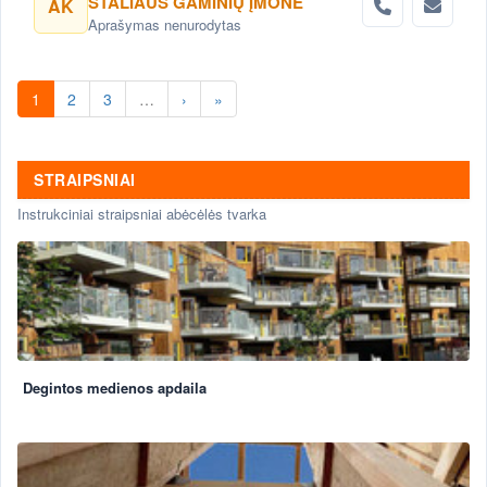
STALIAUS GAMINIŲ ĮMONĖ
AK
Aprašymas nenurodytas
1
2
3
…
›
»
STRAIPSNIAI
Instrukciniai straipsniai abėcėlės tvarka
Degintos medienos apdaila