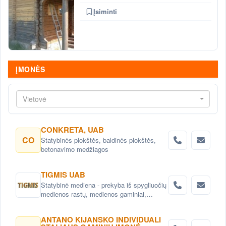
Įsiminti
ĮMONĖS
Vietovė
CONKRETA, UAB
CO
Statybinės plokštės, baldinės plokštės,
betonavimo medžiagos
TIGMIS UAB
Statybinė mediena - prekyba iš spygliuočių
medienos rastų, medienos gaminiai,
pjuvenų briketai, medžio granulės ,
lentpjūvės paslauga.
ANTANO KIJANSKO INDIVIDUALI