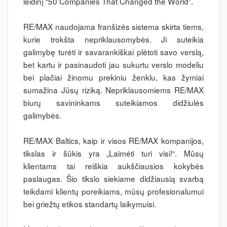
leidinį “50 Companies That Changed the World”.
RE/MAX naudojama franšizės sistema skirta tiems,
kurie trokšta nepriklausomybės. Ji suteikia
galimybę turėti ir savarankiškai plėtoti savo verslą,
bet kartu ir pasinaudoti jau sukurtu verslo modeliu
bei plačiai žinomu prekiniu ženklu, kas žymiai
sumažina Jūsų riziką. Nepriklausomiems RE/MAX
biurų savininkams suteikiamos didžiulės
galimybės.
RE/MAX Baltics, kaip ir visos RE/MAX kompanijos,
tikslas ir šūkis yra „Laimėti turi visi!“. Mūsų
klientams tai reiškia aukščiausios kokybės
paslaugas. Šio tikslo siekiame didžiausią svarbą
teikdami klientų poreikiams, mūsų profesionalumui
bei griežtų etikos standartų laikymuisi.