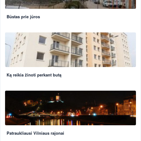
Būstas prie jūros
Ką reikia žinoti perkant butą
Patraukliausi Vilniaus rajonai