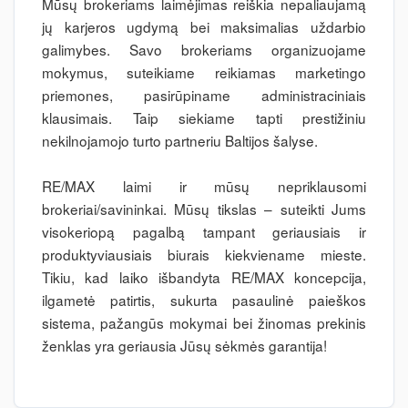
Mūsų brokeriams laimėjimas reiškia nepaliaujamą
jų karjeros ugdymą bei maksimalias uždarbio
galimybes. Savo brokeriams organizuojame
mokymus, suteikiame reikiamas marketingo
priemones, pasirūpiname administraciniais
klausimais. Taip siekiame tapti prestižiniu
nekilnojamojo turto partneriu Baltijos šalyse.
RE/MAX laimi ir mūsų nepriklausomi
brokeriai/savininkai. Mūsų tikslas – suteikti Jums
visokeriopą pagalbą tampant geriausiais ir
produktyviausiais biurais kiekviename mieste.
Tikiu, kad laiko išbandyta RE/MAX koncepcija,
ilgametė patirtis, sukurta pasaulinė paieškos
sistema, pažangūs mokymai bei žinomas prekinis
ženklas yra geriausia Jūsų sėkmės garantija!