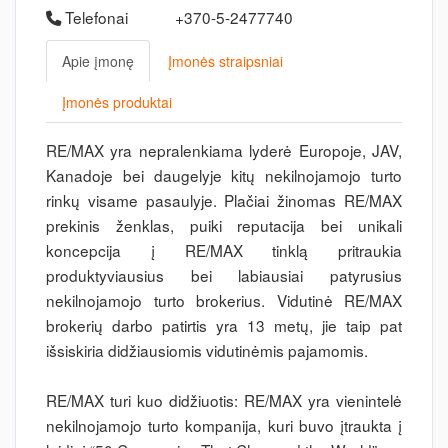
Telefonai
+370-5-2477740
Apie įmonę
Įmonės straipsniai
Įmonės produktai
RE/MAX yra nepralenkiama lyderė Europoje, JAV,
Kanadoje bei daugelyje kitų nekilnojamojo turto
rinkų visame pasaulyje. Plačiai žinomas RE/MAX
prekinis ženklas, puiki reputacija bei unikali
koncepcija į RE/MAX tinklą pritraukia
produktyviausius bei labiausiai patyrusius
nekilnojamojo turto brokerius. Vidutinė RE/MAX
brokerių darbo patirtis yra 13 metų, jie taip pat
išsiskiria didžiausiomis vidutinėmis pajamomis.
RE/MAX turi kuo didžiuotis: RE/MAX yra vienintelė
nekilnojamojo turto kompanija, kuri buvo įtraukta į