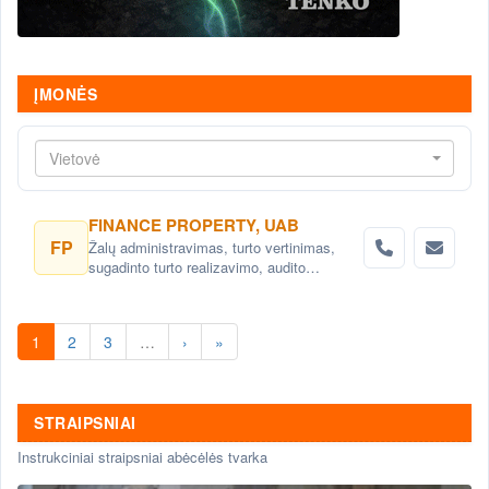
ĮMONĖS
Vietovė
FINANCE PROPERTY, UAB
FP
Žalų administravimas, turto vertinimas,
sugadinto turto realizavimo, audito
paslaugos
1
2
3
…
›
»
STRAIPSNIAI
Instrukciniai straipsniai abėcėlės tvarka