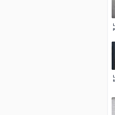
L
p
L
š