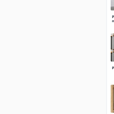
P
m
P