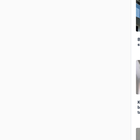
B
s
K
b
t