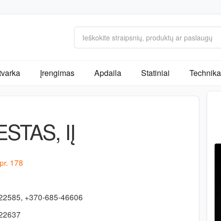
tvarka
Įrengimas
Apdaila
Statiniai
Technika 
STAS, IĮ
pr. 178
22585, +370-685-46606
322637