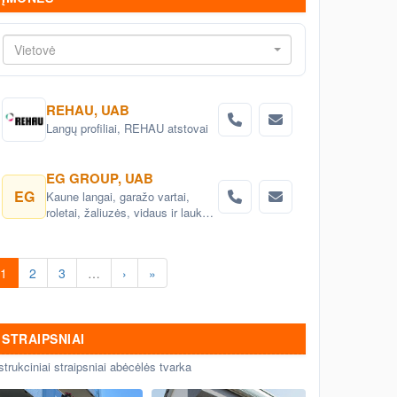
Vietovė
REHAU, UAB
Langų profiliai, REHAU atstovai
EG GROUP, UAB
EG
Kaune langai, garažo vartai,
roletai, žaliuzės, vidaus ir lauko
palangės, montavimas, langų
remontas
1
2
3
…
›
»
STRAIPSNIAI
strukciniai straipsniai abėcėlės tvarka