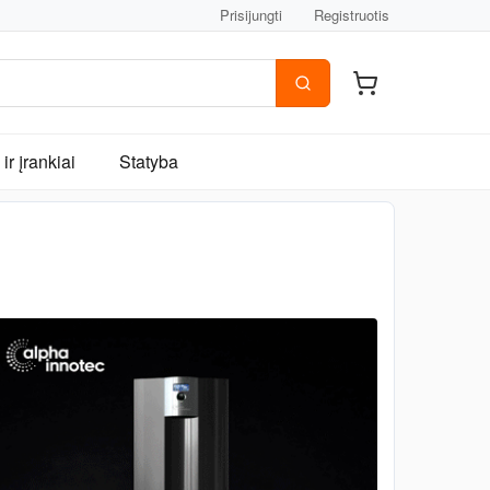
Prisijungti
Registruotis
ir įrankiai
Statyba