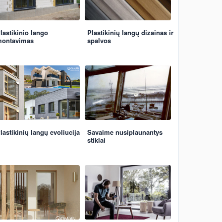
lastikinio lango
Plastikinių langų dizainas ir
ontavimas
spalvos
lastikinių langų evoliucija
Savaime nusiplaunantys
stiklai