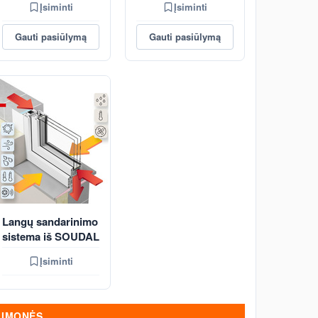
Įsiminti
Įsiminti
Gauti pasiūlymą
Gauti pasiūlymą
Langų sandarinimo
sistema iš SOUDAL
Įsiminti
ĮMONĖS