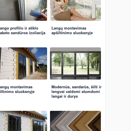
ango profilio ir stiklo
Langų montavimas
aketo sandūros izoliacija
apšiltinimo sluoksnyje
angų montavimas
Modernūs, sandarūs, šilti ir
iltinimo sluoksnyje
lengvai valdomi stumdomi
langai ir durys