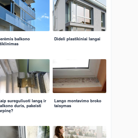
erėmis balkono
Dideli plastikiniai langai
tiklinimas
aip sureguliuoti langą ir
Lango montavimo broko
alkono duris, pakeisti
taisymas
arpinę?