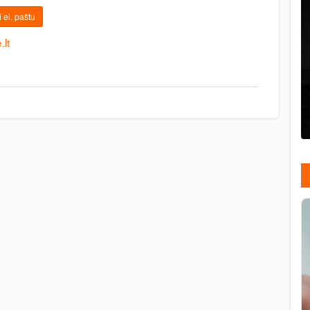
 el. paštu
lt