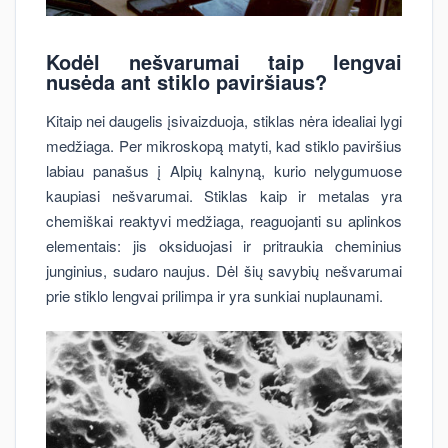
Kodėl nešvarumai taip lengvai
nusėda ant stiklo paviršiaus?
Kitaip nei daugelis įsivaizduoja, stiklas nėra idealiai lygi
medžiaga. Per mikroskopą matyti, kad stiklo paviršius
labiau panašus į Alpių kalnyną, kurio nelygumuose
kaupiasi nešvarumai. Stiklas kaip ir metalas yra
chemiškai reaktyvi medžiaga, reaguojanti su aplinkos
elementais: jis oksiduojasi ir pritraukia cheminius
junginius, sudaro naujus. Dėl šių savybių nešvarumai
prie stiklo lengvai prilimpa ir yra sunkiai nuplaunami.