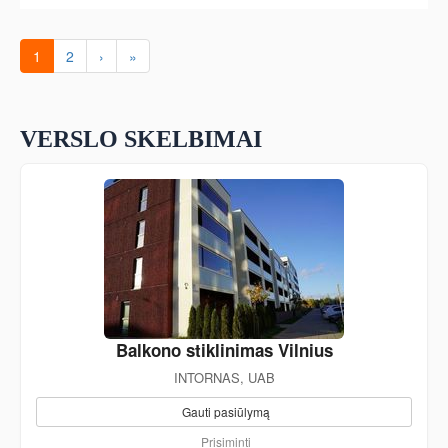
1
2
›
»
VERSLO SKELBIMAI
Balkono stiklinimas Vilnius
INTORNAS, UAB
Gauti pasiūlymą
Prisiminti