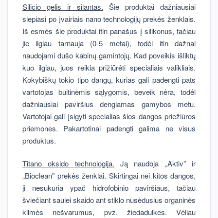
Silicio gelis ir silantas.
Šie produktai dažniausiai
slepiasi po įvairiais nano technologijų prekės ženklais.
Iš esmės šie produktai itin panašūs į silikonus, tačiau
jie ilgiau tarnauja (0-5 metai), todėl itin dažnai
naudojami dušo kabinų gamintojų. Kad poveikis išliktų
kuo ilgiau, juos reikia prižiūrėti specialiais valikliais.
Kokybiškų tokio tipo dangų, kurias gali padengti pats
vartotojas buitinėmis sąlygomis, beveik nėra, todėl
dažniausiai paviršius dengiamas gamybos metu.
Vartotojai gali įsigyti specialias šios dangos priežiūros
priemones. Pakartotinai padengti galima ne visus
produktus.
Titano oksido technologija.
Ją naudoja „Aktiv" ir
„Bioclean" prekės ženklai. Skirtingai nei kitos dangos,
ji nesukuria ypač hidrofobinio paviršiaus, tačiau
šviečiant saulei skaido ant stiklo nusėdusius organinės
kilmės nešvarumus, pvz. žiedadulkes. Vėliau