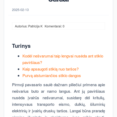
2025-02-13
Autorius: Patricija K
Komentarai: 0
Turinys
Kodėl nešvarumai taip lengvai nusėda ant stiklo
paviršiaus?
Kaip apsaugoti stiklą nuo taršos?
Purvą atstumiančios stiklo dangos
Pirmoji pavasario saulė dažnam piliečiui primena apie
nešvarius buto ar namo langus. Ant jų paviršiaus
nusėda įvairūs nešvarumai, susidarę dėl kritulių,
intensyvaus transporto eismo, dulkių, šiluminių
elektrinių ir įvairių druskų taršos. Langai būna praradę