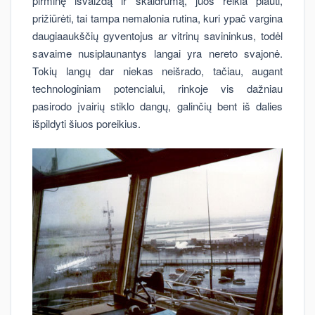
pirminę išvaizdą ir skaidrumą, juos reikia plauti,
prižiūrėti, tai tampa nemalonia rutina, kuri ypač vargina
daugiaaukščių gyventojus ar vitrinų savininkus, todėl
savaime nusiplaunantys langai yra nereto svajonė.
Tokių langų dar niekas neišrado, tačiau, augant
technologiniam potencialui, rinkoje vis dažniau
pasirodo įvairių stiklo dangų, galinčių bent iš dalies
išpildyti šiuos poreikius.