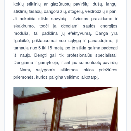
kokių stiklinių ar glazūruotų paviršių: dušų, langų,
stiklinių fasadų, dangoraižių, stogelių, veidrodžių ir pan.
Ji nekeičia stiklo savybių - šviesos pralaidumo ir
skaidrumo, todėl ja dengiami saulės energijos
moduliai, tai padidina jų efektyvumą. Danga yra
ilgalaikė, priklausomai nuo sąlygų ir panaudojimo, ji
tarnauja nuo 5 iki 15 metų, po to stiklą galima padengti
iš naujo. Dengti gali tik profesionalūs specialistai.
Dengiama ir gamykloje, ir ant jau sumontuotų paviršių
. Namų sąlygomis siūlomos tokios priežiūros
priemonės, kurios pailgina veikimo laikotarpį.