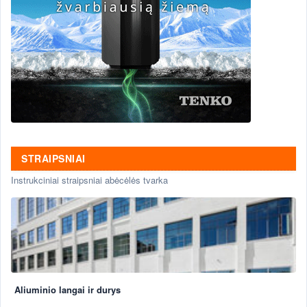
STRAIPSNIAI
Instrukciniai straipsniai abėcėlės tvarka
Aliuminio langai ir durys