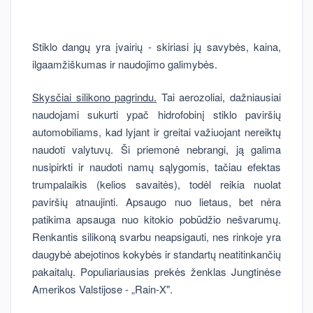
Stiklo dangų yra įvairių - skiriasi jų savybės, kaina,
ilgaamžiškumas ir naudojimo galimybės.
Skysčiai silikono pagrindu.
Tai aerozoliai, dažniausiai
naudojami sukurti ypač hidrofobinį stiklo paviršių
automobiliams, kad lyjant ir greitai važiuojant nereiktų
naudoti valytuvų. Ši priemonė nebrangi, ją galima
nusipirkti ir naudoti namų sąlygomis, tačiau efektas
trumpalaikis (kelios savaitės), todėl reikia nuolat
paviršių atnaujinti. Apsaugo nuo lietaus, bet nėra
patikima apsauga nuo kitokio pobūdžio nešvarumų.
Renkantis silikoną svarbu neapsigauti, nes rinkoje yra
daugybė abejotinos kokybės ir standartų neatitinkančių
pakaitalų. Populiariausias prekės ženklas Jungtinėse
Amerikos Valstijose - „Rain-X".