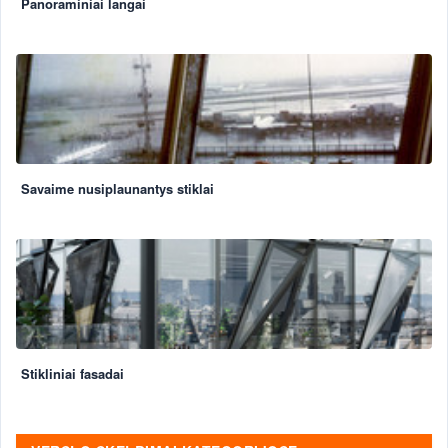
Panoraminiai langai
Savaime nusiplaunantys stiklai
Stikliniai fasadai