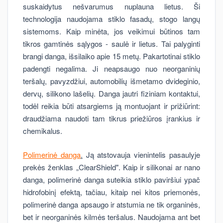
suskaidytus nešvarumus nuplauna lietus. Ši
technologija naudojama stiklo fasadų, stogo langų
sistemoms. Kaip minėta, jos veikimui būtinos tam
tikros gamtinės sąlygos - saulė ir lietus. Tai palyginti
brangi danga, išsilaiko apie 15 metų. Pakartotinai stiklo
padengti negalima. Ji neapsaugo nuo neorganinių
teršalų, pavyzdžiui, automobilių išmetamo dvideginio,
dervų, silikono lašelių. Danga jautri fiziniam kontaktui,
todėl reikia būti atsargiems ją montuojant ir prižiūrint:
draudžiama naudoti tam tikrus priežiūros įrankius ir
chemikalus.
Polimerinė danga
.
Ją atstovauja vienintelis pasaulyje
prekės ženklas „ClearShield". Kaip ir silikonai ar nano
danga, polimerinė danga suteikia stiklo paviršiui ypač
hidrofobinį efektą, tačiau, kitaip nei kitos priemonės,
polimerinė danga apsaugo ir atstumia ne tik organinės,
bet ir neorganinės kilmės teršalus. Naudojama ant bet