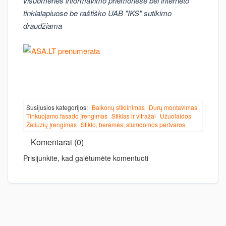
visuomenės informavimo priemonėse bei interneto
tinklalapiuose be raštiško UAB "IKS" sutikimo
draudžiama
Susijusios kategorijos:
Balkonų stiklinimas
Durų montavimas
Tinkuojamo fasado įrengimas
Stiklas ir vitražai
Užuolaidos
Žaliuzių įrengimas
Stiklo, berėmės, stumdomos pertvaros
Komentarai (0)
Prisijunkite, kad galėtumėte komentuoti