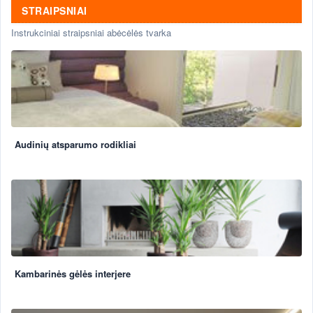
STRAIPSNIAI
Instrukciniai straipsniai abėcėlės tvarka
Audinių atsparumo rodikliai
Kambarinės gėlės interjere