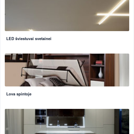
LED šviestuvai svetainei
Lova spintoje