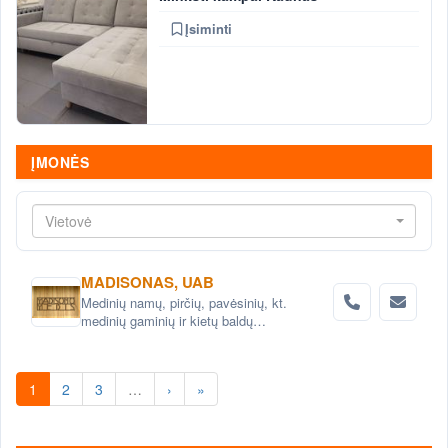
Įsiminti
ĮMONĖS
Vietovė
MADISONAS, UAB
Medinių namų, pirčių, pavėsinių, kt.
medinių gaminių ir kietų baldų
projektavimas ir gamyba
1
2
3
…
›
»