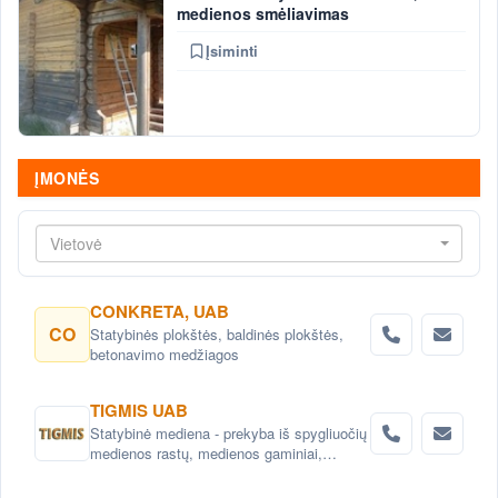
medienos smėliavimas
Įsiminti
ĮMONĖS
Vietovė
CONKRETA, UAB
CO
Statybinės plokštės, baldinės plokštės,
betonavimo medžiagos
TIGMIS UAB
Statybinė mediena - prekyba iš spygliuočių
medienos rastų, medienos gaminiai,
pjuvenų briketai, medžio granulės ,
lentpjūvės paslauga.