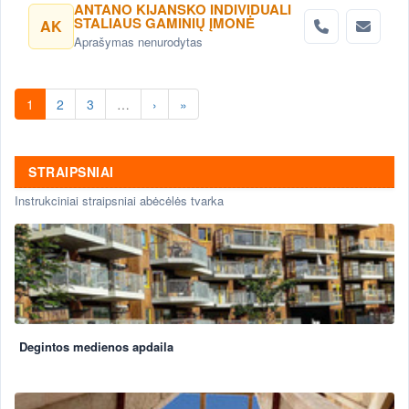
ANTANO KIJANSKO INDIVIDUALI
STALIAUS GAMINIŲ ĮMONĖ
AK
Aprašymas nenurodytas
1
2
3
…
›
»
STRAIPSNIAI
Instrukciniai straipsniai abėcėlės tvarka
Degintos medienos apdaila