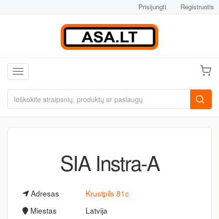
Prisijungti
Registruotis
Toggle navigation
SIA Instra-A
Adresas
Krustpils 81c
Miestas
Latvija