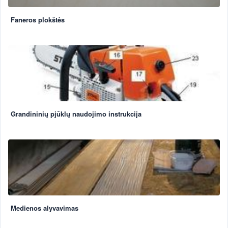
Faneros plokštės
Grandininių pjūklų naudojimo instrukcija
Medienos alyvavimas