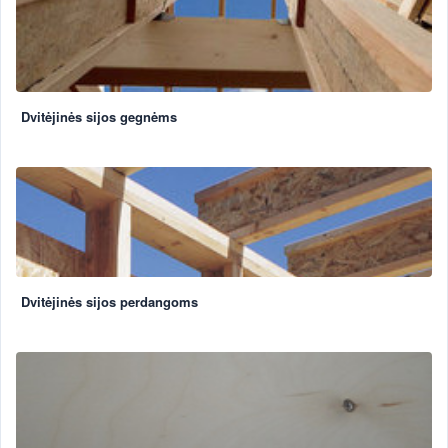
Dvitėjinės sijos gegnėms
Dvitėjinės sijos perdangoms