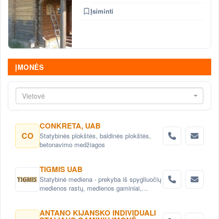
Įsiminti
ĮMONĖS
Vietovė
CONKRETA, UAB
CO
Statybinės plokštės, baldinės plokštės,
betonavimo medžiagos
TIGMIS UAB
Statybinė mediena - prekyba iš spygliuočių
medienos rastų, medienos gaminiai,
pjuvenų briketai, medžio granulės ,
lentpjūvės paslauga.
ANTANO KIJANSKO INDIVIDUALI