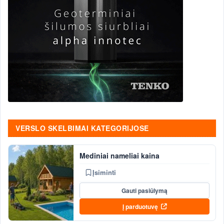
VERSLO SKELBIMAI KATEGORIJOSE
Mediniai nameliai kaina
Įsiminti
Gauti pasiūlymą
Į parduotuvę