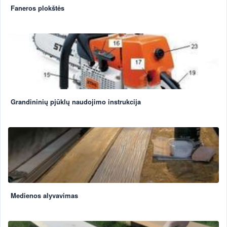
Faneros plokštės
Grandininių pjūklų naudojimo instrukcija
Medienos alyvavimas