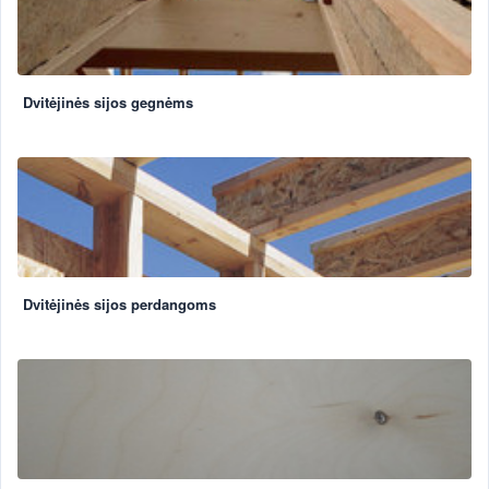
Dvitėjinės sijos gegnėms
Dvitėjinės sijos perdangoms