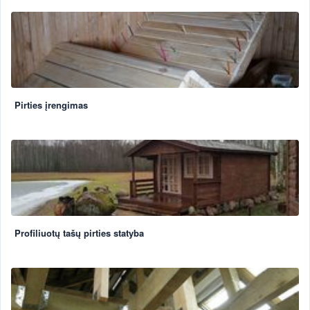
Pirties įrengimas
Profiliuotų tašų pirties statyba