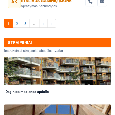
STALIAUS GAMINIŲ ĮMONĖ
AK
Aprašymas nenurodytas
1
2
3
…
›
»
STRAIPSNIAI
Instrukciniai straipsniai abėcėlės tvarka
Degintos medienos apdaila