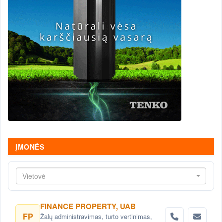
ĮMONĖS
Vietovė
FINANCE PROPERTY, UAB
FP
Žalų administravimas, turto vertinimas,