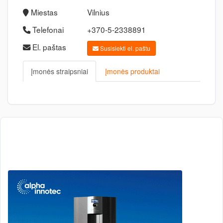
Miestas
Vilnius
Telefonai
+370-5-2338891
El. paštas
Susisiekti el. paštu
Įmonės straipsniai
Įmonės produktai