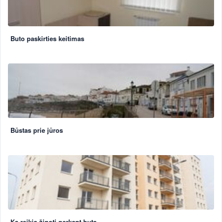
Buto paskirties keitimas
Būstas prie jūros
Ką reikia žinoti perkant butą