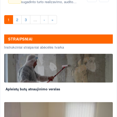
sugadinto turto realizavimo, audito
paslaugos
1
2
3
…
›
»
STRAIPSNIAI
Instrukciniai straipsniai abėcėlės tvarka
Apleistų butų atnaujinimo verslas