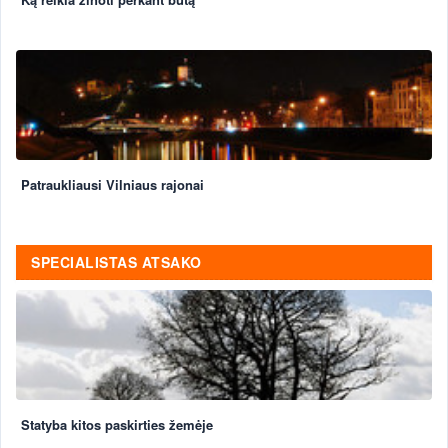
Patraukliausi Vilniaus rajonai
SPECIALISTAS ATSAKO
Statyba kitos paskirties žemėje