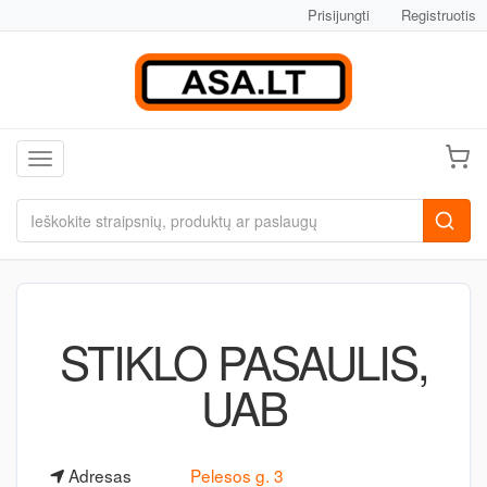
Prisijungti
Registruotis
Toggle navigation
STIKLO PASAULIS,
UAB
Adresas
Pelesos g. 3