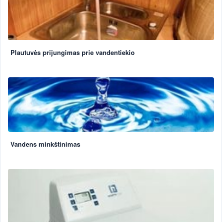
Plautuvės prijungimas prie vandentiekio
Vandens minkštinimas