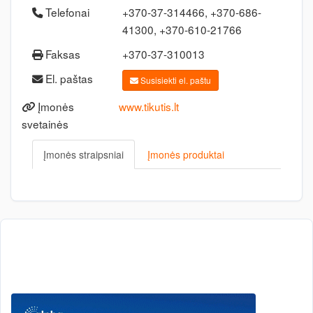
Telefonai
+370-37-314466, +370-686-
41300, +370-610-21766
Faksas
+370-37-310013
El. paštas
Susisiekti el. paštu
Įmonės
www.tikutis.lt
svetainės
Įmonės straipsniai
Įmonės produktai