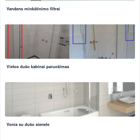
Vandens minkštinimo filtrai
Vietos dušo kabinai paruošimas
Vonia su dušo sienele