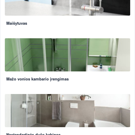
Maišytuvas
Mažo vonios kambario įrengimas
Nestandartinės dušo kabinos