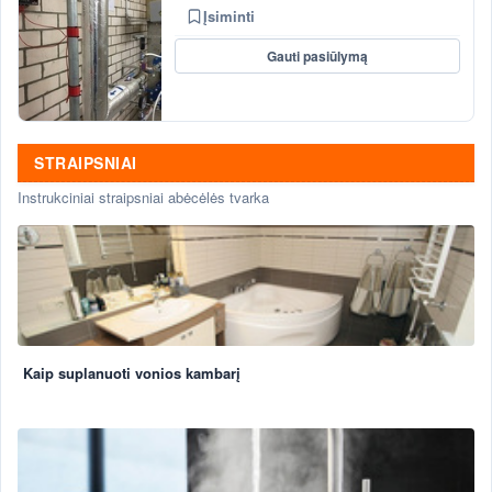
Įsiminti
Gauti pasiūlymą
STRAIPSNIAI
Instrukciniai straipsniai abėcėlės tvarka
Kaip suplanuoti vonios kambarį