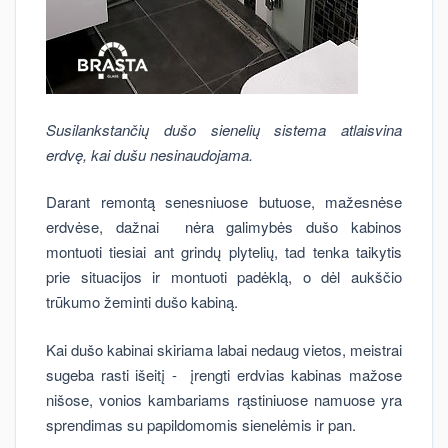
Susilankstančių dušo sienelių sistema atlaisvina
erdvę, kai dušu nesinaudojama.
Darant remontą senesniuose butuose, mažesnėse
erdvėse, dažnai nėra galimybės dušo kabinos
montuoti tiesiai ant grindų plytelių, tad tenka taikytis
prie situacijos ir montuoti padėklą, o dėl aukščio
trūkumo žeminti dušo kabiną.
Kai dušo kabinai skiriama labai nedaug vietos, meistrai
sugeba rasti išeitį - įrengti erdvias kabinas mažose
nišose, vonios kambariams rąstiniuose namuose yra
sprendimas su papildomomis sienelėmis ir pan.