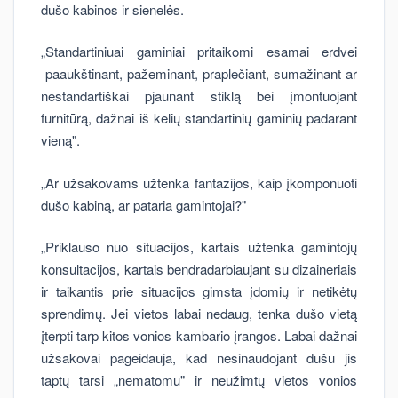
dušo kabinos ir sienelės.
„Standartiniuai gaminiai pritaikomi esamai erdvei
paaukštinant, pažeminant, praplečiant, sumažinant ar
nestandartiškai pjaunant stiklą bei įmontuojant
furnitūrą, dažnai iš kelių standartinių gaminių padarant
vieną".
„Ar užsakovams užtenka fantazijos, kaip įkomponuoti
dušo kabiną, ar pataria gamintojai?"
„Priklauso nuo situacijos, kartais užtenka gamintojų
konsultacijos, kartais bendradarbiaujant su dizaineriais
ir taikantis prie situacijos gimsta įdomių ir netikėtų
sprendimų. Jei vietos labai nedaug, tenka dušo vietą
įterpti tarp kitos vonios kambario įrangos. Labai dažnai
užsakovai pageidauja, kad nesinaudojant dušu jis
taptų tarsi „nematomu" ir neužimtų vietos vonios