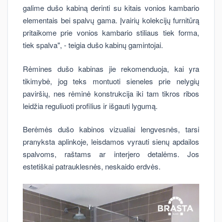
galime dušo kabiną derinti su kitais vonios kambario
elementais bei spalvų gama. Įvairių kolekcijų furnitūrą
pritaikome prie vonios kambario stiliaus tiek forma,
tiek spalva", - teigia dušo kabinų gamintojai.
Rėmines dušo kabinas jie rekomenduoja, kai yra
tikimybė, jog teks montuoti sieneles prie nelygių
paviršių, nes rėminė konstrukcija iki tam tikros ribos
leidžia reguliuoti profilius ir išgauti lygumą.
Berėmės dušo kabinos vizualiai lengvesnės, tarsi
pranyksta aplinkoje, leisdamos vyrauti sienų apdailos
spalvoms, raštams ar interjero detalėms. Jos
estetiškai patrauklesnės, neskaido erdvės.