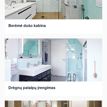
Berėmė dušo kabina
Drėgnų patalpų įrengimas