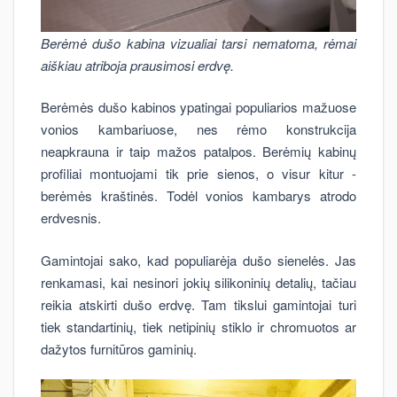
Berėmė dušo kabina vizualiai tarsi nematoma, rėmai
aiškiau atriboja prausimosi erdvę.
Berėmės dušo kabinos ypatingai populiarios mažuose
vonios kambariuose, nes rėmo konstrukcija
neapkrauna ir taip mažos patalpos. Berėmių kabinų
profiliai montuojami tik prie sienos, o visur kitur -
berėmės kraštinės. Todėl vonios kambarys atrodo
erdvesnis.
Gamintojai sako, kad populiarėja dušo sienelės. Jas
renkamasi, kai nesinori jokių silikoninių detalių, tačiau
reikia atskirti dušo erdvę. Tam tikslui gamintojai turi
tiek standartinių, tiek netipinių stiklo ir chromuotos ar
dažytos furnitūros gaminių.