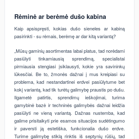
Rėminė ar berėmė dušo kabina
Kaip apsispręsti, kokias dušo sieneles ar kabiną
pasirinkti - su rėmais, berėmę ar dar kitą variantą?
„Mūsų gaminių asortimentas labai platus, tad norėdami
pasiūlyti tinkamiausią sprendimą, specialistai
pirmiausia stengiasi įsiklausyti, kokie yra savininkų
lūkesčiai. Be to, žmonės dažnai į mus kreipiasi su
problema, kad nestandartinei erdvei pasiūlytume bet
kokį variantą, kad tik turėtų galimybę praustis po dušu.
Ilgametė patirtis, sprendimų ieškojimai, turima
gamybinė bazė ir techninės galimybės dažnai leidžia
pasiūlyti ne vieną variantą. Dažnas nustemba, kad
galime prisitaikyti prie esamos situacijos sudėtingumo
ir paversti ją estetiška, funkcionalia dušo erdve.
Turime galimybę stiklą rinktis iš septynių rūšių, tad