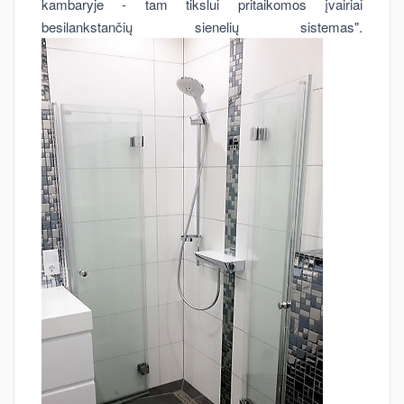
kambaryje - tam tikslui pritaikomos įvairiai
besilankstančių sienelių sistemas".