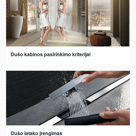
Dušo kabinos pasirinkimo kriterijai
Dušo latako įrengimas