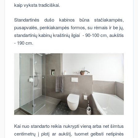
kaip vyksta tradiciškai.
Standartinės dušo kabinos būna stačiakampės,
pusapvalės, penkiakampės formos, su rėmais ir be jų,
standartinių kabinų kraštinių ilgiai - 90-100 cm, aukštis
- 190 cm.
Kai nuo standarto reikia nukrypti vieną arba net šimtus
centimetrų į plotį ar aukštį, tuomet gelbsti netipinės