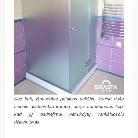
Kad būtų išnaudotas patalpos aukštis, šoninė dušo
sienelė nusklembta kampu, durys sumontuotos taip,
kad jų darinėjimui netrukdytų rankšluosčių
džiovintuvas.