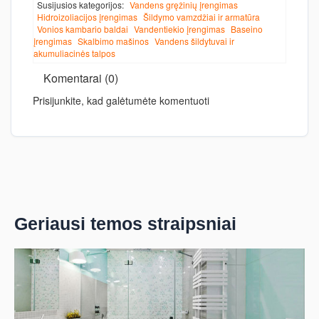
Susijusios kategorijos:
Vandens gręžinių įrengimas
Hidroizoliacijos įrengimas
Šildymo vamzdžiai ir armatūra
Vonios kambario baldai
Vandentiekio įrengimas
Baseino
įrengimas
Skalbimo mašinos
Vandens šildytuvai ir
akumuliacinės talpos
Komentarai (0)
Prisijunkite, kad galėtumėte komentuoti
Geriausi temos straipsniai