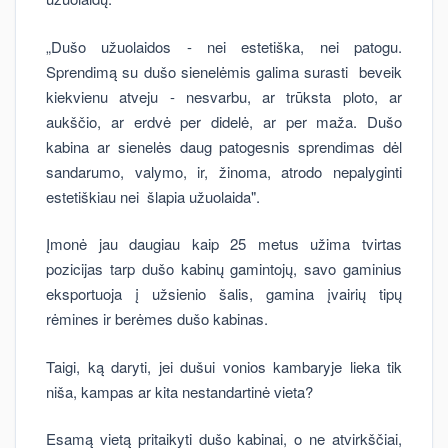
„Dušo užuolaidos - nei estetiška, nei patogu.
Sprendimą su dušo sienelėmis galima surasti beveik
kiekvienu atveju - nesvarbu, ar trūksta ploto, ar
aukščio, ar erdvė per didelė, ar per maža. Dušo
kabina ar sienelės daug patogesnis sprendimas dėl
sandarumo, valymo, ir, žinoma, atrodo nepalyginti
estetiškiau nei šlapia užuolaida".
Įmonė jau daugiau kaip 25 metus užima tvirtas
pozicijas tarp dušo kabinų gamintojų, savo gaminius
eksportuoja į užsienio šalis, gamina įvairių tipų
rėmines ir berėmes dušo kabinas.
Taigi, ką daryti, jei dušui vonios kambaryje lieka tik
niša, kampas ar kita nestandartinė vieta?
Esamą vietą pritaikyti dušo kabinai, o ne atvirkščiai,