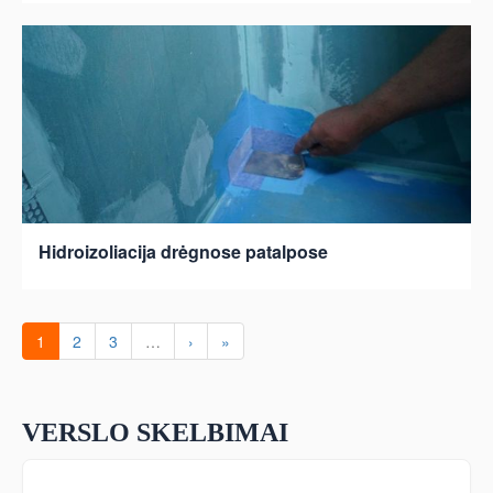
Hidroizoliacija drėgnose patalpose
1
2
3
…
›
»
VERSLO SKELBIMAI