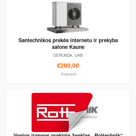
Santechnikos prekės internetu ir prekyba
salone Kaune
GERUNDA, UAB
€280,00
Prisiminti
Vonios įrangos prekinis ženklas „Roltechnik“