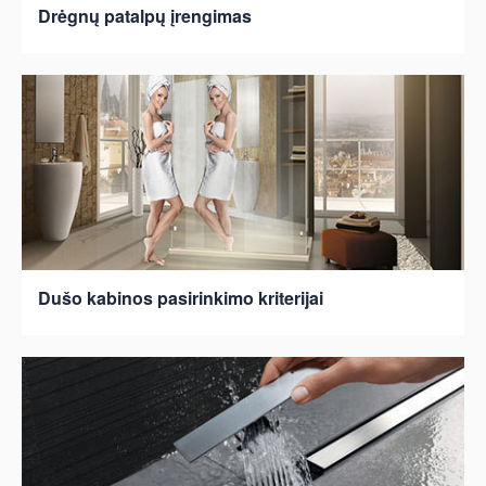
Drėgnų patalpų įrengimas
Dušo kabinos pasirinkimo kriterijai