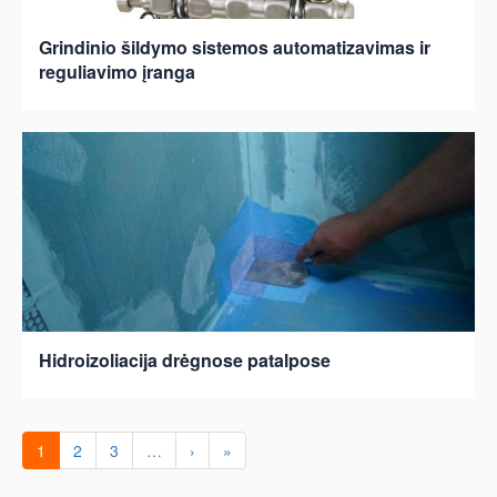
Grindinio šildymo sistemos automatizavimas ir
reguliavimo įranga
Hidroizoliacija drėgnose patalpose
1
2
3
…
›
»