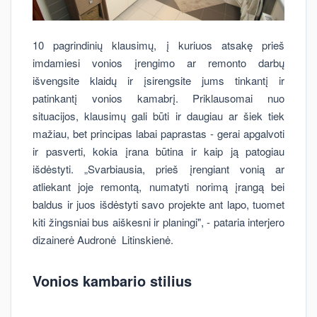
10 pagrindinių klausimų, į kuriuos atsakę prieš
imdamiesi vonios įrengimo ar remonto darbų
išvengsite klaidų ir įsirengsite jums tinkantį ir
patinkantį vonios kamabrį. Priklausomai nuo
situacijos, klausimų gali būti ir daugiau ar šiek tiek
mažiau, bet principas labai paprastas - gerai apgalvoti
ir pasverti, kokia įrana būtina ir kaip ją patogiau
išdėstyti. „Svarbiausia, prieš įrengiant vonią ar
atliekant joje remontą, numatyti norimą įrangą bei
baldus ir juos išdėstyti savo projekte ant lapo, tuomet
kiti žingsniai bus aiškesni ir planingi", - pataria interjero
dizainerė Audronė Litinskienė.
Vonios kambario stilius