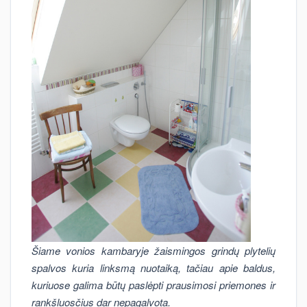
Šiame vonios kambaryje žaismingos grindų plytelių
spalvos kuria linksmą nuotaiką, tačiau apie baldus,
kuriuose galima būtų paslėpti prausimosi priemones ir
rankšluosčius dar nepagalvota.