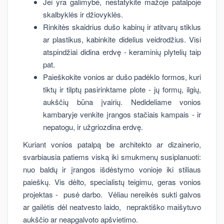
Jei yra galimybė, nestatykite mažoje patalpoje
skalbyklės ir džiovyklės.
Rinkitės skaidrius dušo kabinų ir atitvarų stiklus
ar plastikus, kabinkite didelius veidrodžius. Visi
atspindžiai didina erdvę - keraminių plytelių taip
pat.
Paieškokite vonios ar dušo padėklo formos, kuri
tiktų ir tilptų pasirinktame plote - jų formų, ilgių,
aukščių būna įvairių. Nedideliame vonios
kambaryje venkite įrangos stačiais kampais - ir
nepatogu, ir užgriozdina erdvę.
Kuriant vonios patalpą be architekto ar dizainerio,
svarbiausia patiems viską iki smukmenų susiplanuoti:
nuo baldų ir įrangos išdėstymo vonioje iki stiliaus
paieškų. Vis dėlto, specialistų teigimu, geras vonios
projektas - pusė darbo. Vėliau nereikės sukti galvos
ar gailėtis dėl neatvesto laido, nepraktiško maišytuvo
aukščio ar neapgalvoto apšvietimo.