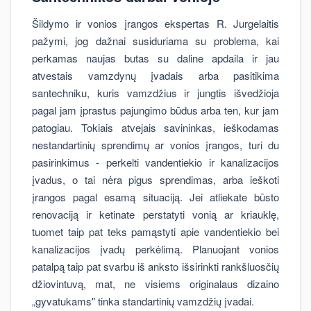
Šildymo ir vonios įrangos ekspertas R. Jurgelaitis
pažymi, jog dažnai susiduriama su problema, kai
perkamas naujas butas su daline apdaila ir jau
atvestais vamzdynų įvadais arba pasitikima
santechniku, kuris vamzdžius ir jungtis išvedžioja
pagal jam įprastus pajungimo būdus arba ten, kur jam
patogiau. Tokiais atvejais savininkas, ieškodamas
nestandartinių sprendimų ar vonios įrangos, turi du
pasirinkimus - perkelti vandentiekio ir kanalizacijos
įvadus, o tai nėra pigus sprendimas, arba ieškoti
įrangos pagal esamą situaciją. Jei atliekate būsto
renovaciją ir ketinate perstatyti vonią ar kriauklę,
tuomet taip pat teks pamąstyti apie vandentiekio bei
kanalizacijos įvadų perkėlimą. Planuojant vonios
patalpą taip pat svarbu iš anksto išsirinkti rankšluosčių
džiovintuvą, mat, ne visiems originalaus dizaino
„gyvatukams" tinka standartinių vamzdžių įvadai.