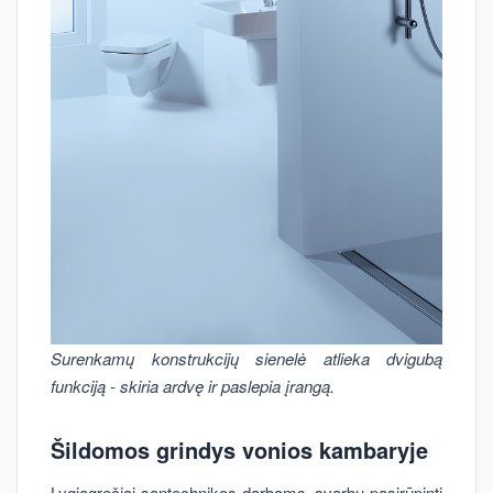
Surenkamų konstrukcijų sienelė atlieka dvigubą
funkciją - skiria ardvę ir paslepia įrangą.
Šildomos grindys vonios kambaryje
Lygiagrečiai santechnikos darbams, svarbu pasirūpinti