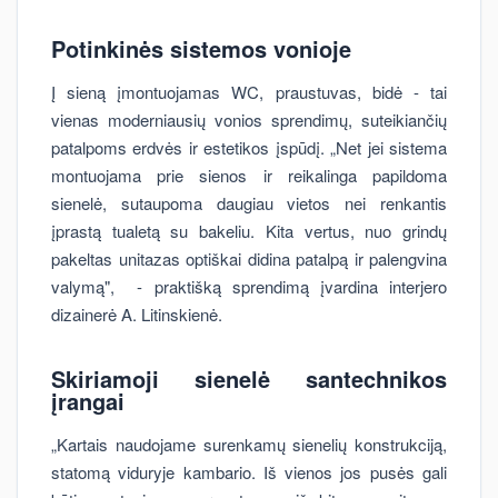
Potinkinės sistemos vonioje
Į sieną įmontuojamas WC, praustuvas, bidė - tai
vienas moderniausių vonios sprendimų, suteikiančių
patalpoms erdvės ir estetikos įspūdį. „Net jei sistema
montuojama prie sienos ir reikalinga papildoma
sienelė, sutaupoma daugiau vietos nei renkantis
įprastą tualetą su bakeliu. Kita vertus, nuo grindų
pakeltas unitazas optiškai didina patalpą ir palengvina
valymą", - praktišką sprendimą įvardina interjero
dizainerė A. Litinskienė.
Skiriamoji sienelė santechnikos
įrangai
„Kartais naudojame surenkamų sienelių konstrukciją,
statomą viduryje kambario. Iš vienos jos pusės gali