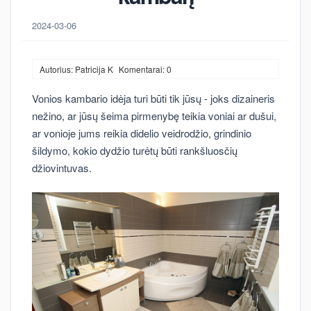
2024-03-06
Autorius: Patricija K
Komentarai: 0
Vonios kambario idėja turi būti tik jūsų - joks dizaineris
nežino, ar jūsų šeima pirmenybę teikia voniai ar dušui,
ar vonioje jums reikia didelio veidrodžio, grindinio
šildymo, kokio dydžio turėtų būti rankšluosčių
džiovintuvas.