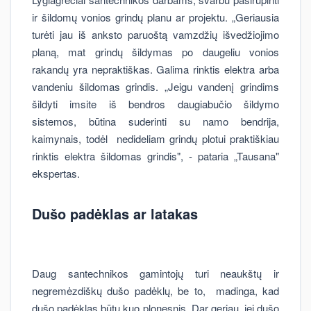
ir šildomų vonios grindų planu ar projektu. „Geriausia
turėti jau iš anksto paruoštą vamzdžių išvedžiojimo
planą, mat grindų šildymas po daugeliu vonios
rakandų yra nepraktiškas. Galima rinktis elektra arba
vandeniu šildomas grindis. „Jeigu vandenį grindims
šildyti imsite iš bendros daugiabučio šildymo
sistemos, būtina suderinti su namo bendrija,
kaimynais, todėl nedideliam grindų plotui praktiškiau
rinktis elektra šildomas grindis", - pataria „Tausana"
ekspertas.
Dušo padėklas ar latakas
Daug santechnikos gamintojų turi neaukštų ir
negremėzdiškų dušo padėklų, be to, madinga, kad
dušo padėklas būtų kuo plonesnis. Dar geriau, jei dušo