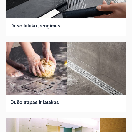
Dušo latako įrengimas
Dušo trapas ir latakas