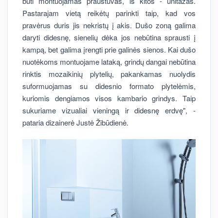
būti montuojamas praustuvas, iš kitos - unitazas.
Pastarajam vietą reikėtų parinkti taip, kad vos
pravėrus duris jis nekristų į akis. Dušo zoną galima
daryti didesnę, sienelių dėka jos nebūtina sprausti į
kampą, bet galima įrengti prie galinės sienos. Kai dušo
nuotėkoms montuojame lataką, grindų dangai nebūtina
rinktis mozaikinių plytelių, pakankamas nuolydis
suformuojamas su didesnio formato plytelėmis,
kuriomis dengiamos visos kambario grindys. Taip
sukuriame vizualiai vieningą ir didesnę erdvę", -
pataria dizainerė Justė Žibūdienė.