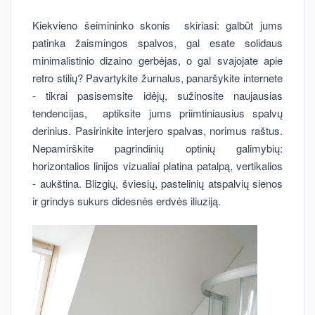
Kiekvieno šeimininko skonis skiriasi: galbūt jums
patinka žaismingos spalvos, gal esate solidaus
minimalistinio dizaino gerbėjas, o gal svajojate apie
retro stilių? Pavartykite žurnalus, panaršykite internete
- tikrai pasisemsite idėjų, sužinosite naujausias
tendencijas, aptiksite jums priimtiniausius spalvų
derinius. Pasirinkite interjero spalvas, norimus raštus.
Nepamirškite pagrindinių optinių galimybių:
horizontalios linijos vizualiai platina patalpą, vertikalios
- aukština. Blizgių, šviesių, pastelinių atspalvių sienos
ir grindys sukurs didesnės erdvės iliuziją.