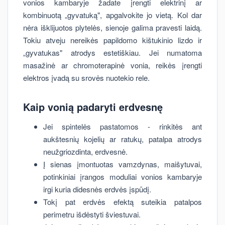
vonios kambaryje žadate įrengti elektrinį ar
kombinuotą „gyvatuką", apgalvokite jo vietą. Kol dar
nėra išklijuotos plytelės, sienoje galima pravesti laidą.
Tokiu atveju nereikės papildomo kištukinio lizdo ir
„gyvatukas" atrodys estetiškiau. Jei numatoma
masažinė ar chromoterapinė vonia, reikės įrengti
elektros įvadą su srovės nuotekio rele.
Kaip vonią padaryti erdvesnę
Jei spintelės pastatomos - rinkitės ant
aukštesnių kojelių ar ratukų, patalpa atrodys
neužgriozdinta, erdvesnė.
Į sienas įmontuotas vamzdynas, maišytuvai,
potinkiniai įrangos moduliai vonios kambaryje
irgi kuria didesnės erdvės įspūdį.
Tokį pat erdvės efektą suteikia patalpos
perimetru išdėstyti šviestuvai.