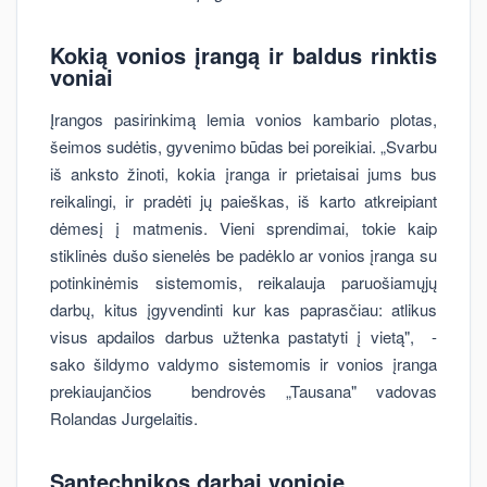
Kokią vonios įrangą ir baldus rinktis
voniai
Įrangos pasirinkimą lemia vonios kambario plotas,
šeimos sudėtis, gyvenimo būdas bei poreikiai. „Svarbu
iš anksto žinoti, kokia įranga ir prietaisai jums bus
reikalingi, ir pradėti jų paieškas, iš karto atkreipiant
dėmesį į matmenis. Vieni sprendimai, tokie kaip
stiklinės dušo sienelės be padėklo ar vonios įranga su
potinkinėmis sistemomis, reikalauja paruošiamųjų
darbų, kitus įgyvendinti kur kas paprasčiau: atlikus
visus apdailos darbus užtenka pastatyti į vietą", -
sako šildymo valdymo sistemomis ir vonios įranga
prekiaujančios bendrovės „Tausana" vadovas
Rolandas Jurgelaitis.
Santechnikos darbai vonioje