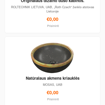
Originalaus dizaino dušo kabinos.
ROLTECHNIK LIETUVA, UAB, „Roth Czech“ ženklo atstovas
Lietuvoje
€0,00
Prisiminti
Natūralaus akmens kriauklės
MOSAS, UAB
€0,00
Prisiminti