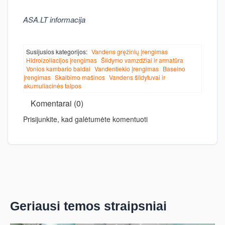
ASA.LT informacija
Susijusios kategorijos:
Vandens gręžinių įrengimas
Hidroizoliacijos įrengimas
Šildymo vamzdžiai ir armatūra
Vonios kambario baldai
Vandentiekio įrengimas
Baseino
įrengimas
Skalbimo mašinos
Vandens šildytuvai ir
akumuliacinės talpos
Komentarai (0)
Prisijunkite, kad galėtumėte komentuoti
Geriausi temos straipsniai