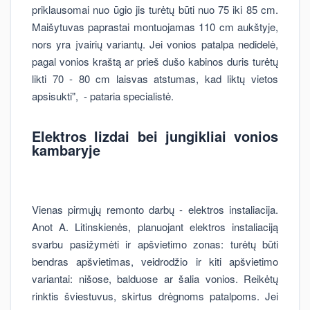
priklausomai nuo ūgio jis turėtų būti nuo 75 iki 85 cm.
Maišytuvas paprastai montuojamas 110 cm aukštyje,
nors yra įvairių variantų. Jei vonios patalpa nedidelė,
pagal vonios kraštą ar prieš dušo kabinos duris turėtų
likti 70 - 80 cm laisvas atstumas, kad liktų vietos
apsisukti", - pataria specialistė.
Elektros lizdai bei jungikliai vonios
kambaryje
Vienas pirmųjų remonto darbų - elektros instaliacija.
Anot A. Litinskienės, planuojant elektros instaliaciją
svarbu pasižymėti ir apšvietimo zonas: turėtų būti
bendras apšvietimas, veidrodžio ir kiti apšvietimo
variantai: nišose, balduose ar šalia vonios. Reikėtų
rinktis šviestuvus, skirtus drėgnoms patalpoms. Jei