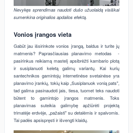
Nevykęs sprendimas naudoti dušo užuolaidą visiškai
sumenkina originalios apdailos efektą.
Vonios įrangos vieta
Gabūt jau išsirinkote vonios įrangą, baldus ir turite jų
matmenis? Paprasčiausias planavimo metodas -
pasirinkus reikiamą mastelį apsibrėžti kambario plotą
ir susiplanuoti keletą galimų variantų. Kai kurių
santechnikos gamintojų internetinėse svetainėse yra
planavimo įrankių, tokių kaip „Susiplanuok vonią pats",
tad galima pasinaudoti jais, tiesa, tuomet teks naudoti
būtent to gamintojo įrangos matmenis. Toks
planavimas suteikia galimybę apžiūrėti projektą
trimatėje erdvėje, „pažaisti" su detalėmis ir spalvomis.
Tai padės apsispręsti ir išvengti klaidų.