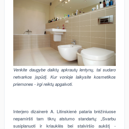
Venkite daugybe daiktų apkrautų lentynų, tai sudaro
netvarkos įspūdį. Kur vonioje laikysite kosmetikos
priemones - irgi reiktų apgalvoti.
Interjero dizainerė A. Litinskienė pataria brėžiniuose
nepamiršti tam tikrų atstumo standartų: „Svarbu
susiplanuoti ir kriauklės bei stalviršio aukštį -