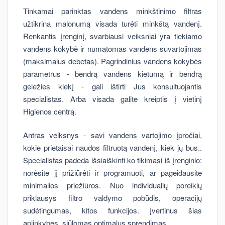
Tinkamai parinktas vandens minkštinimo filtras
užtikrina malonumą visada turėti minkštą vandenį.
Renkantis įrenginį, svarbiausi veiksniai yra tiekiamo
vandens kokybė ir numatomas vandens suvartojimas
(maksimalus debetas). Pagrindinius vandens kokybės
parametrus - bendrą vandens kietumą ir bendrą
geležies kiekį - gali ištirti Jus konsultuojantis
specialistas. Arba visada galite kreiptis į vietinį
Higienos centrą.
Antras veiksnys - savi vandens vartojimo įpročiai,
kokie prietaisai naudos filtruotą vandenį, kiek jų bus..
Specialistas padeda išsiaiškinti ko tikimasi iš įrenginio:
norėsite jį prižiūrėti ir programuoti, ar pageidausite
minimalios priežiūros. Nuo individualių poreikių
priklausys filtro valdymo pobūdis, operacijų
sudėtingumas, kitos funkcijos. Įvertinus šias
aplinkybes, siūlomas optimalus sprendimas.