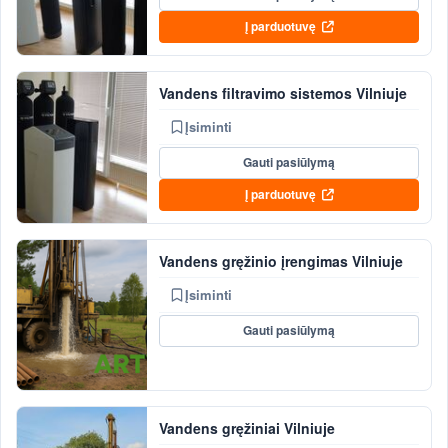
Į parduotuvę
Vandens filtravimo sistemos Vilniuje
Įsiminti
Gauti pasiūlymą
Į parduotuvę
Vandens gręžinio įrengimas Vilniuje
Įsiminti
Gauti pasiūlymą
Vandens gręžiniai Vilniuje