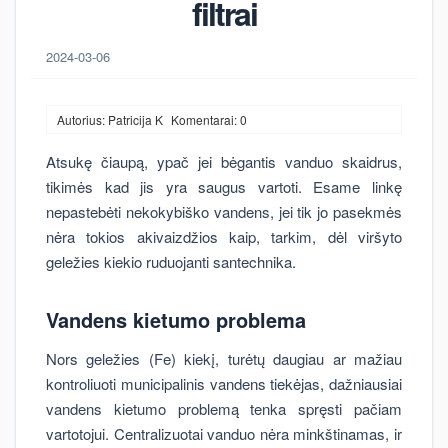
filtrai
2024-03-06
Autorius: Patricija K
Komentarai: 0
Atsukę čiaupą, ypač jei bėgantis vanduo skaidrus,
tikimės kad jis yra saugus vartoti. Esame linkę
nepastebėti nekokybiško vandens, jei tik jo pasekmės
nėra tokios akivaizdžios kaip, tarkim, dėl viršyto
geležies kiekio ruduojanti santechnika.
Vandens kietumo problema
Nors geležies (Fe) kiekį, turėtų daugiau ar mažiau
kontroliuoti municipalinis vandens tiekėjas, dažniausiai
vandens kietumo problemą tenka spręsti pačiam
vartotojui. Centralizuotai vanduo nėra minkštinamas, ir