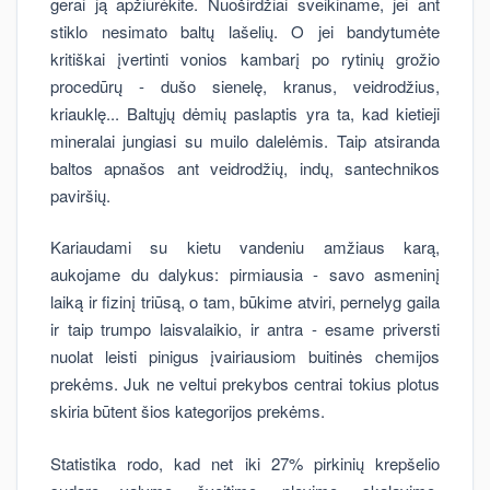
gerai ją apžiūrėkite. Nuoširdžiai sveikiname, jei ant
stiklo nesimato baltų lašelių. O jei bandytumėte
kritiškai įvertinti vonios kambarį po rytinių grožio
procedūrų - dušo sienelę, kranus, veidrodžius,
kriauklę... Baltųjų dėmių paslaptis yra ta, kad kietieji
mineralai jungiasi su muilo dalelėmis. Taip atsiranda
baltos apnašos ant veidrodžių, indų, santechnikos
paviršių.
Kariaudami su kietu vandeniu amžiaus karą,
aukojame du dalykus: pirmiausia - savo asmeninį
laiką ir fizinį triūsą, o tam, būkime atviri, pernelyg gaila
ir taip trumpo laisvalaikio, ir antra - esame priversti
nuolat leisti pinigus įvairiausiom buitinės chemijos
prekėms. Juk ne veltui prekybos centrai tokius plotus
skiria būtent šios kategorijos prekėms.
Statistika rodo, kad net iki 27% pirkinių krepšelio