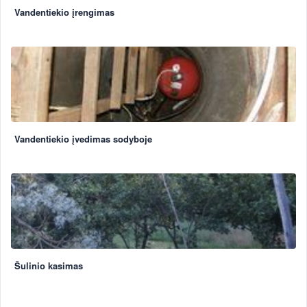
Vandentiekio įrengimas
Vandentiekio įvedimas sodyboje
Šulinio kasimas