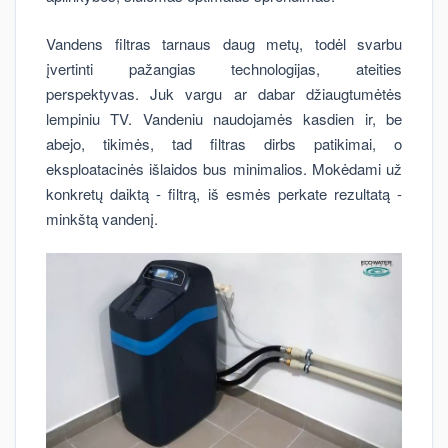
Vandens filtras tarnaus daug metų, todėl svarbu
įvertinti pažangias technologijas, ateities
perspektyvas. Juk vargu ar dabar džiaugtumėtės
lempiniu TV. Vandeniu naudojamės kasdien ir, be
abejo, tikimės, tad filtras dirbs patikimai, o
eksploatacinės išlaidos bus minimalios. Mokėdami už
konkretų daiktą - filtrą, iš esmės perkate rezultatą -
minkštą vandenį.