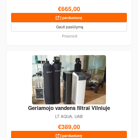
€665,00
Į parduotuvę
Gauti pasiūlymą
Prisiminti
Geriamojo vandens filtrai Vilniuje
LT AQUA, UAB
€389,00
Į parduotuvę