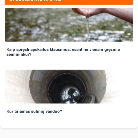
Kaip spręsti apskaitos klausimus, esant ne vienam gręžinio
šeimininkui?
Kur tiriamas šulinių vanduo?