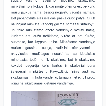
sudaro valymo, šveitimo, plovimo, skalavimo,
minkštinimo ir kokios tik dar norite priemonės, be kurių
mūsų jaukūs namai tiesiog negalėtų vadintis namais.
Bet pabandykite šias išlaidas paskaičiuoti patys. O juk
naudojant minkštą vandenį galima nemažai sutaupyti.
Jei teko minkštame ežero vandenyje šveisti katilą,
kuriame ant laužo troškinote, virėte ar net rūkėte,
suprasite, kur krypsta kalba. Minkštame vandenyje
muilas gausiau putoja, valikliai efektyvesni -
aktyviosios medžiagos nesukimba su kietaisiais
mineralais, todėl ne tik skalbimo, bet ir skalavimo
kokybė pagerėja kelis kartus ir skalbiniai būna
šviesesni, minkštesni. Pavyzdžiui, lininis audinys,
skalbiamas minkštu vandeniu, tarnauja net iki 31 proc.
ilgiau nei skalbiamas kietame vandenyje.