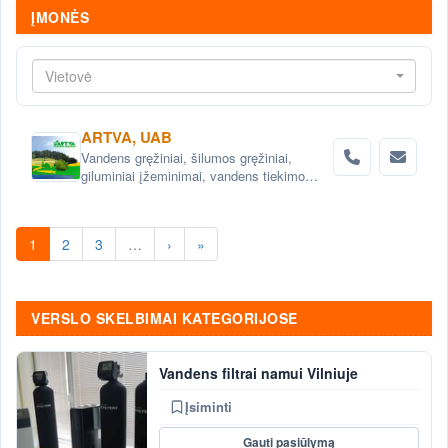
ĮMONĖS
Vietovė
ARTVA, UAB
Vandens gręžiniai, šilumos gręžiniai,
giluminiai įžeminimai, vandens tiekimo
sistemos, vandens filtrai, nuotekų šalinimo
sistemos, projektavimas .
1
2
3
…
›
»
VERSLO SKELBIMAI KATEGORIJOSE
Vandens filtrai namui Vilniuje
Įsiminti
Gauti pasiūlymą