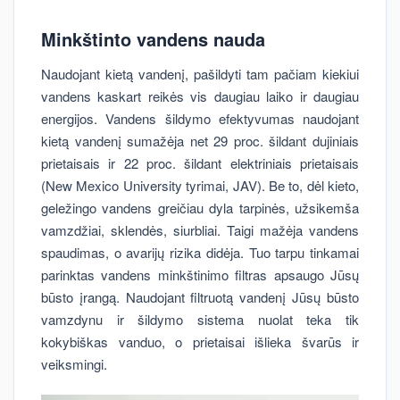
Minkštinto vandens nauda
Naudojant kietą vandenį, pašildyti tam pačiam kiekiui
vandens kaskart reikės vis daugiau laiko ir daugiau
energijos. Vandens šildymo efektyvumas naudojant
kietą vandenį sumažėja net 29 proc. šildant dujiniais
prietaisais ir 22 proc. šildant elektriniais prietaisais
(New Mexico University tyrimai, JAV). Be to, dėl kieto,
geležingo vandens greičiau dyla tarpinės, užsikemša
vamzdžiai, sklendės, siurbliai. Taigi mažėja vandens
spaudimas, o avarijų rizika didėja. Tuo tarpu tinkamai
parinktas vandens minkštinimo filtras apsaugo Jūsų
būsto įrangą. Naudojant filtruotą vandenį Jūsų būsto
vamzdynu ir šildymo sistema nuolat teka tik
kokybiškas vanduo, o prietaisai išlieka švarūs ir
veiksmingi.