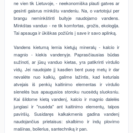
ne vien tik Lietuvoje, - neekonomiška plauti gatves ar
gesinti gaisrus minkštu vandeniu. Na, o vartotojui per
brangu neminkštinti buityje naudojamo vandens.
Minkštas vanduo - ne tik komfortas, grožis, ekologija.
Tai apsauga ir ūkiškas požiūris į save ir savo aplinką.
Vandens kietumą lemia kietųjų mineralų - kalcio ir
magnio - kiekis vandenyje. Paprasčiausias būdas
sužinoti, ar jūsų vanduo kietas, yra patikrinti virdulio
vidų. Jei naudojate jį kasdien bent pusę metų ir dar
nevalėte nuo kalkių, galime lažintis, kad keturiais
atvejais iš penkių kaitinimo elementas ir virdulio
sienelės bus apaugusios storoku nuosėdų sluoksniu.
Kai šildome kietą vandenį, kalcio ir magnio dalelės
jungiasi ir "nusėda" ant kaitinimo elementų, talpos
paviršių. Susidaręs kalkakmenis gadina vandenį
naudojančius prietaisus: skalbimo ir indų plovimo
mašinas, boilerius, santechniką ir pan.