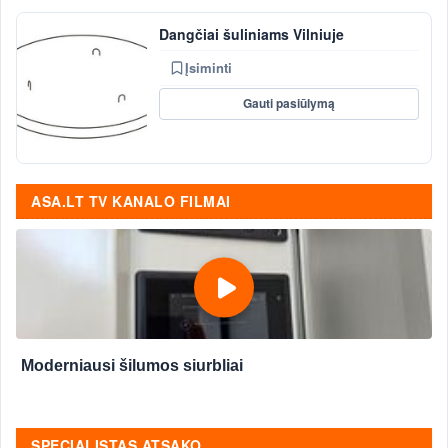
Dangčiai šuliniams Vilniuje
Įsiminti
Gauti pasiūlymą
ASA.LT TV KANALO FILMAI
Moderniausi šilumos siurbliai
SPECIALISTAS ATSAKO