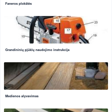
Faneros plokštės
Grandininių pjūklų naudojimo instrukcija
Medienos alyvavimas