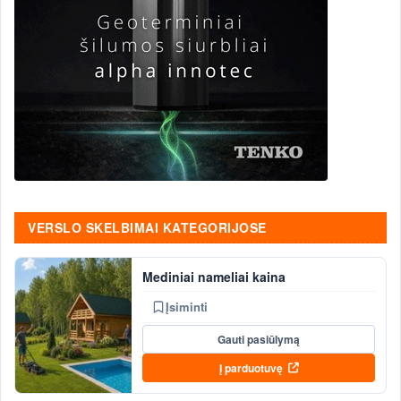
VERSLO SKELBIMAI KATEGORIJOSE
Mediniai nameliai kaina
Įsiminti
Gauti pasiūlymą
Į parduotuvę