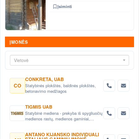
Įsiminti
ĮMONĖS
Vietovė
CONKRETA, UAB
CO
Statybinės plokštės, baldinės plokštės,
betonavimo medžiagos
TIGMIS UAB
Statybinė mediena - prekyba iš spygliuočių
medienos rastų, medienos gaminiai,
pjuvenų briketai, medžio granulės ,
lentpjūvės paslauga.
ANTANO KIJANSKO INDIVIDUALI