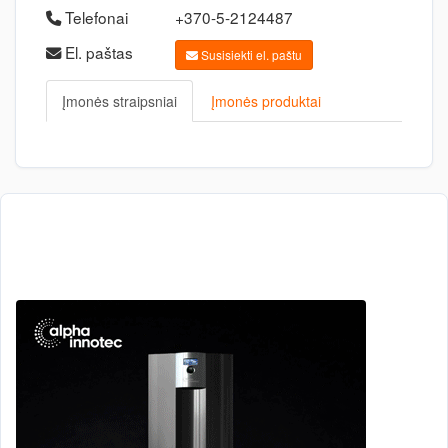
Telefonai
+370-5-2124487
El. paštas
Susisiekti el. paštu
Įmonės straipsniai
Įmonės produktai