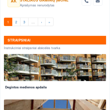
STALIAUS GAMINIŲ ĮMONĖ
AK
Aprašymas nenurodytas
1
2
3
…
›
»
STRAIPSNIAI
Instrukciniai straipsniai abėcėlės tvarka
Degintos medienos apdaila