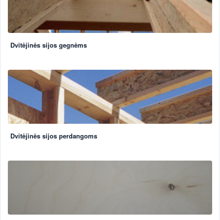
Dvitėjinės sijos gegnėms
Dvitėjinės sijos perdangoms