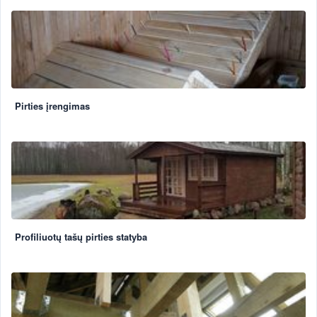
Pirties įrengimas
Profiliuotų tašų pirties statyba