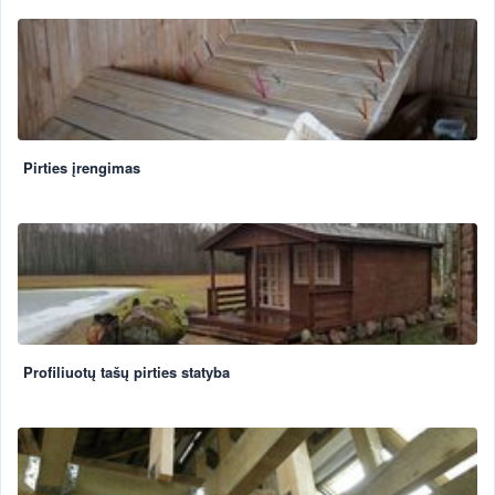
Pirties įrengimas
Profiliuotų tašų pirties statyba