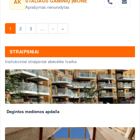
STALIAUS GAMINIŲ ĮMONĖ
AK
Aprašymas nenurodytas
1
2
3
…
›
»
STRAIPSNIAI
Instrukciniai straipsniai abėcėlės tvarka
Degintos medienos apdaila