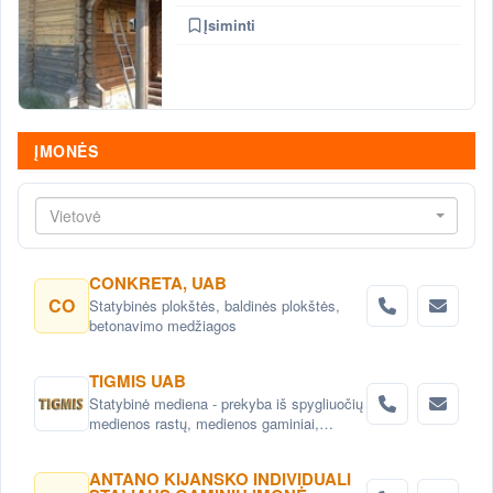
Įsiminti
ĮMONĖS
Vietovė
CONKRETA, UAB
CO
Statybinės plokštės, baldinės plokštės,
betonavimo medžiagos
TIGMIS UAB
Statybinė mediena - prekyba iš spygliuočių
medienos rastų, medienos gaminiai,
pjuvenų briketai, medžio granulės ,
lentpjūvės paslauga.
ANTANO KIJANSKO INDIVIDUALI