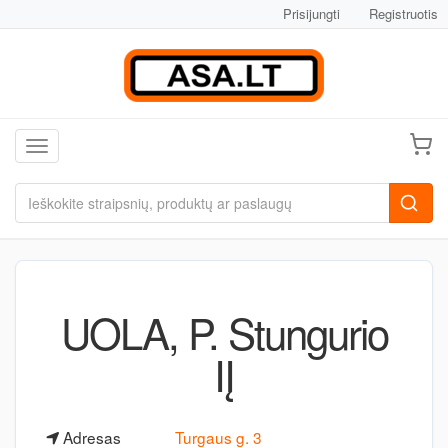
Prisijungti
Registruotis
Toggle navigation
UOLA, P. Stungurio
IĮ
Adresas
Turgaus g. 3