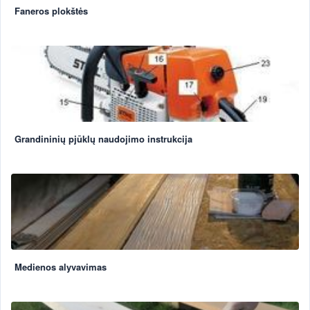
Faneros plokštės
Grandininių pjūklų naudojimo instrukcija
Medienos alyvavimas