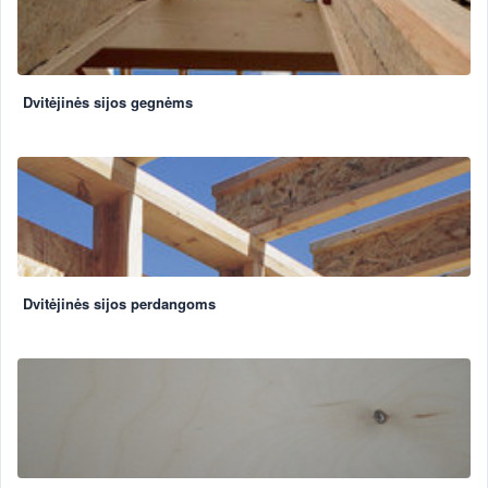
Dvitėjinės sijos gegnėms
Dvitėjinės sijos perdangoms