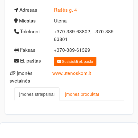
Adresas
Rašės g. 4
Miestas
Utena
Telefonai
+370-389-63802, +370-389-
63801
Faksas
+370-389-61329
El. paštas
Susisiekti el. paštu
Įmonės
www.utenoskom.lt
svetainės
Įmonės straipsniai
Įmonės produktai