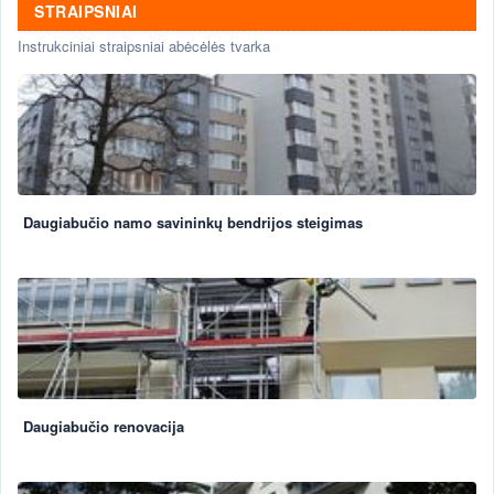
STRAIPSNIAI
Instrukciniai straipsniai abėcėlės tvarka
Daugiabučio namo savininkų bendrijos steigimas
Daugiabučio renovacija