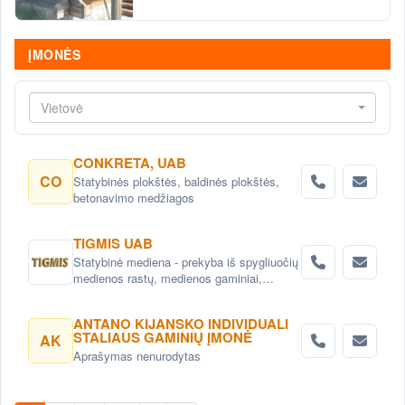
ĮMONĖS
Vietovė
CONKRETA, UAB
CO
Statybinės plokštės, baldinės plokštės,
betonavimo medžiagos
TIGMIS UAB
Statybinė mediena - prekyba iš spygliuočių
medienos rastų, medienos gaminiai,
pjuvenų briketai, medžio granulės ,
lentpjūvės paslauga.
ANTANO KIJANSKO INDIVIDUALI
STALIAUS GAMINIŲ ĮMONĖ
AK
Aprašymas nenurodytas