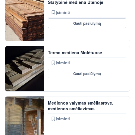
Statybinė mediena Utenoje
Įsiminti
Gauti pasiūlymą
Termo mediena Molėtuose
Įsiminti
Gauti pasiūlymą
Medienos valymas smėliasrove,
medienos smėliavimas
Įsiminti