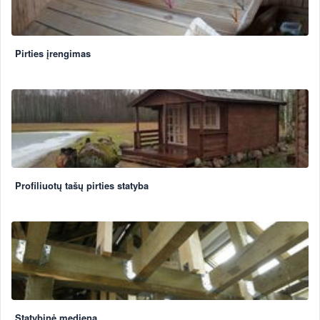
Pirties įrengimas
Profiliuotų tašų pirties statyba
Statybinė mediena