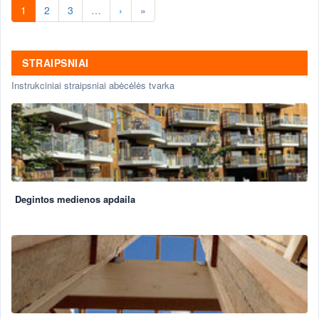
1
2
3
…
›
»
STRAIPSNIAI
Instrukciniai straipsniai abėcėlės tvarka
Degintos medienos apdaila