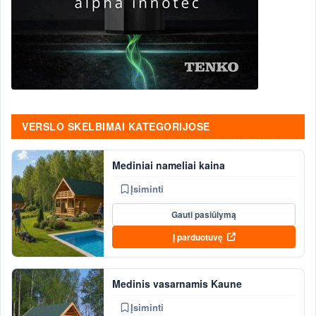
VERSLO SKELBIMAI KATEGORIJOSE
Mediniai nameliai kaina
Įsiminti
Gauti pasiūlymą
Į parduotuvę
Medinis vasarnamis Kaune
Įsiminti