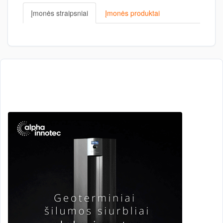
Įmonės straipsniai
Įmonės produktai