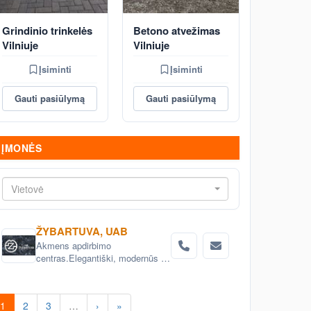
Grindinio trinkelės
Betono atvežimas
Vilniuje
Vilniuje
Įsiminti
Įsiminti
Gauti pasiūlymą
Gauti pasiūlymą
ĮMONĖS
Vietovė
ŽYBARTUVA, UAB
Akmens apdirbimo
centras.Elegantiški, modernūs ir
klasikiniai akmens dirbiniai:
skulptūros, fontanai, baldai,
vazonai,ir daug kitų natūralaus
1
2
3
…
›
»
akmens gaminių. Paminklai,