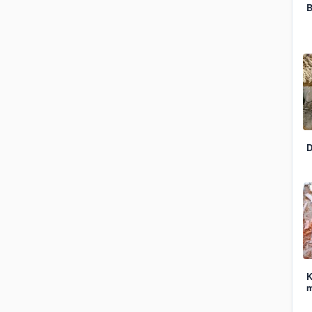
B
D
K
m