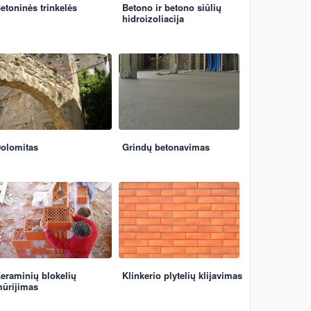
etoninės trinkelės
Betono ir betono siūlių
hidroizoliacija
olomitas
Grindų betonavimas
eraminių blokelių
Klinkerio plytelių klijavimas
ūrijimas