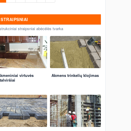
antkapiai.
STRAIPSNIAI
strukciniai straipsniai abėcėlės tvarka
kmeniniai virtuvės
Akmens trinkelių klojimas
talviršiai