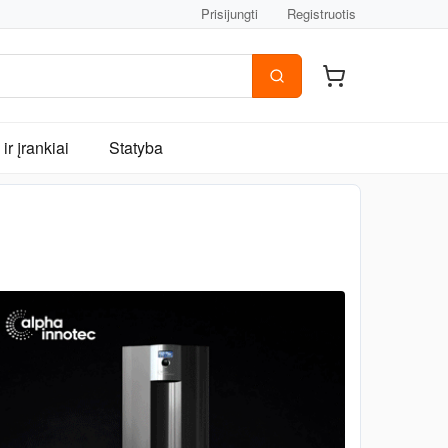
Prisijungti
Registruotis
ir įrankiai
Statyba