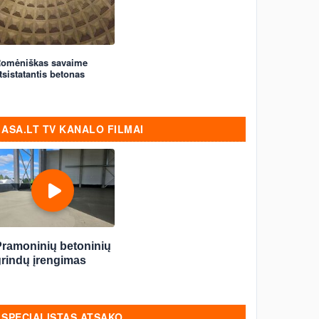
omėniškas savaime
tsistatantis betonas
ASA.LT TV KANALO FILMAI
Pramoninių betoninių
grindų įrengimas
SPECIALISTAS ATSAKO