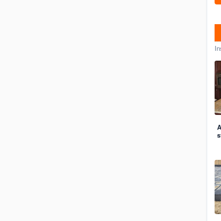
In
A
s