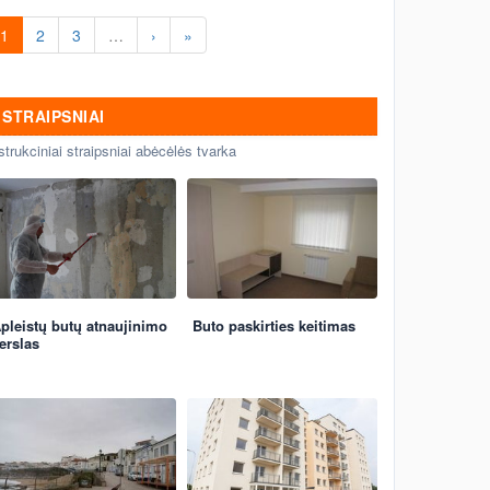
1
2
3
…
›
»
STRAIPSNIAI
strukciniai straipsniai abėcėlės tvarka
pleistų butų atnaujinimo
Buto paskirties keitimas
erslas