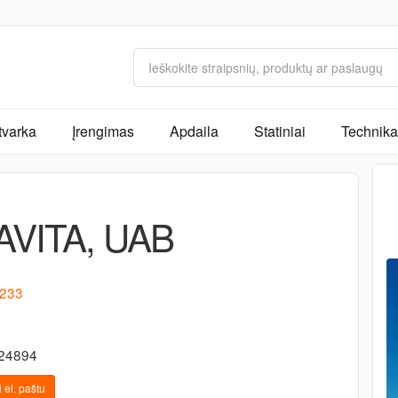
tvarka
Įrengimas
Apdaila
Statiniai
Technika 
VITA, UAB
 233
524894
 el. paštu