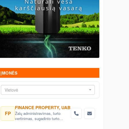
ĮMONĖS
Vietovė
FINANCE PROPERTY, UAB
FP
Žalų administravimas, turto
vertinimas, sugadinto turto
realizavimo, audito paslaugos