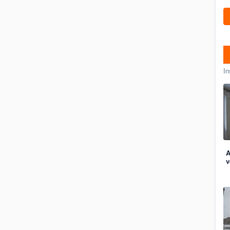
In
A
v