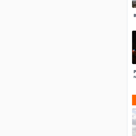
B
P
r