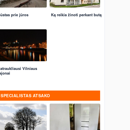
ūstas prie jūros
Ką reikia žinoti perkant butą
atraukliausi Vilniaus
ajonai
SPECIALISTAS ATSAKO