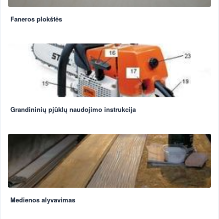
Faneros plokštės
Grandininių pjūklų naudojimo instrukcija
Medienos alyvavimas