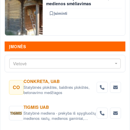
medienos smėliavimas
Įsiminti
ĮMONĖS
Vietovė
CONKRETA, UAB
CO
Statybinės plokštės, baldinės plokštės,
betonavimo medžiagos
TIGMIS UAB
Statybinė mediena - prekyba iš spygliuočių
medienos rastų, medienos gaminiai,
pjuvenų briketai, medžio granulės ,
lentpjūvės paslauga.