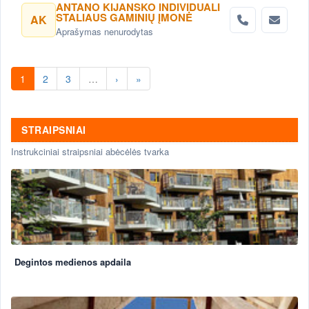
ANTANO KIJANSKO INDIVIDUALI
STALIAUS GAMINIŲ ĮMONĖ
AK
Aprašymas nenurodytas
1
2
3
…
›
»
STRAIPSNIAI
Instrukciniai straipsniai abėcėlės tvarka
Degintos medienos apdaila