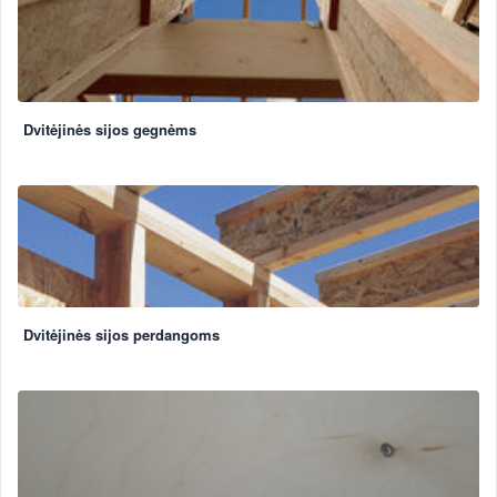
Dvitėjinės sijos gegnėms
Dvitėjinės sijos perdangoms