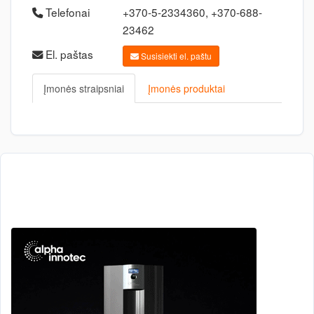
Telefonai
+370-5-2334360, +370-688-
23462
El. paštas
Susisiekti el. paštu
Įmonės straipsniai
Įmonės produktai