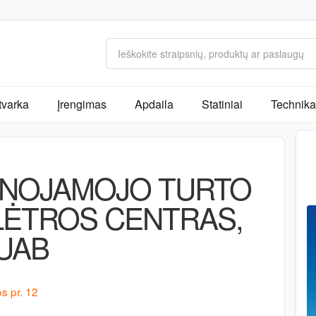
tvarka
Įrengimas
Apdaila
Statiniai
Technika 
ILNOJAMOJO TURTO
LĖTROS CENTRAS,
UAB
os pr. 12