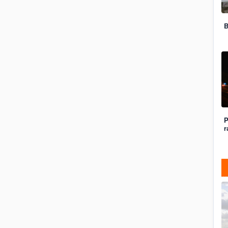
B
P
r