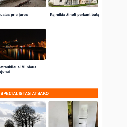
ūstas prie jūros
Ką reikia žinoti perkant butą
atraukliausi Vilniaus
ajonai
SPECIALISTAS ATSAKO