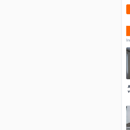
In
A
v