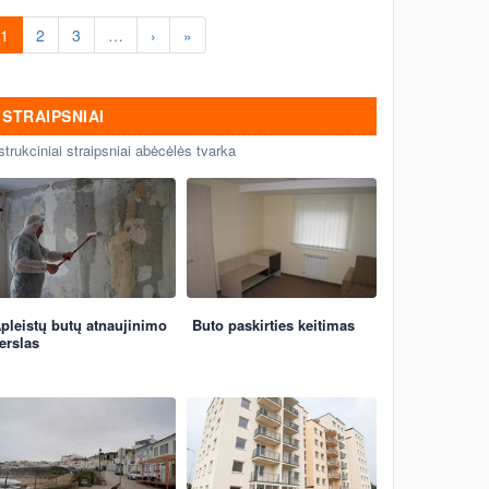
1
2
3
…
›
»
STRAIPSNIAI
strukciniai straipsniai abėcėlės tvarka
pleistų butų atnaujinimo
Buto paskirties keitimas
erslas