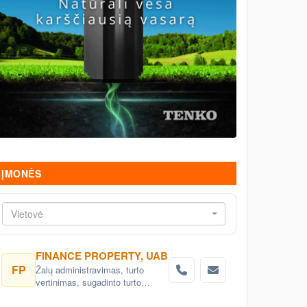
ĮMONĖS
Vietovė
FINANCE PROPERTY, UAB
FP
Žalų administravimas, turto
vertinimas, sugadinto turto
realizavimo, audito paslaugos