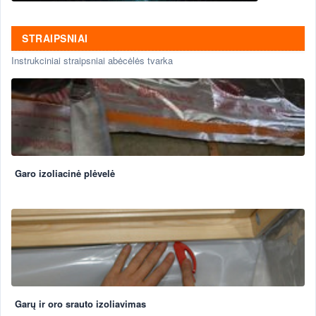
STRAIPSNIAI
Instrukciniai straipsniai abėcėlės tvarka
Garo izoliacinė plėvelė
Garų ir oro srauto izoliavimas