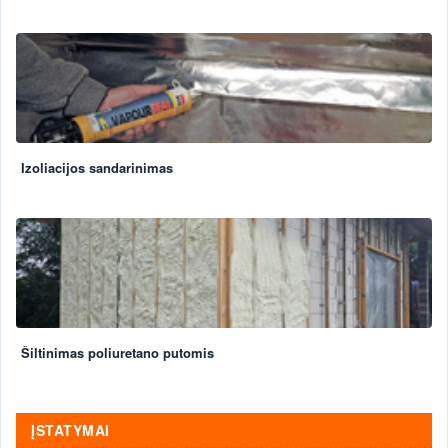
Izoliacijos sandarinimas
Šiltinimas poliuretano putomis
ĮSTATYMAI