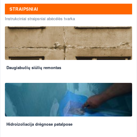
STRAIPSNIAI
Instrukciniai straipsniai abėcėlės tvarka
Daugiabučių siūlių remontas
Hidroizoliacija drėgnose patalpose