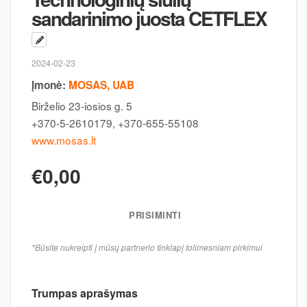
sandarinimo juosta CETFLEX
2024-02-23
Įmonė:
MOSAS, UAB
Birželio 23-iosios g. 5
+370-5-2610179, +370-655-55108
www.mosas.lt
€0,00
PRISIMINTI
*Būsite nukreipti į mūsų partnerio tinklapį tolimesniam pirkimui
Trumpas aprašymas