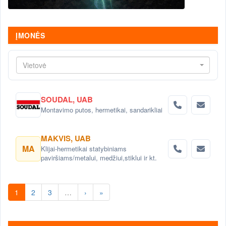
ĮMONĖS
Vietovė
SOUDAL, UAB
Montavimo putos, hermetikai, sandarikliai
MAKVIS, UAB
MA
Klijai-hermetikai statybiniams
paviršiams/metalui, medžiui,stiklui ir kt.
1
2
3
…
›
»