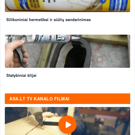
Silikoniniai hermetikai ir siūlių sandarinimas
Statybiniai klijai
ASA.LT TV KANALO FILMAI