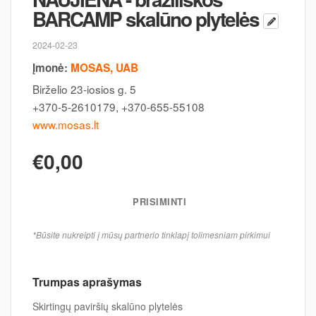
BARCAMP skalūno plytelės
2024-02-23
Įmonė:
MOSAS, UAB
Birželio 23-iosios g. 5
+370-5-2610179, +370-655-55108
www.mosas.lt
€0,00
PRISIMINTI
*Būsite nukreipti į mūsų partnerio tinklapį tolimesniam pirkimui
Trumpas aprašymas
Skirtingų paviršių skalūno plytelės