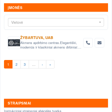
ĮMONĖS
Vietovė
ŽYBARTUVA, UAB
Akmens apdirbimo centras.Elegantiški,
modernūs ir klasikiniai akmens dirbiniai:
skulptūros, fontanai, baldai, vazonai,ir daug
kitų natūralaus akmens gaminių.
Paminklai, antkapiai.
1
2
3
…
›
»
STRAIPSNIAI
Instrukciniai straipsniai abėcėlės tvarka