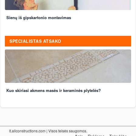
Sienų iš gipskartonio montavimas
SPECIALISTAS ATSAKO
Kuo skiriasi akmens masės ir keraminės plytelės?
lt.allconstructions.com
| Visos teisės saugomos.