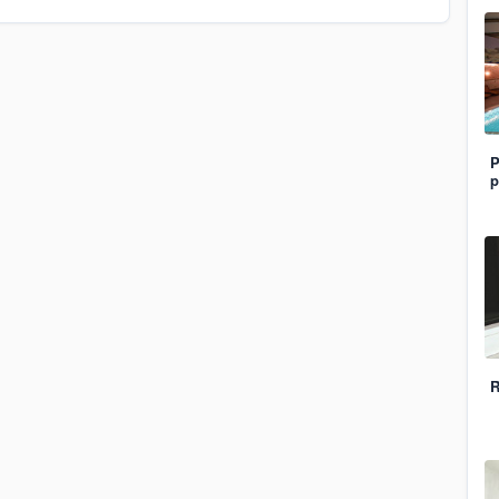
P
p
R