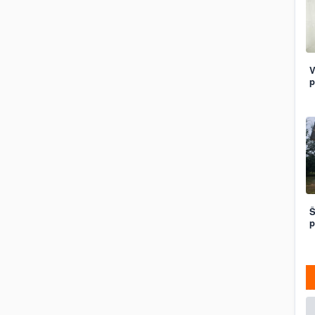
V
p
Š
p