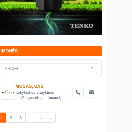
ĮMONĖS
Vietovė
MOSAS, UAB
Kokybiškos statybinės
medžiagos stogui, fasadui,
gerbūviui, vidaus apdailai,
hidroizoliacijai.
1
2
3
…
›
»