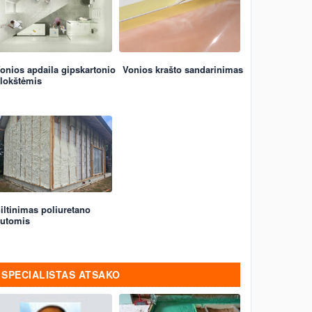
onios apdaila gipskartonio
Vonios krašto sandarinimas
lokštėmis
iltinimas poliuretano
utomis
SPECIALISTAS ATSAKO