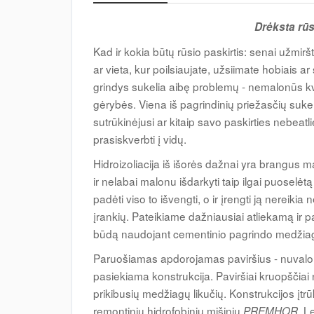
Drėksta rūs
Kad ir kokia būtų rūsio paskirtis: senai užmir
ar vieta, kur poilsiaujate, užsiimate hobiais a
grindys sukelia aibę problemų - nemalonūs kv
gėrybės. Viena iš pagrindinių priežasčių suk
sutrūkinėjusi ar kitaip savo paskirties nebeatl
prasiskverbti į vidų.
Hidroizoliacija iš išorės dažnai yra brangus 
ir nelabai malonu išdarkyti taip ilgai puoselėtą 
padėti viso to išvengti, o ir įrengti ją nereikia
įrankių. Pateikiame dažniausiai atliekamą ir 
būdą naudojant cementinio pagrindo medžia
Paruošiamas apdorojamas paviršius - nuvalomi 
pasiekiama konstrukcija. Paviršiai kruopščiai 
prikibusių medžiagų likučių. Konstrukcijos įt
remontiniu hidrofobiniu mišiniu
Le
PREMHOR.