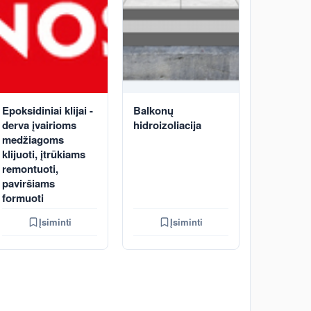
Epoksidiniai klijai -
Balkonų
derva įvairioms
hidroizoliacija
medžiagoms
klijuoti, įtrūkiams
remontuoti,
paviršiams
formuoti
Įsiminti
Įsiminti