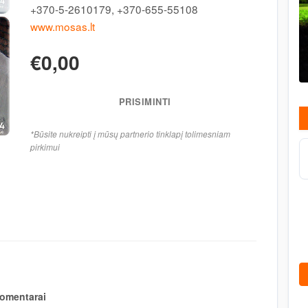
+370-5-2610179, +370-655-55108
www.mosas.lt
€0,00
PRISIMINTI
*Būsite nukreipti į mūsų partnerio tinklapį tolimesniam
pirkimui
omentarai