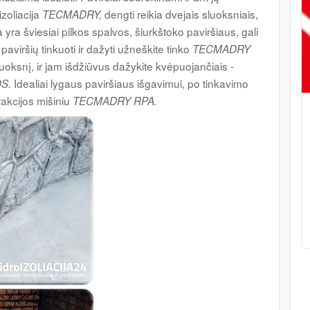
zoliacija
dengti reikia dvejais sluoksniais,
TECMADRY,
a yra šviesiai pilkos spalvos, šiurkštoko paviršiaus, gali
paviršių tinkuoti ir dažyti užneškite tinko
TECMADRY
luoksnį, ir jam išdžiūvus dažykite kvėpuojančiais -
Idealiai lygaus paviršiaus išgavimui, po tinkavimo
OS.
rakcijos mišiniu
TECMADRY RPA.