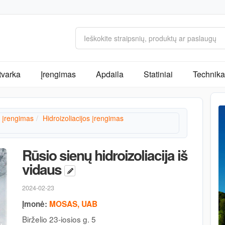
tvarka
Įrengimas
Apdaila
Statiniai
Technika 
o įrengimas
Hidroizoliacijos įrengimas
Rūsio sienų hidroizoliacija iš
vidaus
2024-02-23
Įmonė:
MOSAS, UAB
Birželio 23-iosios g. 5