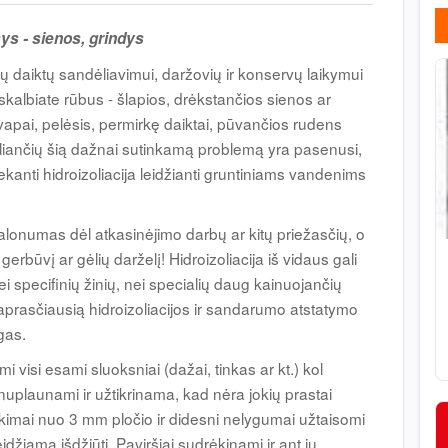
ys - sienos, grindys
štų daiktų sandėliavimui, daržovių ir konservų laikymui
r skalbiate rūbus - šlapios, drėkstančios sienos ar
apai, pelėsis, permirkę daiktai, pūvančios rudens
eliančių šią dažnai sutinkamą problemą yra pasenusi,
iekanti hidroizoliacija leidžianti gruntiniams vandenims
malonumas dėl atkasinėjimo darbų ar kitų priežasčių, o
gerbūvį ar gėlių darželį! Hidroizoliacija iš vidaus gali
 nei specifinių žinių, nei specialių daug kainuojančių
paprasčiausią hidroizoliacijos ir sandarumo atstatymo
gas.
visi esami sluoksniai (dažai, tinkas ar kt.) kol
nuplaunami ir užtikrinama, kad nėra jokių prastai
rūkimai nuo 3 mm pločio ir didesni nelygumai užtaisomi
idžiama išdžiūti. Paviršiai sudrėkinami ir ant jų