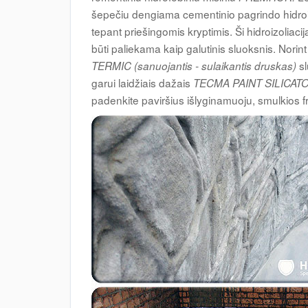
šepečiu dengiama cementinio pagrindo hidroi
tepant priešingomis kryptimis. Ši hidroizoliacij
būti paliekama kaip galutinis sluoksnis. Norint 
s
TERMIC (sanuojantis - sulaikantis druskas)
garui laidžiais dažais
TECMA PAINT SILICAT
padenkite paviršius išlyginamuoju, smulkios f