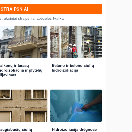
STRAIPSNIAI
strukciniai straipsniai abėcėlės tvarka
alkonų ir terasų
Betono ir betono siūlių
idroizoliacija ir plytelių
hidroizoliacija
lijavimas
augiabučių siūlių
Hidroizoliacija drėgnose