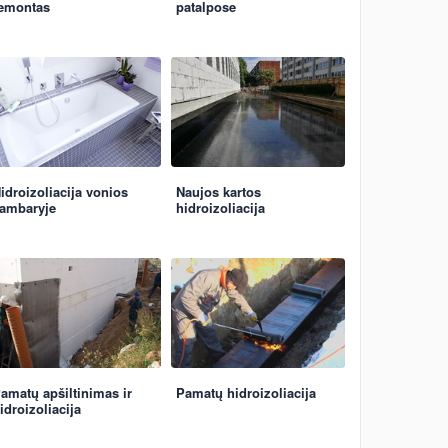
emontas
patalpose
idroizoliacija vonios
Naujos kartos
ambaryje
hidroizoliacija
amatų apšiltinimas ir
Pamatų hidroizoliacija
idroizoliacija