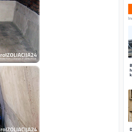
In
B
h
k
D