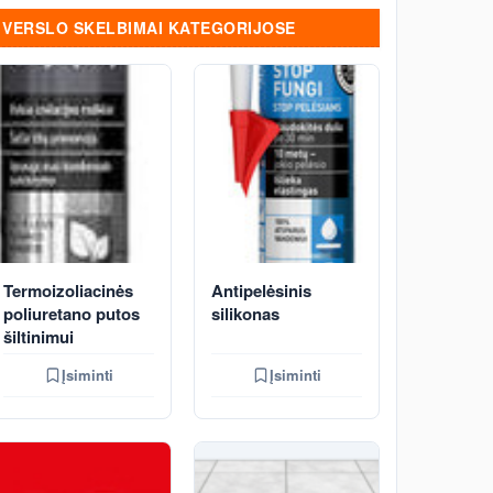
VERSLO SKELBIMAI KATEGORIJOSE
Termoizoliacinės
Antipelėsinis
poliuretano putos
silikonas
šiltinimui
Įsiminti
Įsiminti