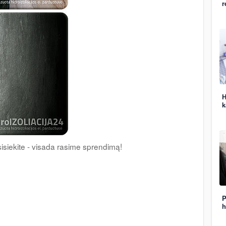
r
H
k
usisiekite - visada rasime sprendimą!
P
h