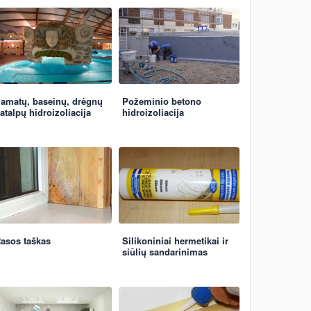
amatų, baseinų, drėgnų
Požeminio betono
atalpų hidroizoliacija
hidroizoliacija
asos taškas
Silikoniniai hermetikai ir
siūlių sandarinimas